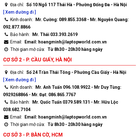
Địa chỉ:
Số 10 Ngõ 117 Thái Hà - Phường Đống Đa - Hà Nội
[ Xem đường đi ]
Kinh doanh:
Mr. Cường: 089.855.3368 - Mr. Nguyễn Quang:
092.877.8866
Bảo hành:
Mr. Thái 033.393.2619
Email:
Email: hoangminh@laptopworld.com.vn
Thời gian mở cửa:
Từ 8h30 - 20h30 hàng ngày
CƠ SỞ 2 - P. CẦU GIẤY, HÀ NỘI
Địa chỉ:
Số 24 Trần Thái Tông - Phường Cầu Giấy - Hà Nội
[ Xem đường đi ]
Kinh doanh:
Mr. Anh Tuấn 096.108.9922 - Mr Duy Tùng:
0929268866 - Mr. Đạt: 086.865.7767
Bảo hành:
Mr. Quốc Tuấn 0379.589.131 - Mr. Hữu Lộc
038.682.7104
Email:
Email: hoangminh@laptopworld.com.vn
Thời gian mở cửa:
Từ 8h30 - 20h30 hàng ngày
CƠ SỞ 3 - P. BÀN CỜ, HCM