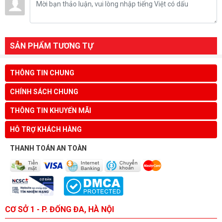
SẢN PHẨM TƯƠNG TỰ
THÔNG TIN CHUNG
CHÍNH SÁCH CHUNG
THÔNG TIN KHUYẾN MÃI
HỖ TRỢ KHÁCH HÀNG
THANH TOÁN AN TOÀN
CƠ SỞ 1 - P. ĐỐNG ĐA, HÀ NỘI