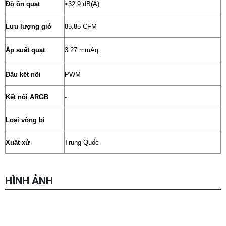
Độ ồn quạt
≤32.9 dB(A)
Lưu lượng gió
85.85 CFM
Áp suất quạt
3.27 mmAq
Đầu kết nối
PWM
Kết nối ARGB
-
Loại vòng bi
Xuất xứ
Trung Quốc
HÌNH ẢNH