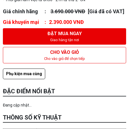
Giá chính hãng
3.690.000 VNĐ
[Giá đã có VAT]
Giá khuyến mại
2.390.000 VNĐ
ĐẶT MUA NGAY
Giao hàng tận nơi
CHO VÀO GIỎ
Cho vào giỏ để chọn tiếp
Phụ kiện mua cùng
ĐẶC ĐIỂM NỔI BẬT
Đang cập nhật...
THÔNG SỐ KỸ THUẬT