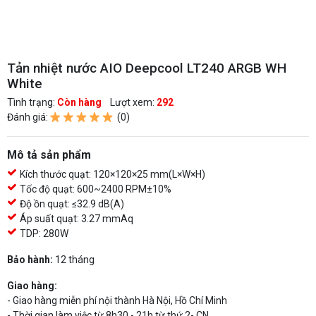
Tản nhiệt nước AIO Deepcool LT240 ARGB WH
White
Tình trạng:
Còn hàng
Lượt xem:
292
Đánh giá:
(0)
Mô tả sản phẩm
Kích thước quạt: 120×120×25 mm(L×W×H)
Tốc độ quạt: 600~2400 RPM±10%
Độ ồn quạt: ≤32.9 dB(A)
Áp suất quạt: 3.27 mmAq
TDP: 280W
Bảo hành:
12 tháng
Giao hàng:
- Giao hàng miễn phí nội thành Hà Nội, Hồ Chí Minh
- Thời gian làm việc từ 8h30 - 21h từ thứ 2- CN