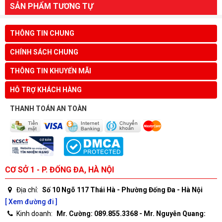
SẢN PHẨM TƯƠNG TỰ
THÔNG TIN CHUNG
CHÍNH SÁCH CHUNG
THÔNG TIN KHUYẾN MÃI
HỖ TRỢ KHÁCH HÀNG
THANH TOÁN AN TOÀN
CƠ SỞ 1 - P. ĐỐNG ĐA, HÀ NỘI
Địa chỉ:
Số 10 Ngõ 117 Thái Hà - Phường Đống Đa - Hà Nội
[ Xem đường đi ]
Kinh doanh:
Mr. Cường: 089.855.3368 - Mr. Nguyễn Quang: