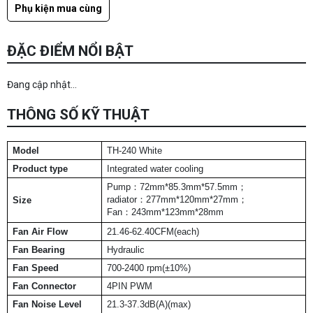
Phụ kiện mua cùng
ĐẶC ĐIỂM NỔI BẬT
Đang cập nhật...
THÔNG SỐ KỸ THUẬT
Model
TH-240 White
Product type
Integrated water cooling
Pump：72mm*85.3mm*57.5mm；
radiator：277mm*120mm*27mm；
Size
Fan：243mm*123mm*28mm
Fan Air Flow
21.46-62.40CFM(each)
Fan Bearing
Hydraulic
Fan Speed
700-2400 rpm(±10%)
Fan Connector
4PIN PWM
Fan Noise Level
21.3-37.3dB(A)(max)