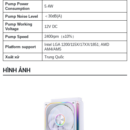
Pump Power
5.4W
Consumption
＜30dB(A)
Pump Noise Level
Pump Working
12V DC
Voltage
2400rpm（±10%）
Pump Speed
Intel LGA 1200/115X/17XX/1851; AMD
Platform support
AM4/AM5
Xuất xứ
Trung Quốc
HÌNH ẢNH