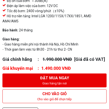
Độ ồn của bơm: ＜30dB(A)
Điện áp làm việc của bơm: 12V DC
Tốc độ bơm: 2400 vòng/phút（±10%)
Hỗ trợ nền tảng: Intel LGA 1200/115X/17XX/1851; AMD
AM4/AM5
Bảo hành:
24 tháng
Giao hàng:
- Giao hàng miễn phí nội thành Hà Nội, Hồ Chí Minh
- Thời gian làm việc từ 8h30 - 21h từ thứ 2- CN
Giá chính hãng
1.990.000 VNĐ
[Giá đã có VAT]
Giá khuyến mại
1.490.000 VNĐ
ĐẶT MUA NGAY
Giao hàng tận nơi
CHO VÀO GIỎ
Cho vào giỏ để chọn tiếp