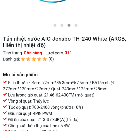
Tản nhiệt nước AIO Jonsbo TH-240 White (ARGB,
Hiển thị nhiệt độ)
Tình trạng:
Còn hàng
Lượt xem:
311
Đánh giá:
(0)
Mô tả sản phẩm
Kích thước：Bơm: 72mm*85.3mm*57.5mm/ Bộ tản nhiệt:
277mm*120mm*27mm/ Quạt: 243mm*123mm*28mm
Lưu lượng gió quạt: 21.46-62.40CFM (mỗi quạt)
Vòng bi quạt: Thủy lực
Tốc độ quạt: 700-2400 vòng/phút(±10%)
Đầu nối quạt: 4PIN PWM
Độ ồn của quạt: 21.3-37.3dB(A)(tối đa)
Công suất tiêu thụ của bơm: 5.4W