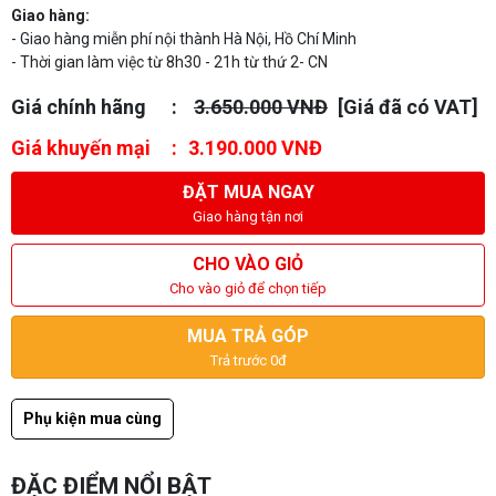
Giao hàng:
- Giao hàng miễn phí nội thành Hà Nội, Hồ Chí Minh
- Thời gian làm việc từ 8h30 - 21h từ thứ 2- CN
Giá chính hãng
3.650.000 VNĐ
[Giá đã có VAT]
Giá khuyến mại
3.190.000 VNĐ
ĐẶT MUA NGAY
Giao hàng tận nơi
CHO VÀO GIỎ
Cho vào giỏ để chọn tiếp
MUA TRẢ GÓP
Trả trước 0đ
Phụ kiện mua cùng
ĐẶC ĐIỂM NỔI BẬT