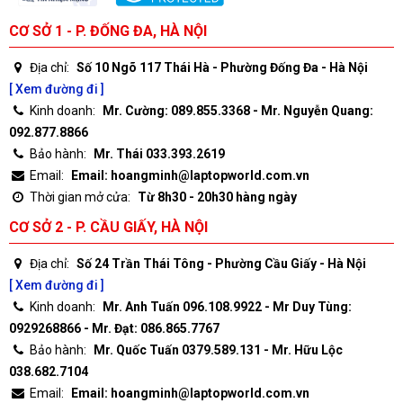
CƠ SỞ 1 - P. ĐỐNG ĐA, HÀ NỘI
Địa chỉ:
Số 10 Ngõ 117 Thái Hà - Phường Đống Đa - Hà Nội
[ Xem đường đi ]
Kinh doanh:
Mr. Cường: 089.855.3368 - Mr. Nguyễn Quang:
092.877.8866
Bảo hành:
Mr. Thái 033.393.2619
Email:
Email: hoangminh@laptopworld.com.vn
Thời gian mở cửa:
Từ 8h30 - 20h30 hàng ngày
CƠ SỞ 2 - P. CẦU GIẤY, HÀ NỘI
Địa chỉ:
Số 24 Trần Thái Tông - Phường Cầu Giấy - Hà Nội
[ Xem đường đi ]
Kinh doanh:
Mr. Anh Tuấn 096.108.9922 - Mr Duy Tùng:
0929268866 - Mr. Đạt: 086.865.7767
Bảo hành:
Mr. Quốc Tuấn 0379.589.131 - Mr. Hữu Lộc
038.682.7104
Email:
Email: hoangminh@laptopworld.com.vn