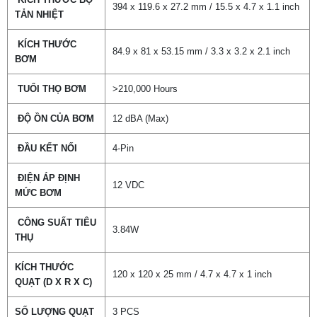
394 x 119.6 x 27.2 mm / 15.5 x 4.7 x 1.1 inch
TẢN NHIỆT
KÍCH THƯỚC
84.9 x 81 x 53.15 mm / 3.3 x 3.2 x 2.1 inch
BƠM
TUỔI THỌ BƠM
>210,000 Hours
ĐỘ ỒN CỦA BƠM
12 dBA (Max)
ĐẦU KẾT NỐI
4-Pin
ĐIỆN ÁP ĐỊNH
12 VDC
MỨC BƠM
CÔNG SUẤT TIÊU
3.84W
THỤ
KÍCH THƯỚC
120 x 120 x 25 mm / 4.7 x 4.7 x 1 inch
QUẠT (D X R X C)
SỐ LƯỢNG QUẠT
3 PCS