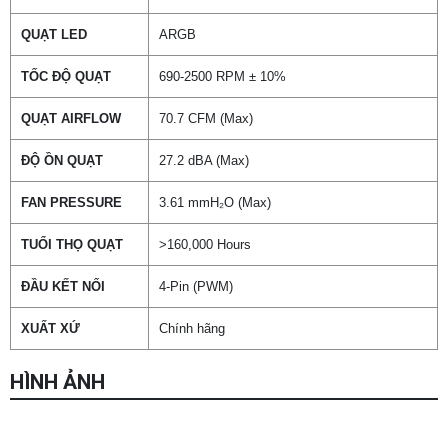
QUẠT LED
ARGB
TỐC ĐỘ QUẠT
690-2500 RPM ± 10%
QUẠT AIRFLOW
70.7 CFM (Max)
ĐỘ ỒN QUẠT
27.2 dBA (Max)
FAN PRESSURE
3.61 mmH₂O (Max)
TUỔI THỌ QUẠT
>160,000 Hours
ĐẦU KẾT NỐI
4-Pin (PWM)
XUẤT XỨ
Chính hãng
HÌNH ẢNH