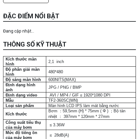
ĐẶC ĐIỂM NỔI BẬT
Đang cập nhật...
THÔNG SỐ KỸ THUẬT
Kích thước màn
2,1 inch
hình
Độ phân giải màn
480*480
hình
Độ sáng màn hình
600NITS(MAX)
Định dạng hình
JPG / PNG / BMP
ảnh
Định dạng video
AVI / MP4 / GIF ≤ 1920*1080 DPI
Mẫu
TF2-360SC(WN)
Loại sản phẩm
Màn hình LCD IPS làm mát bằng nước
Bơm ：59,5mm (H) * 75mm ( Φ ) ；Bộ tản
Kích thước
nhiệt ： 397mm * 120mm * 27mm
Công suất tiêu thụ
≤ 3.36W
của máy bơm
Mức độ tiếng ồn
≤ 28dB(A)
của máy bơm