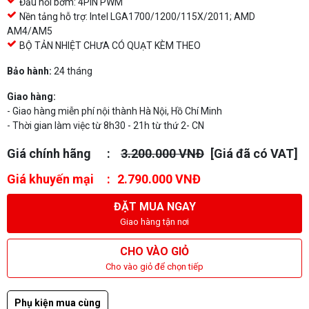
Đầu nối bơm: 4PIN PWM
Nền tảng hỗ trợ: Intel LGA1700/1200/115X/2011; AMD
AM4/AM5
BỘ TẢN NHIỆT CHƯA CÓ QUẠT KÈM THEO
Bảo hành:
24 tháng
Giao hàng:
- Giao hàng miễn phí nội thành Hà Nội, Hồ Chí Minh
- Thời gian làm việc từ 8h30 - 21h từ thứ 2- CN
Giá chính hãng
3.200.000 VNĐ
[Giá đã có VAT]
Giá khuyến mại
2.790.000 VNĐ
ĐẶT MUA NGAY
Giao hàng tận nơi
CHO VÀO GIỎ
Cho vào giỏ để chọn tiếp
Phụ kiện mua cùng