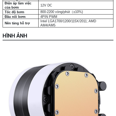
Điện áp làm việc
12V DC
của bơm
800-2200 vòng/phút（±10%)
Tốc độ bơm
Đầu nối bơm
4PIN PWM
Intel LGA1700/1200/115X/2011; AMD
Nền tảng hỗ trợ
AM4/AM5
HÌNH ẢNH