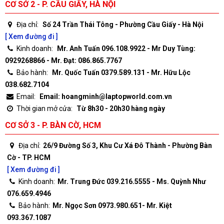
CƠ SỞ 2 - P. CẦU GIẤY, HÀ NỘI
Địa chỉ:
Số 24 Trần Thái Tông - Phường Cầu Giấy - Hà Nội
[ Xem đường đi ]
Kinh doanh:
Mr. Anh Tuấn 096.108.9922 - Mr Duy Tùng:
0929268866 - Mr. Đạt: 086.865.7767
Bảo hành:
Mr. Quốc Tuấn 0379.589.131 - Mr. Hữu Lộc
038.682.7104
Email:
Email: hoangminh@laptopworld.com.vn
Thời gian mở cửa:
Từ 8h30 - 20h30 hàng ngày
CƠ SỞ 3 - P. BÀN CỜ, HCM
Địa chỉ:
26/9 Đường Số 3, Khu Cư Xá Đô Thành - Phường Bàn
Cờ - TP. HCM
[ Xem đường đi ]
Kinh doanh:
Mr. Trung Đức 039.216.5555 - Ms. Quỳnh Như
076.659.4946
Bảo hành:
Mr. Ngọc Sơn 0973.980.651- Mr. Kiệt
093.367.1087