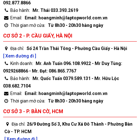
092.877.8866
Bảo hành:
Mr. Thái 033.393.2619
Email:
Email: hoangminh@laptopworld.com.vn
Thời gian mở cửa:
Từ 8h30 - 20h30 hàng ngày
CƠ SỞ 2 - P. CẦU GIẤY, HÀ NỘI
Địa chỉ:
Số 24 Trần Thái Tông - Phường Cầu Giấy - Hà Nội
[ Xem đường đi ]
Kinh doanh:
Mr. Anh Tuấn 096.108.9922 - Mr Duy Tùng:
0929268866 - Mr. Đạt: 086.865.7767
Bảo hành:
Mr. Quốc Tuấn 0379.589.131 - Mr. Hữu Lộc
038.682.7104
Email:
Email: hoangminh@laptopworld.com.vn
Thời gian mở cửa:
Từ 8h30 - 20h30 hàng ngày
CƠ SỞ 3 - P. BÀN CỜ, HCM
Địa chỉ:
26/9 Đường Số 3, Khu Cư Xá Đô Thành - Phường Bàn
Cờ - TP. HCM
[ Xem đường đi ]