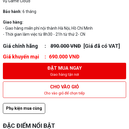
vụ Game Cloud
Bảo hành:
6 tháng
Giao hàng:
- Giao hàng miễn phí nội thành Hà Nội, Hồ Chí Minh
- Thời gian làm việc từ 8h30 - 21h từ thứ 2- CN
Giá chính hãng
890.000 VNĐ
[Giá đã có VAT]
Giá khuyến mại
690.000 VNĐ
ĐẶT MUA NGAY
Giao hàng tận nơi
CHO VÀO GIỎ
Cho vào giỏ để chọn tiếp
Phụ kiện mua cùng
ĐẶC ĐIỂM NỔI BẬT