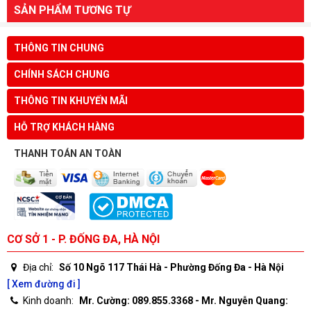
SẢN PHẨM TƯƠNG TỰ
THÔNG TIN CHUNG
CHÍNH SÁCH CHUNG
THÔNG TIN KHUYẾN MÃI
HỖ TRỢ KHÁCH HÀNG
THANH TOÁN AN TOÀN
CƠ SỞ 1 - P. ĐỐNG ĐA, HÀ NỘI
Địa chỉ:
Số 10 Ngõ 117 Thái Hà - Phường Đống Đa - Hà Nội
[ Xem đường đi ]
Kinh doanh:
Mr. Cường: 089.855.3368 - Mr. Nguyễn Quang: