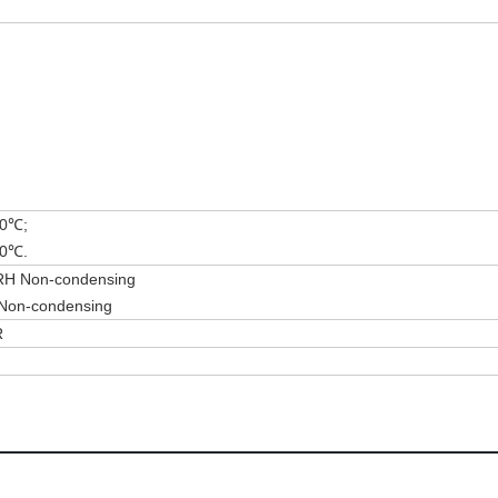
40℃;
70℃.
 RH Non-condensing
 Non-condensing
R