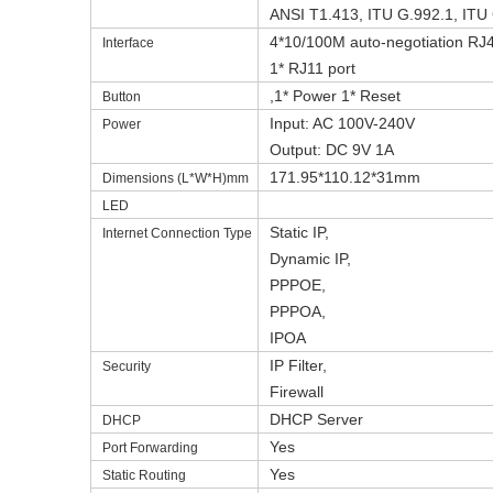
ANSI T1.413, ITU G.992.1, ITU 
4*10/100M auto-negotiation RJ
Interface
1* RJ11 port
,1* Power 1* Reset
Button
Input: AC 100V-240V
Power
Output: DC 9V 1A
171.95*110.12*31mm
Dimensions (L*W*H)mm
LED
Static IP,
Internet Connection Type
Dynamic IP,
PPPOE,
PPPOA,
IPOA
IP Filter,
Security
Firewall
DHCP Server
DHCP
Yes
Port Forwarding
Yes
Static Routing