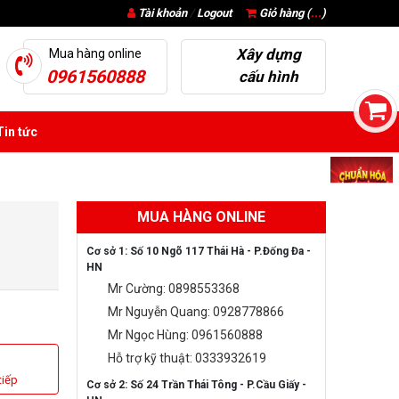
Tài khoản
/
Logout
Giỏ hàng (
...
)
Xây dựng
Mua hàng online
0961560888
cấu hình
in tức
MUA HÀNG ONLINE
Cơ sở 1: Số 10 Ngõ 117 Thái Hà - P.Đống Đa -
HN
Mr Cường: 0898553368
Mr Nguyễn Quang: 0928778866
Mr Ngọc Hùng: 0961560888
Hỗ trợ kỹ thuật: 0333932619
tiếp
Cơ sở 2: Số 24 Trần Thái Tông - P.Cầu Giấy -