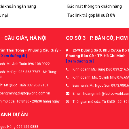
tài khoản ngân hàng
Bảo mật thông tin khách hàng
u nại
Tạo link trả góp lãi suất 0%
 - CẦU GIẤY, HÀ NỘI
CƠ SỞ 3 - P. BÀN CỜ, HCM
rần Thái Tông - Phường Cầu Giấy -
26/9 Đường Số 3, Khu Cư Xá Đô 
[ Xem đường đi ]
Phường Bàn Cờ - TP. Hồ Chí Minh
[ Xem đường đi ]
nh: Mr. Anh Tuấn 096.108.9922
Kinh doanh:Mr.Trung Đức 039.216.
nh: Mr.Đạt: 086.865.7767 - Mr. Tùng:
66
Kinh doanh: Ms. Quỳnh Như 076.65
h: Mr.Quốc Tuấn 037.958.9131
Bảo hành: Mr. Ngọc Sơn 0973.980.
hoangminh@laptopworld.com.vn
Email: hoangminh@laptopworld.co
n mở cửa: Từ 8h30 - 20h30 hàng ngày
Thời gian mở cửa: Từ 8h30 - 20h30
OANH DỰ ÁN
Ngọc Hùng 096.156.0888