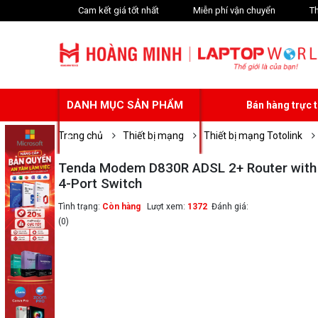
Cam kết giá tốt nhất
Miễn phí vận chuyển
Th
DANH MỤC SẢN PHẨM
Bán hàng trực 
Trang chủ
Thiết bị mạng
Thiết bị mạng Totolink
Tenda Modem D830R ADSL 2+ Router with
4-Port Switch
Tình trạng:
Còn hàng
Lượt xem:
1372
Đánh giá:
(0)