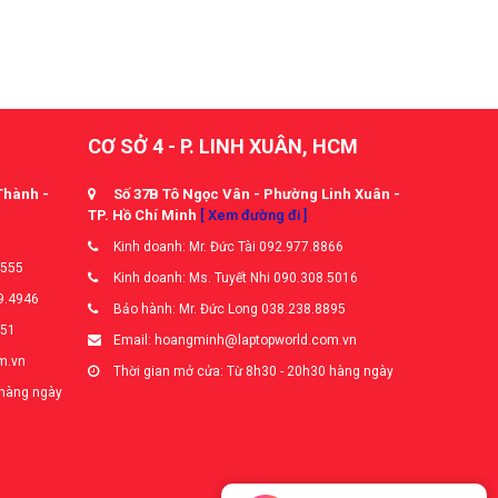
CƠ SỞ 4 - P. LINH XUÂN, HCM
Thành -
Số 37B Tô Ngọc Vân - Phường Linh Xuân -
TP. Hồ Chí Minh
[ Xem đường đi ]
Kinh doanh: Mr. Đức Tài 092.977.8866
5555
Kinh doanh: Ms. Tuyết Nhi 090.308.5016
9.4946
Bảo hành: Mr. Đức Long 038.238.8895
651
Email: hoangminh@laptopworld.com.vn
m.vn
Thời gian mở cửa: Từ 8h30 - 20h30 hàng ngày
 hàng ngày