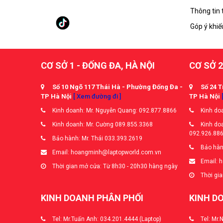
Thông tin 
Góp ý khiế
CƠ SỞ 1 - ĐỐNG ĐA, HÀ NỘI
CƠ SỞ 2
Số 10 Ngõ 117 Thái Hà - Phường Đống Đa -
Số 24 T
TP Hà Nội
[ Xem đường đi ]
TP Hà Nội
Kinh doanh: Mr. Nguyễn Quang: 092.877.8866
Kinh doa
Kinh doanh: Mr. Cường 089.855.3368
Kinh doa
092.926.88
Bảo hành: Mr. Thái 033.393.2619
Bảo hàn
Email: hoangminh@laptopworld.com.vn
Email: 
Thời gian mở cửa: Từ 8h30 - 20h30 hàng ngày
Thời gia
KINH DOANH PHÂN PHỐI
KINH D
Tel: Mr.Tuấn Anh: 034.201.4444 (Laptop)
Tel: Mr.