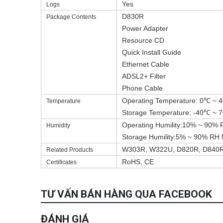
Yes
Logs
D830R
Package Contents
Power Adapter
Resource CD
Quick Install Guide
Ethernet Cable
ADSL2+ Filter
Phone Cable
Operating Temperature: 0℃ ~ 
Temperature
Storage Temperature: -40℃ ~ 
Operating Humility:10% ~ 90%
Humidity
Storage Humility:5% ~ 90% RH
W303R, W322U, D820R, D840
Related Products
RoHS, CE
Certificates
TƯ VẤN BÁN HÀNG QUA FACEBOOK
ĐÁNH GIÁ