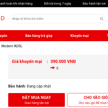
anh toán khi nhận hàng
Đổi trả trong 7 ngày
Bảo hành tận nơi
tuyến
Bán hàng trả góp
Khuyến mại
T
Modem ADSL
Giá khuyến mại
390.000 VNĐ
0
Bảo hành:
Đang cập nhật
ĐẶT MUA NGAY
CHO VÀO GIỎ
Giao hàng tận nơi
Cho vào giỏ để chọn 