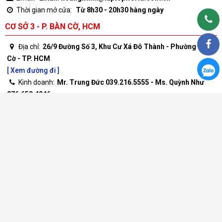
Email:
Email: hoangminh@laptopworld.com.vn
Thời gian mở cửa:
Từ 8h30 - 20h30 hàng ngày
CƠ SỞ 3 - P. BÀN CỜ, HCM
Địa chỉ:
26/9 Đường Số 3, Khu Cư Xá Đô Thành - Phường Bàn
Cờ - TP. HCM
[ Xem đường đi ]
Kinh doanh:
Mr. Trung Đức 039.216.5555 - Ms. Quỳnh Như
076.659.4946
Bảo hành:
Mr. Ngọc Sơn 0973.980.651- Mr. Kiệt
093.367.1087
Email:
Email: hoangminh@laptopworld.com.vn
Thời gian mở cửa:
Từ 8h30 - 20h30 hàng ngày
CƠ SỞ 4 - P. LINH XUÂN, HCM
Địa chỉ:
Số 37B Tô Ngọc Vân - Phường Linh Xuân - TP. Hồ Chí
Minh
[ Xem đường đi ]
Kinh doanh:
Mr. Đức Tài 092.977.8866 - Ms. Tuyết Nhi