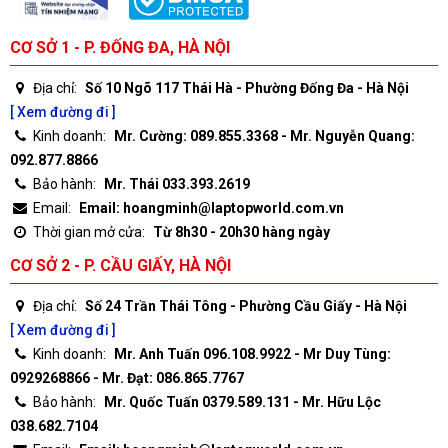
CƠ SỞ 1 - P. ĐỐNG ĐA, HÀ NỘI
Địa chỉ:
Số 10 Ngõ 117 Thái Hà - Phường Đống Đa - Hà Nội
[ Xem đường đi ]
Kinh doanh:
Mr. Cường: 089.855.3368 - Mr. Nguyễn Quang:
092.877.8866
Bảo hành:
Mr. Thái 033.393.2619
Email:
Email: hoangminh@laptopworld.com.vn
Thời gian mở cửa:
Từ 8h30 - 20h30 hàng ngày
CƠ SỞ 2 - P. CẦU GIẤY, HÀ NỘI
Địa chỉ:
Số 24 Trần Thái Tông - Phường Cầu Giấy - Hà Nội
[ Xem đường đi ]
Kinh doanh:
Mr. Anh Tuấn 096.108.9922 - Mr Duy Tùng:
0929268866 - Mr. Đạt: 086.865.7767
Bảo hành:
Mr. Quốc Tuấn 0379.589.131 - Mr. Hữu Lộc
038.682.7104