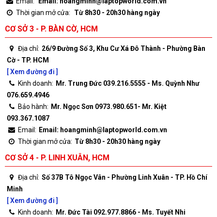
Email:
Email: hoangminh@laptopworld.com.vn
Thời gian mở cửa:
Từ 8h30 - 20h30 hàng ngày
CƠ SỞ 3 - P. BÀN CỜ, HCM
Địa chỉ:
26/9 Đường Số 3, Khu Cư Xá Đô Thành - Phường Bàn
Cờ - TP. HCM
[ Xem đường đi ]
Kinh doanh:
Mr. Trung Đức 039.216.5555 - Ms. Quỳnh Như
076.659.4946
Bảo hành:
Mr. Ngọc Sơn 0973.980.651- Mr. Kiệt
093.367.1087
Email:
Email: hoangminh@laptopworld.com.vn
Thời gian mở cửa:
Từ 8h30 - 20h30 hàng ngày
CƠ SỞ 4 - P. LINH XUÂN, HCM
Địa chỉ:
Số 37B Tô Ngọc Vân - Phường Linh Xuân - TP. Hồ Chí
Minh
[ Xem đường đi ]
Kinh doanh:
Mr. Đức Tài 092.977.8866 - Ms. Tuyết Nhi