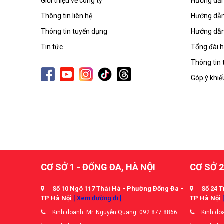
Giới thiệu về công ty
Hướng dẫn
Thông tin liên hệ
Hướng dẫn
Thông tin tuyển dụng
Hướng dẫn
Tin tức
Tổng đài h
Thông tin 
Góp ý khiế
CƠ SỞ 1 - ĐỐNG ĐA, HÀ NỘI
CƠ SỞ 2
Số 10 Ngõ 117 Thái Hà - Phường Đống Đa -
Số 24 T
TP Hà Nội
[ Xem đường đi ]
TP Hà Nội
Kinh doanh: Mr. Nguyễn Quang: 092.877.8866
Kinh doa