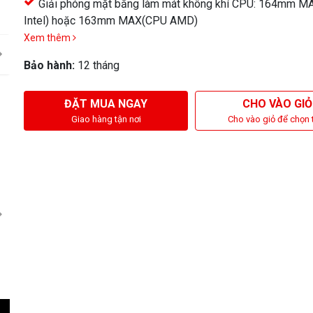
Giải phóng mặt bằng làm mát không khí CPU: 164mm 
Intel) hoặc 163mm MAX(CPU AMD)
Xem thêm
Bảo hành:
12 tháng
ĐẶT MUA NGAY
CHO VÀO GIỎ
Giao hàng tận nơi
Cho vào giỏ để chọn 