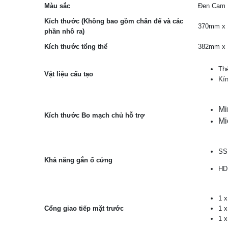
Màu sắc
Đen Cam
Kích thước (Không bao gồm chân đế và các
370mm x
phần nhô ra)
Kích thước tổng thể
382mm x
Th
Vật liệu cấu tạo
Kí
Mi
Kích thước Bo mạch chủ hỗ trợ
Mi
SSD
Khả năng gắn ổ cứng
HDD
1 
Cổng giao tiếp mặt trước
1 
1 