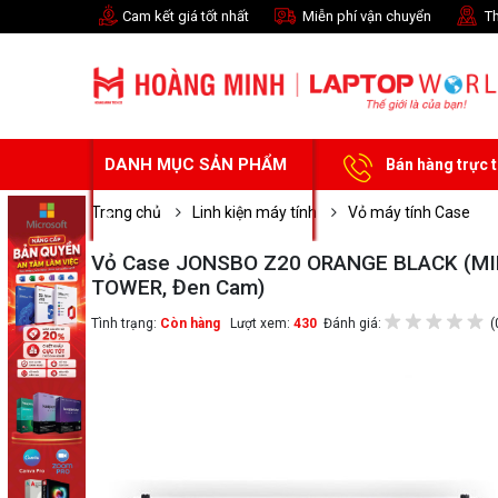
Cam kết giá tốt nhất
Miễn phí vận chuyển
Th
DANH MỤC SẢN PHẨM
Bán hàng trực 
Trang chủ
Linh kiện máy tính
Vỏ máy tính Case
Vỏ Case JONSBO Z20 ORANGE BLACK (MI
TOWER, Đen Cam)
Tình trạng:
Còn hàng
Lượt xem:
430
Đánh giá:
(