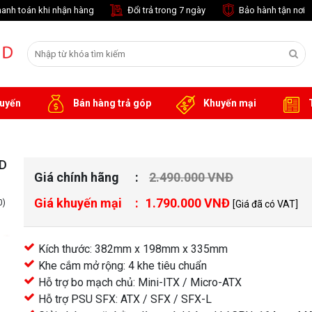
anh toán khi nhận hàng
Đổi trả trong 7 ngày
Bảo hành tận nơi
tuyến
Bán hàng trả góp
Khuyến mại
T
D
Giá chính hãng
2.490.000 VNĐ
Giá khuyến mại
1.790.000 VNĐ
0)
[Giá đã có VAT]
Kích thước: 382mm x 198mm x 335mm
Khe cắm mở rộng: 4 khe tiêu chuẩn
Hỗ trợ bo mạch chủ: Mini-ITX / Micro-ATX
Hỗ trợ PSU SFX: ATX / SFX / SFX-L