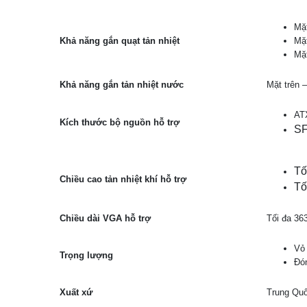
Mặ
Khả năng gắn quạt tản nhiệt
Mặ
Mặt
Khả năng gắn tản nhiệt nước
Mặt trên 
AT
Kích thước bộ nguồn hỗ trợ
SF
Tố
Chiều cao tản nhiệt khí hỗ trợ
Tố
Chiều dài VGA hỗ trợ
Tối đa 36
Vỏ
Trọng lượng
Đón
Xuất xứ
Trung Qu