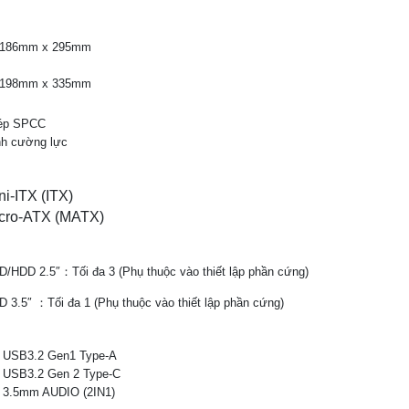
 186mm x 295mm
 198mm x 335mm
ép SPCC
nh cường lực
ni-ITX (ITX)
cro-ATX (MATX)
/HDD 2.5″：Tối đa 3 (Phụ thuộc vào thiết lập phần cứng)
 3.5″ ：Tối đa 1 (Phụ thuộc vào thiết lập phần cứng)
x USB3.2 Gen1 Type-A
x USB3.2 Gen 2 Type-C
x 3.5mm AUDIO (2IN1)