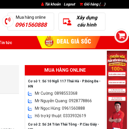
Tài khoản
/
Logout
Giỏ hàng (
...
)
Xây dựng
Mua hàng online
0961560888
cấu hình
in tức
MUA HÀNG ONLINE
Cơ sở 1: Số 10 Ngõ 117 Thái Hà - P.Đống Đa -
HN
Mr Cường: 0898553368
Mr Nguyễn Quang: 0928778866
Mr Ngọc Hùng: 0961560888
Hỗ trợ kỹ thuật: 0333932619
Cơ sở 2: Số 24 Trần Thái Tông - P.Cầu Giấy -