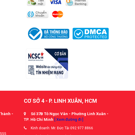
CƠ SỞ 4 - P. LINH XUÂN, HCM
Thành -
Số 37B Tô Ngọc Vân - Phường Linh Xuân -
TP. Hồ Chí Minh
[ Xem đường đi ]
Kinh doanh: Mr. Đức Tài 092.977.8866
5555