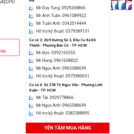
HN
MAX(CPU
Mr Duy Tùng: 0929268866
Mr Anh Tuấn: 0961089922
Mr Tuấn Anh: 0342014444
Hỗ trợ kỹ thuật: 0379589131
Cơ sở 3: 26/9 Đường Số 3, Khu Cư Xá Đô
Thành - Phường Bàn Cờ - TP. HCM
tiếp
Mr Đức: 0392165555
Mr Hùng: 0961608822
Mr Ngọc Anh: 0965588699
Hỗ trợ kỹ thuật: 0973980651
Cơ sở 4: Số 37B Tô Ngọc Vân - Phường Linh
Xuân - TP. HCM
Mr Tài: 0929778866
Mr Ngọc Anh: 0965588699
Hỗ trợ kỹ thuật: 0382388895
YÊN TÂM MUA HÀNG