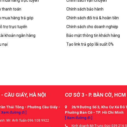
 mua hàng trực tuyến
Chính sách vận chuyển
 thanh toán
Chính sách bảo hành
 mua hàng trả góp
Chính sách đổi trả & hoàn tiền
ỗ trợ trực tuyến
Chính sách cho doanh nghiệp
tài khoản ngân hàng
Bảo mật thông tin khách hàng
u nại
Tạo link trả góp lãi suất 0%
 - CẦU GIẤY, HÀ NỘI
CƠ SỞ 3 - P. BÀN CỜ, HCM
rần Thái Tông - Phường Cầu Giấy -
26/9 Đường Số 3, Khu Cư Xá Đô 
[ Xem đường đi ]
Phường Bàn Cờ - TP. Hồ Chí Minh
[ Xem đường đi ]
nh: Mr. Anh Tuấn 096.108.9922
Kinh doanh:Mr.Trung Đức 039.216.