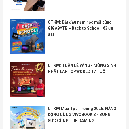
CTKM: Bắt đầu năm học mới cùng
GIGABYTE – Back to School: X3 ưu
đãi
CTKM: TUẦN LỄ VÀNG - MỪNG SINH
NHẬT LAPTOPWORLD 17 TUỔI
CTKM Mùa Tựu Trường 2026: NĂNG
ĐỘNG CÙNG VIVOBOOK S - BUNG
SỨC CÙNG TUF GAMING