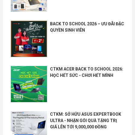
BACK TO SCHOOL 2026 – ƯU ĐÃI ĐẶC
QUYỀN SINH VIÊN
CTKM ACER BACK TO SCHOOL 2026:
HỌC HẾT SỨC - CHƠI HẾT MÌNH
CTKM: SỞ HỮU ASUS EXPERTBOOK
ULTRA - NHẬN GÓI QUÀ TẶNG TRỊ
GIÁ LÊN TỚI 9,000,000 ĐỒNG