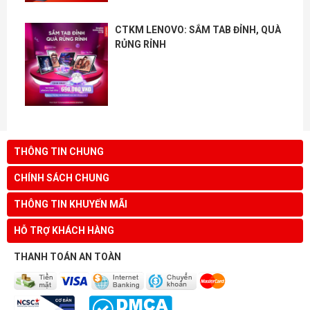
CTKM LENOVO: SẮM TAB ĐỈNH, QUÀ
RỦNG RỈNH
THÔNG TIN CHUNG
CHÍNH SÁCH CHUNG
THÔNG TIN KHUYẾN MÃI
HỖ TRỢ KHÁCH HÀNG
THANH TOÁN AN TOÀN