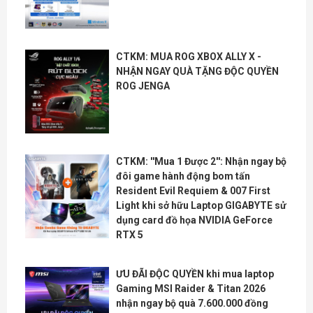
CTKM: MUA ROG XBOX ALLY X -
NHẬN NGAY QUÀ TẶNG ĐỘC QUYỀN
ROG JENGA
CTKM: ''Mua 1 Được 2'': Nhận ngay bộ
đôi game hành động bom tấn
Resident Evil Requiem & 007 First
Light khi sở hữu Laptop GIGABYTE sử
dụng card đồ họa NVIDIA GeForce
RTX 5
ƯU ĐÃI ĐỘC QUYỀN khi mua laptop
Gaming MSI Raider & Titan 2026
nhận ngay bộ quà 7.600.000 đồng