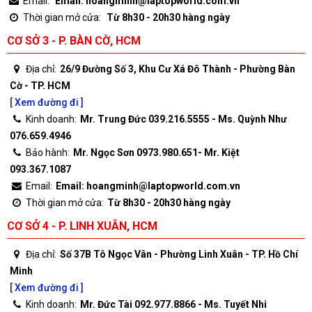
Email:
Email: hoangminh@laptopworld.com.vn
Thời gian mở cửa:
Từ 8h30 - 20h30 hàng ngày
CƠ SỞ 3 - P. BÀN CỜ, HCM
Địa chỉ:
26/9 Đường Số 3, Khu Cư Xá Đô Thành - Phường Bàn
Cờ - TP. HCM
[ Xem đường đi ]
Kinh doanh:
Mr. Trung Đức 039.216.5555 - Ms. Quỳnh Như
076.659.4946
Bảo hành:
Mr. Ngọc Sơn 0973.980.651- Mr. Kiệt
093.367.1087
Email:
Email: hoangminh@laptopworld.com.vn
Thời gian mở cửa:
Từ 8h30 - 20h30 hàng ngày
CƠ SỞ 4 - P. LINH XUÂN, HCM
Địa chỉ:
Số 37B Tô Ngọc Vân - Phường Linh Xuân - TP. Hồ Chí
Minh
[ Xem đường đi ]
Kinh doanh:
Mr. Đức Tài 092.977.8866 - Ms. Tuyết Nhi