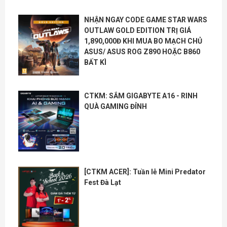
NHẬN NGAY CODE GAME STAR WARS
OUTLAW GOLD EDITION TRỊ GIÁ
1,890,000Đ KHI MUA BO MẠCH CHỦ
ASUS/ ASUS ROG Z890 HOẶC B860
BẤT KÌ
CTKM: SẮM GIGABYTE A16 - RINH
QUÀ GAMING ĐỈNH
[CTKM ACER]: Tuần lễ Mini Predator
Fest Đà Lạt