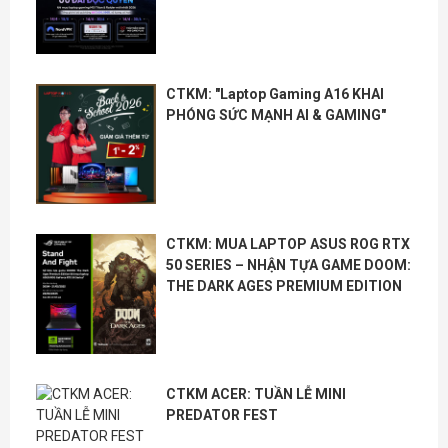
CTKM: "Laptop Gaming A16 KHAI
PHÓNG SỨC MẠNH AI & GAMING"
CTKM: MUA LAPTOP ASUS ROG RTX
50 SERIES – NHẬN TỰA GAME DOOM:
THE DARK AGES PREMIUM EDITION
CTKM ACER: TUẦN LỄ MINI
PREDATOR FEST