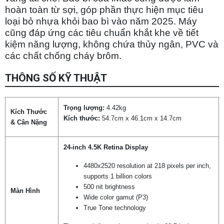
hoàn toàn từ sợi, góp phần thực hiện mục tiêu
loại bỏ nhựa khỏi bao bì vào năm 2025. Máy
cũng đáp ứng các tiêu chuẩn khắt khe về tiết
kiệm năng lượng, không chứa thủy ngân, PVC và
các chất chống cháy brôm.
THÔNG SỐ KỸ THUẬT
Trọng lượng:
4.42kg
Kích Thước
Kích thước:
54.7cm x 46.1cm x 14.7cm
& Cân Nặng
24-inch 4.5K Retina Display
4480x2520 resolution at 218 pixels per inch,
supports 1 billion colors
500 nit brightness
Màn Hình
Wide color gamut (P3)
True Tone technology