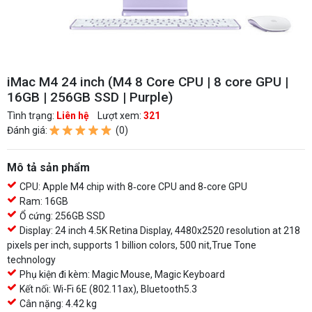
iMac M4 24 inch (M4 8 Core CPU | 8 core GPU |
16GB | 256GB SSD | Purple)
Tình trạng:
Liên hệ
Lượt xem:
321
Đánh giá:
(0)
Mô tả sản phẩm
CPU: Apple M4 chip with 8‑core CPU and 8‑core GPU
Ram: 16GB
Ổ cứng: 256GB SSD
Display: 24 inch 4.5K Retina Display, 4480x2520 resolution at 218
pixels per inch, supports 1 billion colors, 500 nit,True Tone
technology
Phụ kiện đi kèm: Magic Mouse, Magic Keyboard
Kết nối: Wi-Fi 6E (802.11ax), Bluetooth5.3
Cân nặng: 4.42 kg