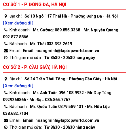
CƠ SỞ 1 - P. ĐỐNG ĐA, HÀ NỘI
Địa chỉ:
Số 10 Ngõ 117 Thái Hà - Phường Đống Đa - Hà Nội
[ Xem đường đi ]
Kinh doanh:
Mr. Cường: 089.855.3368 - Mr. Nguyễn Quang:
092.877.8866
Bảo hành:
Mr. Thái 033.393.2619
Email:
Email: hoangminh@laptopworld.com.vn
Thời gian mở cửa:
Từ 8h30 - 20h30 hàng ngày
CƠ SỞ 2 - P. CẦU GIẤY, HÀ NỘI
Địa chỉ:
Số 24 Trần Thái Tông - Phường Cầu Giấy - Hà Nội
[ Xem đường đi ]
Kinh doanh:
Mr. Anh Tuấn 096.108.9922 - Mr Duy Tùng:
0929268866 - Mr. Đạt: 086.865.7767
Bảo hành:
Mr. Quốc Tuấn 0379.589.131 - Mr. Hữu Lộc
038.682.7104
Email:
Email: hoangminh@laptopworld.com.vn
Thời gian mở cửa:
Từ 8h30 - 20h30 hàng ngày