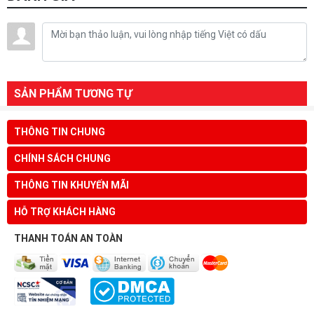
SẢN PHẨM TƯƠNG TỰ
THÔNG TIN CHUNG
CHÍNH SÁCH CHUNG
THÔNG TIN KHUYẾN MÃI
HỖ TRỢ KHÁCH HÀNG
THANH TOÁN AN TOÀN