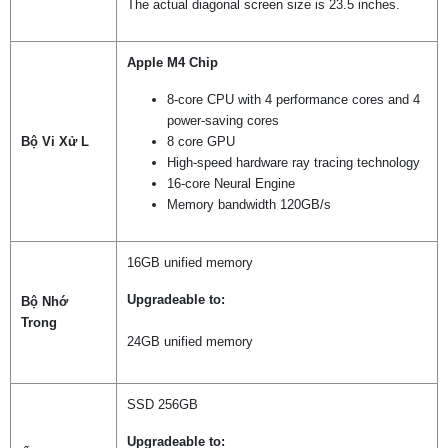
The actual diagonal screen size is 23.5 inches.
Apple M4 Chip
8-core CPU with 4 performance cores and 4
power-saving cores
Bộ Vi Xử L
8 core GPU
High-speed hardware ray tracing technology
16-core Neural Engine
Memory bandwidth 120GB/s
16GB unified memory
Upgradeable to:
Bộ Nhớ
Trong
24GB unified memory
SSD 256GB
Upgradeable to: