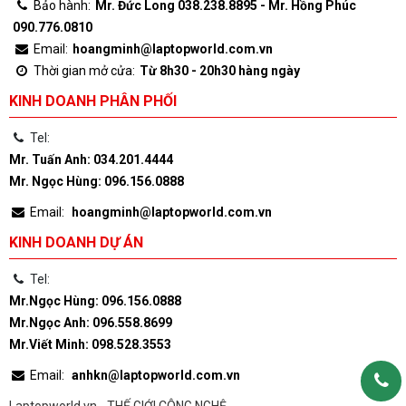
Bảo hành:
Mr. Đức Long 038.238.8895 - Mr. Hồng Phúc
090.776.0810
Email:
hoangminh@laptopworld.com.vn
Thời gian mở cửa:
Từ 8h30 - 20h30 hàng ngày
KINH DOANH PHÂN PHỐI
Tel:
Mr. Tuấn Anh: 034.201.4444
Mr. Ngọc Hùng: 096.156.0888
Email:
hoangminh@laptopworld.com.vn
KINH DOANH DỰ ÁN
Tel:
Mr.Ngọc Hùng: 096.156.0888
Mr.Ngọc Anh: 096.558.8699
Mr.Viết Minh: 098.528.3553
Email:
anhkn@laptopworld.com.vn
Laptopworld.vn - THẾ GIỚI CÔNG NGHỆ