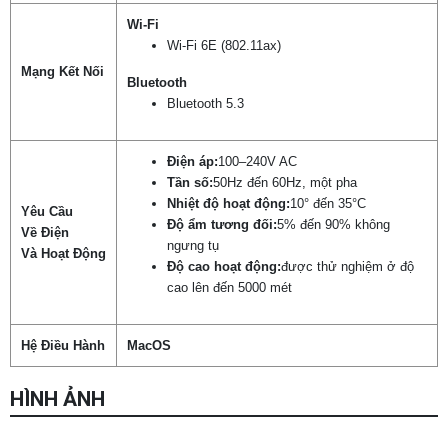
Wi-Fi
Wi-Fi 6E (802.11ax)
Mạng Kết Nối
Bluetooth
Bluetooth 5.3
Điện áp:
100–240V AC
Tần số:
50Hz đến 60Hz, một pha
Nhiệt độ hoạt động:
10° đến 35°C
Yêu Cầu
Độ ẩm tương đối:
5% đến 90% không
Về Điện
ngưng tụ
Và Hoạt Động
Độ cao hoạt động:
được thử nghiệm ở độ
cao lên đến 5000 mét
Hệ Điều Hành
MacOS
HÌNH ẢNH