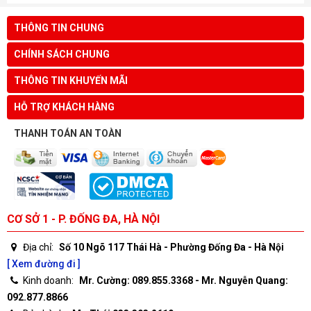
THÔNG TIN CHUNG
CHÍNH SÁCH CHUNG
THÔNG TIN KHUYẾN MÃI
HỖ TRỢ KHÁCH HÀNG
THANH TOÁN AN TOÀN
CƠ SỞ 1 - P. ĐỐNG ĐA, HÀ NỘI
Địa chỉ:
Số 10 Ngõ 117 Thái Hà - Phường Đống Đa - Hà Nội
[ Xem đường đi ]
Kinh doanh:
Mr. Cường: 089.855.3368 - Mr. Nguyễn Quang:
092.877.8866