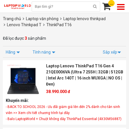
...
Trang chủ
Laptop văn phòng
Laptop lenovo thinkpad
Lenovo Thinkpad T
ThinkPad T16
Đã lọc được
3
sản phẩm
Hãng
Tính năng
Sắp xếp
Laptop Lenovo ThinkPad T16 Gen 4
21QE0006VA (Ultra 7 255H | 32GB | 512GB
| Intel Arc 140T | 16 inch WUXGA | NO OS |
Đen)
38.990.000 đ
Khuyến mãi:
- BACK TO SCHOOL 2026 - Ưu đãi giảm giá lên đến 2% dành cho tân sinh
viên >> Xem chi tiết chương trình tại đây.
- Balo LaptopWorld + Chuột không dây ThinkPad Essential (4X30M56887)