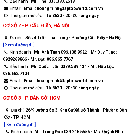
Bảo hành:
Mr. Thái 033.393.2619
Email:
Email: hoangminh@laptopworld.com.vn
Thời gian mở cửa:
Từ 8h30 - 20h30 hàng ngày
CƠ SỞ 2 - P. CẦU GIẤY, HÀ NỘI
Địa chỉ:
Số 24 Trần Thái Tông - Phường Cầu Giấy - Hà Nội
[ Xem đường đi ]
Kinh doanh:
Mr. Anh Tuấn 096.108.9922 - Mr Duy Tùng:
0929268866 - Mr. Đạt: 086.865.7767
Bảo hành:
Mr. Quốc Tuấn 0379.589.131 - Mr. Hữu Lộc
038.682.7104
Email:
Email: hoangminh@laptopworld.com.vn
Thời gian mở cửa:
Từ 8h30 - 20h30 hàng ngày
CƠ SỞ 3 - P. BÀN CỜ, HCM
Địa chỉ:
26/9 Đường Số 3, Khu Cư Xá Đô Thành - Phường Bàn
Cờ - TP. HCM
[ Xem đường đi ]
Kinh doanh:
Mr. Trung Đức 039.216.5555 - Ms. Quỳnh Như