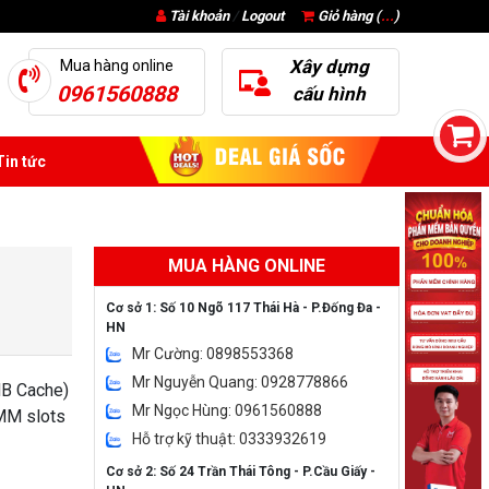
Tài khoản
/
Logout
Giỏ hàng (
...
)
Xây dựng
Mua hàng online
0961560888
cấu hình
in tức
MUA HÀNG ONLINE
Cơ sở 1: Số 10 Ngõ 117 Thái Hà - P.Đống Đa -
HN
Mr Cường: 0898553368
Mr Nguyễn Quang: 0928778866
MB Cache)
Mr Ngọc Hùng: 0961560888
M slots
Hỗ trợ kỹ thuật: 0333932619
Cơ sở 2: Số 24 Trần Thái Tông - P.Cầu Giấy -