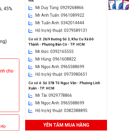
HN
Mr Duy Tùng: 0929268866
s, 45%
Mr Anh Tuấn: 0961089922
Mr Tuấn Anh: 0342014444
Hỗ trợ kỹ thuật: 0379589131
Cơ sở 3: 26/9 Đường Số 3, Khu Cư Xá Đô
áng)
Thành - Phường Bàn Cờ - TP. HCM
Mr Đức: 0392165555
Mr Hùng: 0961608822
Mr Ngọc Anh: 0965588699
ành cho
Hỗ trợ kỹ thuật: 0973980651
Cơ sở 4: Số 37B Tô Ngọc Vân - Phường Linh
Xuân - TP. HCM
Mr Tài: 0929778866
Mr Ngọc Anh: 0965588699
Hỗ trợ kỹ thuật: 0382388895
YÊN TÂM MUA HÀNG
tiếp