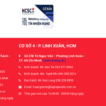
CƠ SỞ 4 - P. LINH XUÂN, HCM
Thành -
Số 37B Tô Ngọc Vân - Phường Linh Xuân -
TP. Hồ Chí Minh
[ Xem đường đi ]
Kinh doanh: Mr. Đức Tài 092.977.8866
5555
Kinh doanh: Ms. Tuyết Nhi 090.308.5016
9.4946
Bảo hành: Mr. Đức Long 038.238.8895
651
Email: hoangminh@laptopworld.com.vn
m.vn
Thời gian mở cửa: Từ 8h30 - 20h30 hàng ngày
 hàng ngày