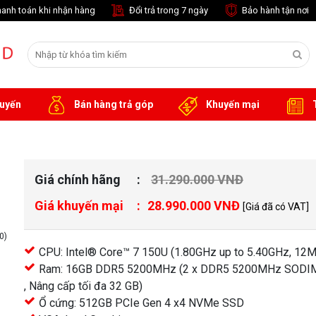
anh toán khi nhận hàng
Đổi trả trong 7 ngày
Bảo hành tận nơi
tuyến
Bán hàng trả góp
Khuyến mại
T
Giá chính hãng
31.290.000 VNĐ
1
Giá khuyến mại
28.990.000 VNĐ
[Giá đã có VAT]
0)
CPU: Intel® Core™ 7 150U (1.80GHz up to 5.40GHz, 12
Ram: 16GB DDR5 5200MHz (2 x DDR5 5200MHz SODIM
, Nâng cấp tối đa 32 GB)
Ổ cứng: 512GB PCIe Gen 4 x4 NVMe SSD