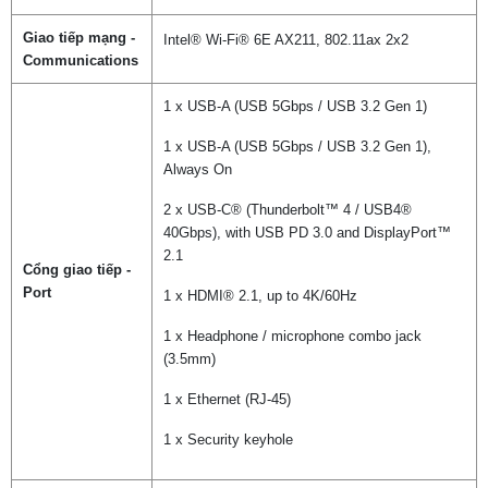
Giao tiếp mạng -
Intel® Wi-Fi® 6E AX211, 802.11ax 2x2
Communications
1 x USB-A (USB 5Gbps / USB 3.2 Gen 1)
1 x USB-A (USB 5Gbps / USB 3.2 Gen 1),
Always On
2 x USB-C® (Thunderbolt™ 4 / USB4®
40Gbps), with USB PD 3.0 and DisplayPort™
2.1
Cổng giao tiếp -
Port
1 x HDMI® 2.1, up to 4K/60Hz
1 x Headphone / microphone combo jack
(3.5mm)
1 x Ethernet (RJ-45)
1 x Security keyhole