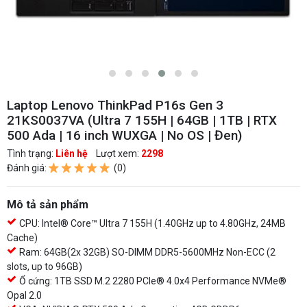
Laptop Lenovo ThinkPad P16s Gen 3
21KS0037VA (Ultra 7 155H | 64GB | 1TB | RTX
500 Ada | 16 inch WUXGA | No OS | Đen)
Tình trạng:
Liên hệ
Lượt xem:
2298
Đánh giá:
(0)
Mô tả sản phẩm
CPU: Intel® Core™ Ultra 7 155H (1.40GHz up to 4.80GHz, 24MB
Cache)
Ram: 64GB(2x 32GB) SO-DIMM DDR5-5600MHz Non-ECC (2
slots, up to 96GB)
Ổ cứng: 1TB SSD M.2 2280 PCIe® 4.0x4 Performance NVMe®
Opal 2.0