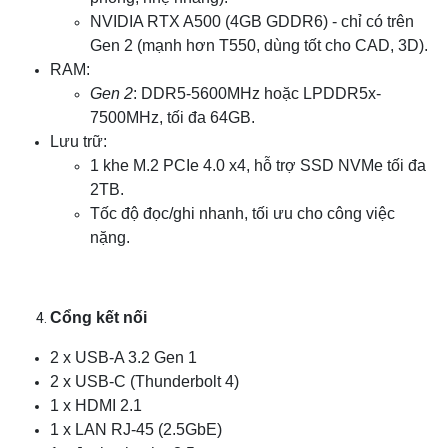
NVIDIA RTX A500 (4GB GDDR6) - chỉ có trên
Gen 2 (mạnh hơn T550, dùng tốt cho CAD, 3D).
RAM:
Gen 2
: DDR5-5600MHz hoặc LPDDR5x-
7500MHz, tối đa 64GB.
Lưu trữ:
1 khe M.2 PCIe 4.0 x4, hỗ trợ SSD NVMe tối đa
2TB.
Tốc độ đọc/ghi nhanh, tối ưu cho công việc
nặng.
Cổng kết nối
2 x USB-A 3.2 Gen 1
2 x USB-C (Thunderbolt 4)
1 x HDMI 2.1
1 x LAN RJ-45 (2.5GbE)