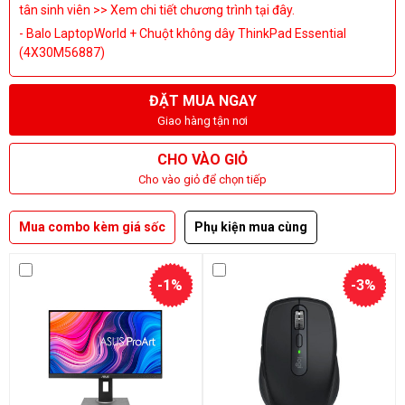
tân sinh viên >> Xem chi tiết chương trình tại đây.
- Balo LaptopWorld + Chuột không dây ThinkPad Essential
(4X30M56887)
ĐẶT MUA NGAY
Giao hàng tận nơi
CHO VÀO GIỎ
Cho vào giỏ để chọn tiếp
Mua combo kèm giá sốc
Phụ kiện mua cùng
-1%
-3%