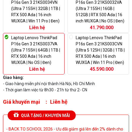
P16s Gen 3 21KS0034VN
P16s Gen 3 21KS0032VA
(Ultra 7 155H | 32GB | 1TB |
(Ultra 7 155H | 16GB |
RTX 500 Ada | 16 inch
512GB | RTX 500 Ada | 16
WUXGA | Win 11 Pro | Đen)
inch WUXGA | No OS | Đen)
Liên hệ
41.790.000
Laptop Lenovo ThinkPad
Laptop Lenovo ThinkPad
P16s Gen 3 21KS0037VA
P16s Gen 3 21KS003CVN
(Ultra 7 155H | 64GB | 1TB |
(Ultra 5 125H | 32GB | 1TB |
RTX 500 Ada | 16 inch
RTX 500 Ada | 16 inch
WUXGA | No OS | Đen)
WUXGA | Win 11 Pro | Đen)
Liên hệ
45.590.000
Giao hàng:
- Giao hàng miễn phí nội thành Hà Nội, Hồ Chí Minh
- Thời gian làm việc từ 8h30 - 21h từ thứ 2- CN
Giá khuyến mại
Liên hệ
QUÀ TẶNG / KHUYẾN MÃI
- BACK TO SCHOOL 2026 - Ưu đãi giảm giá lên đến 2% dành cho