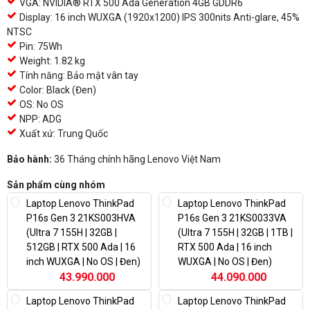
VGA: NVIDIA® RTX 500 Ada Generation 4GB GDDR6
Display: 16 inch WUXGA (1920x1200) IPS 300nits Anti-glare, 45%
NTSC
Pin: 75Wh
Weight: 1.82 kg
Tính năng: Bảo mật vân tay
Color: Black (Đen)
OS: No OS
NPP: ADG
Xuất xứ: Trung Quốc
Bảo hành:
36 Tháng chính hãng Lenovo Việt Nam
Sản phẩm cùng nhóm
Laptop Lenovo ThinkPad
Laptop Lenovo ThinkPad
P16s Gen 3 21KS003HVA
P16s Gen 3 21KS0033VA
(Ultra 7 155H | 32GB |
(Ultra 7 155H | 32GB | 1TB |
512GB | RTX 500 Ada | 16
RTX 500 Ada | 16 inch
inch WUXGA | No OS | Đen)
WUXGA | No OS | Đen)
43.990.000
44.090.000
Laptop Lenovo ThinkPad
Laptop Lenovo ThinkPad