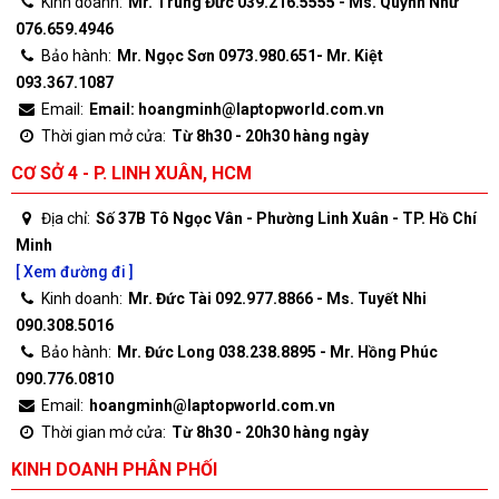
Kinh doanh:
Mr. Trung Đức 039.216.5555 - Ms. Quỳnh Như
076.659.4946
Bảo hành:
Mr. Ngọc Sơn 0973.980.651- Mr. Kiệt
093.367.1087
Email:
Email: hoangminh@laptopworld.com.vn
Thời gian mở cửa:
Từ 8h30 - 20h30 hàng ngày
CƠ SỞ 4 - P. LINH XUÂN, HCM
Địa chỉ:
Số 37B Tô Ngọc Vân - Phường Linh Xuân - TP. Hồ Chí
Minh
[ Xem đường đi ]
Kinh doanh:
Mr. Đức Tài 092.977.8866 - Ms. Tuyết Nhi
090.308.5016
Bảo hành:
Mr. Đức Long 038.238.8895 - Mr. Hồng Phúc
090.776.0810
Email:
hoangminh@laptopworld.com.vn
Thời gian mở cửa:
Từ 8h30 - 20h30 hàng ngày
KINH DOANH PHÂN PHỐI