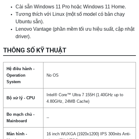
Cài sẵn Windows 11 Pro hoặc Windows 11 Home.
Tương thích với Linux (một số model có bản chạy
Ubuntu sẵn).
Lenovo Vantage (phần mềm tối ưu hiệu suất, cập nhật
driver).
THÔNG SỐ KỸ THUẬT
Hệ điều hành -
Operation
No OS
System
Intel® Core™ Ultra 7 155H (1.40GHz up to
Bộ xử lý - CPU
4.80GHz, 24MB Cache)
Bo mạch chủ -
--
Mainboard
Màn hình -
16 inch WUXGA (1920x1200) IPS 300nits Anti-