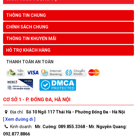
THÔNG TIN CHUNG
CHÍNH SÁCH CHUNG
THÔNG TIN KHUYẾN MÃI
HỖ TRỢ KHÁCH HÀNG
THANH TOÁN AN TOÀN
CƠ SỞ 1 - P. ĐỐNG ĐA, HÀ NỘI
Địa chỉ:
Số 10 Ngõ 117 Thái Hà - Phường Đống Đa - Hà Nội
[ Xem đường đi ]
Kinh doanh:
Mr. Cường: 089.855.3368 - Mr. Nguyễn Quang:
092.877.8866