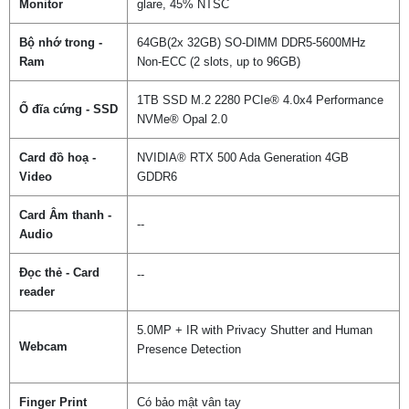
Monitor
glare, 45% NTSC
Bộ nhớ trong -
64GB(2x 32GB) SO-DIMM DDR5-5600MHz
Ram
Non-ECC (2 slots, up to 96GB)
1TB SSD M.2 2280 PCIe® 4.0x4 Performance
Ổ đĩa cứng - SSD
NVMe® Opal 2.0
Card đồ hoạ -
NVIDIA® RTX 500 Ada Generation 4GB
Video
GDDR6
Card Âm thanh -
--
Audio
Đọc thẻ - Card
--
reader
5.0MP + IR with Privacy Shutter and Human
Webcam
Presence Detection
Finger Print
Có bảo mật vân tay