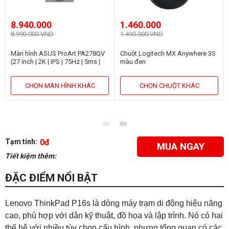
8.940.000
1.460.000
8.990.000 VND
1.490.000 VND
Màn hình ASUS ProArt PA278QV
Chuột Logitech MX Anywhere 3S
(27 inch | 2K | IPS | 75Hz | 5ms |
màu đen
Speaker)
CHỌN MÀN HÌNH KHÁC
CHỌN CHUỘT KHÁC
Tạm tính:
0đ
MUA NGAY
Tiết kiệm thêm:
ĐẶC ĐIỂM NỔI BẬT
Lenovo ThinkPad P16s là dòng máy trạm di động hiệu năng
cao, phù hợp với dân kỹ thuật, đồ họa và lập trình. Nó có hai
thế hệ với nhiều tùy chọn cấu hình, nhưng tổng quan có các