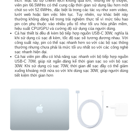
inch. Mặc dù sự chênh lệch không quá lớn, nhưng về lý thuyết,
viên pin 66.5WHrs có thể cung cấp thời gian sử dụng lâu hơn một
chút so với 52.6WHrs, đặc biệt là trong các tác vụ như xem video,
lướt web hoặc làm việc liên tục. Tuy nhiên, sự khác biệt này
thường không đáng kể trong trải nghiệm thực tế vì mức tiêu hao
pin còn phụ thuộc vào nhiều yếu tố như tối ưu hóa phần mềm,
hiệu suất CPU/GPU và cường độ sử dụng của người dùng.
Cả hai thiết bị đều đi kèm bộ tiếp hợp nguồn USB-C 30W, nghĩa là
khi sử dụng củ sạc đi kèm, tốc độ sạc sẽ tương đương nhau. Với
công suất này, pin có thể sạc nhanh hơn so với các bộ sạc thông
thường nhưng chưa phải là mức tối ưu nhất so với các công nghệ
sạc nhanh hiện đại.
Cả hai viên pin đều có khả năng sạc nhanh với bộ tiếp hợp nguồn
USB-C 70W, giúp rút ngắn đáng kể thời gian sạc so với bộ sạc
30W. Khi sử dụng củ sạc 70W, thời gian để sạc đầy có thể giảm
xuống khoảng một nửa so với khi dùng sạc 30W, giúp người dùng
tiết kiệm thời gian hơn