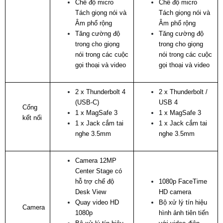
Chế độ micro
Chế độ micro
Tách giọng nói và
Tách giọng nói và
Âm phổ rộng
Âm phổ rộng
Tăng cường độ
Tăng cường độ
trong cho giọng
trong cho giọng
nói trong các cuộc
nói trong các cuộc
gọi thoại và video
gọi thoại và video
2 x Thunderbolt 4
2 x Thunderbolt /
(USB-C)
USB 4
Cổng
1 x MagSafe 3
1 x MagSafe 3
kết nối
1 x Jack cắm tai
1 x Jack cắm tai
nghe 3.5mm
nghe 3.5mm
Camera 12MP
Center Stage có
hỗ trợ chế độ
1080p FaceTime
Desk View
HD camera
Quay video HD
Bộ xử lý tín hiệu
Camera
1080p
hình ảnh tiên tiến