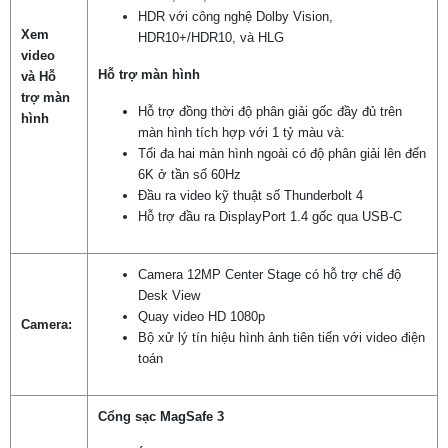
HDR với công nghệ Dolby Vision,
Xem
HDR10+/HDR10, và HLG
video
Hỗ trợ màn hình
và
Hỗ
trợ màn
Hỗ trợ đồng thời độ phân giải gốc đầy đủ trên
hình
màn hình tích hợp với 1 tỷ màu và:
Tối đa hai màn hình ngoài có độ phân giải lên đến
6K ở tần số 60Hz
Đầu ra video kỹ thuật số Thunderbolt 4
Hỗ trợ đầu ra DisplayPort 1.4 gốc qua USB-C
Camera 12MP Center Stage có hỗ trợ chế độ
Desk View
Quay video HD 1080p
Camera:
Bộ xử lý tín hiệu hình ảnh tiên tiến với video điện
toán
Cổng sạc MagSafe 3