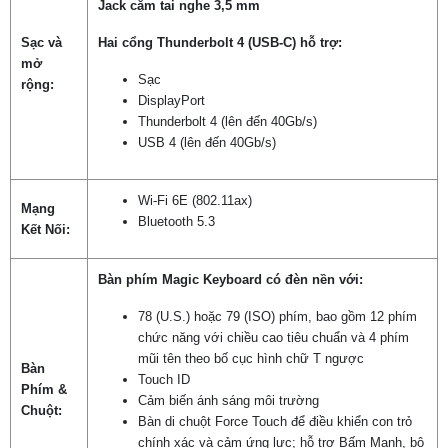
Jack cắm tai nghe 3,5 mm
Sạc và
Hai cổng Thunderbolt 4 (USB-C) hỗ trợ:
mở
Sạc
rộng:
DisplayPort
Thunderbolt 4 (lên đến 40Gb/s)
USB 4 (lên đến 40Gb/s)
Wi-Fi 6E (802.11ax)
Mạng
Bluetooth 5.3
Kết Nối:
Bàn phím Magic Keyboard có đèn nền với:
78 (U.S.) hoặc 79 (ISO) phím, bao gồm 12 phím
chức năng với chiều cao tiêu chuẩn và 4 phím
mũi tên theo bố cục hình chữ T ngược
Bàn
Touch ID
Phím &
Cảm biến ánh sáng môi trường
Chuột:
Bàn di chuột Force Touch để điều khiển con trỏ
chính xác và cảm ứng lực; hỗ trợ Bấm Mạnh, bộ