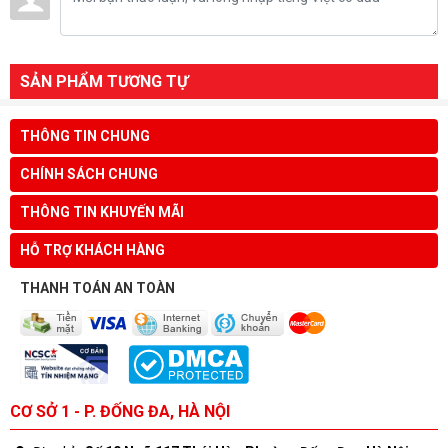
SẢN PHẨM TƯƠNG TỰ
THÔNG TIN CHUNG
CHÍNH SÁCH CHUNG
THÔNG TIN KHUYẾN MÃI
HỖ TRỢ KHÁCH HÀNG
THANH TOÁN AN TOÀN
CƠ SỞ 1 - P. ĐỐNG ĐA, HÀ NỘI