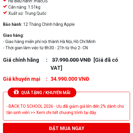
Hệ điều hành: macOS
Cân nặng: 1.51kg
Xuất xứ: Trung Quốc
Bảo hành:
12 Tháng Chính hãng Apple
Giao hàng:
- Giao hàng miễn phí nội thành Hà Nội, Hồ Chí Minh
- Thời gian làm việc từ 8h30 - 21h từ thứ 2- CN
Giá chính hãng
37.990.000 VNĐ
[Giá đã có
VAT]
Giá khuyến mại
34.990.000 VNĐ
QUÀ TẶNG / KHUYẾN MÃI
- BACK TO SCHOOL 2026 - Ưu đãi giảm giá lên đến 2% dành cho
tân sinh viên >> Xem chi tiết chương trình tại đây.
ĐẶT MUA NGAY