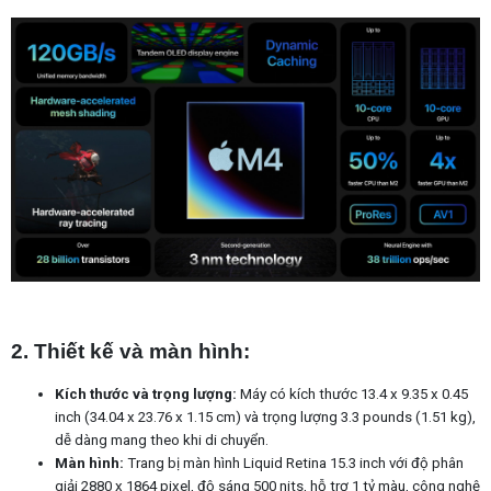
2. Thiết kế và màn hình:
Kích thước và trọng lượng:
Máy có kích thước 13.4 x 9.35 x 0.45
inch (34.04 x 23.76 x 1.15 cm) và trọng lượng 3.3 pounds (1.51 kg),
dễ dàng mang theo khi di chuyển. ​
Màn hình:
Trang bị màn hình Liquid Retina 15.3 inch với độ phân
giải 2880 x 1864 pixel, độ sáng 500 nits, hỗ trợ 1 tỷ màu, công nghệ