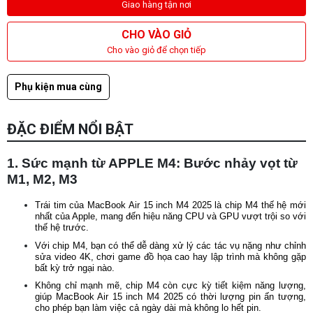
Giao hàng tận nơi
CHO VÀO GIỎ
Cho vào giỏ để chọn tiếp
Phụ kiện mua cùng
ĐẶC ĐIỂM NỔI BẬT
1. Sức mạnh từ APPLE M4: Bước nhảy vọt từ
M1, M2, M3
Trái tim của MacBook Air 15 inch M4 2025 là chip M4 thế hệ mới
nhất của Apple, mang đến hiệu năng CPU và GPU vượt trội so với
thế hệ trước.
Với chip M4, bạn có thể dễ dàng xử lý các tác vụ nặng như chỉnh
sửa video 4K, chơi game đồ họa cao hay lập trình mà không gặp
bất kỳ trở ngại nào.
Không chỉ mạnh mẽ, chip M4 còn cực kỳ tiết kiệm năng lượng,
giúp MacBook Air 15 inch M4 2025 có thời lượng pin ấn tượng,
cho phép bạn làm việc cả ngày dài mà không lo hết pin.