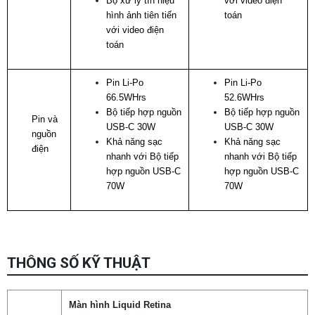
Bộ xử lý tín hiệu
với video điện
hình ảnh tiên tiến
toán
với video điện
toán
Pin Li-Po
Pin Li-Po
66.5WHrs
52.6WHrs
Bộ tiếp hợp nguồn
Bộ tiếp hợp nguồn
Pin và
USB-C 30W
USB-C 30W
nguồn
Khả năng sạc
Khả năng sạc
điện
nhanh với Bộ tiếp
nhanh với Bộ tiếp
hợp nguồn USB-C
hợp nguồn USB-C
70W
70W
THÔNG SỐ KỸ THUẬT
Màn hình Liquid Retina