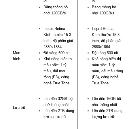
lõi
lõi
Băng thông bộ
Băng thông bộ
nhớ 120GB/s
nhớ 100GB/s
Liquid Retina:
Liquid Retina:
Kích thước 15.3
Kích thước 15.3
inch, độ phân giải
inch, độ phân giải
2880x1864
2880x1864
Màn
Độ sáng 500 nit
Độ sáng 500 nit
hình
Khả năng hiển thị
Khả năng hiển thị
màu sắc: 1 tỷ
màu sắc: 1 tỷ
màu, dải màu
màu, dải màu rộng
rộng (P3), công
(P3), công nghệ
nghệ True Tone
True Tone
Lên đến 32GB bộ
Lên đến 16GB bộ
nhớ thống nhất
nhớ thống nhất
Lưu trữ
Lên đến 2TB dung
Lên đến 2TB dung
lượng lưu trữ
lượng lưu trữ