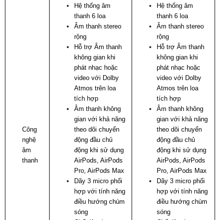
Hệ thống âm
Hệ thống âm
thanh 6 loa
thanh 6 loa
Âm thanh stereo
Âm thanh stereo
rộng
rộng
Hỗ trợ Âm thanh
Hỗ trợ Âm thanh
không gian khi
không gian khi
phát nhạc hoặc
phát nhạc hoặc
video với Dolby
video với Dolby
Atmos trên loa
Atmos trên loa
tích hợp
tích hợp
Âm thanh không
Âm thanh không
gian với khả năng
gian với khả năng
Công
theo dõi chuyển
theo dõi chuyển
nghệ
động đầu chủ
động đầu chủ
âm
động khi sử dụng
động khi sử dụng
thanh
AirPods, AirPods
AirPods, AirPods
Pro, AirPods Max
Pro, AirPods Max
Dãy 3 micro phối
Dãy 3 micro phối
hợp với tính năng
hợp với tính năng
điều hướng chùm
điều hướng chùm
sóng
sóng