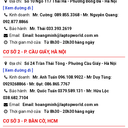
Địa chỉ:
Số 10 Ngõ 117 Thái Hà - Phường Đống Đa - Hà Nội
[ Xem đường đi ]
Kinh doanh:
Mr. Cường: 089.855.3368 - Mr. Nguyễn Quang:
092.877.8866
Bảo hành:
Mr. Thái 033.393.2619
Email:
Email: hoangminh@laptopworld.com.vn
Thời gian mở cửa:
Từ 8h30 - 20h30 hàng ngày
CƠ SỞ 2 - P. CẦU GIẤY, HÀ NỘI
Địa chỉ:
Số 24 Trần Thái Tông - Phường Cầu Giấy - Hà Nội
[ Xem đường đi ]
Kinh doanh:
Mr. Anh Tuấn 096.108.9922 - Mr Duy Tùng:
0929268866 - Mr. Đạt: 086.865.7767
Bảo hành:
Mr. Quốc Tuấn 0379.589.131 - Mr. Hữu Lộc
038.682.7104
Email:
Email: hoangminh@laptopworld.com.vn
Thời gian mở cửa:
Từ 8h30 - 20h30 hàng ngày
CƠ SỞ 3 - P. BÀN CỜ, HCM