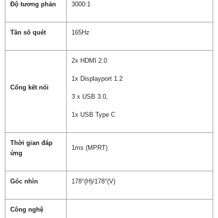
Độ tương phản
3000:1
Tần số quét
165Hz
2x HDMI 2.0
1x Displayport 1.2
Cổng kết nối
3 x USB 3.0,
1x USB Type C
Thời gian đáp
1‎ms (MPRT)
ứng
Góc nhìn
1‎78°(H)/178°(V)
Công nghệ