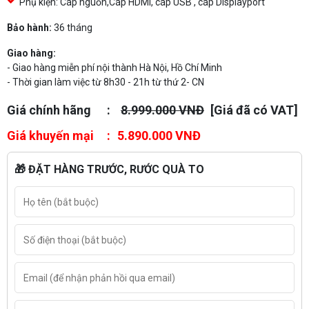
Phụ kiện: Cáp nguồn,Cáp HDMI, cáp USB , cáp Displayport
Bảo hành:
36 tháng
Giao hàng:
- Giao hàng miễn phí nội thành Hà Nội, Hồ Chí Minh
- Thời gian làm việc từ 8h30 - 21h từ thứ 2- CN
Giá chính hãng
8.999.000 VNĐ
[Giá đã có VAT]
Giá khuyến mại
5.890.000 VNĐ
🎁 ĐẶT HÀNG TRƯỚC, RƯỚC QUÀ TO