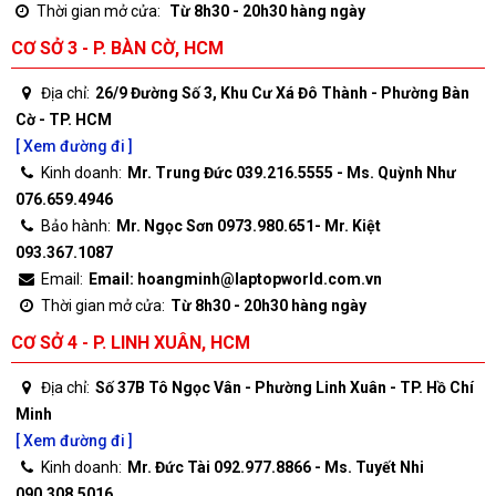
Thời gian mở cửa:
Từ 8h30 - 20h30 hàng ngày
CƠ SỞ 3 - P. BÀN CỜ, HCM
Địa chỉ:
26/9 Đường Số 3, Khu Cư Xá Đô Thành - Phường Bàn
Cờ - TP. HCM
[ Xem đường đi ]
Kinh doanh:
Mr. Trung Đức 039.216.5555 - Ms. Quỳnh Như
076.659.4946
Bảo hành:
Mr. Ngọc Sơn 0973.980.651- Mr. Kiệt
093.367.1087
Email:
Email: hoangminh@laptopworld.com.vn
Thời gian mở cửa:
Từ 8h30 - 20h30 hàng ngày
CƠ SỞ 4 - P. LINH XUÂN, HCM
Địa chỉ:
Số 37B Tô Ngọc Vân - Phường Linh Xuân - TP. Hồ Chí
Minh
[ Xem đường đi ]
Kinh doanh:
Mr. Đức Tài 092.977.8866 - Ms. Tuyết Nhi
090.308.5016