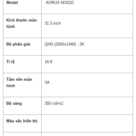
Model
AORUS M32QC
Kích thước màn
31.5 inch
hình
Độ phân giải
QHD (2560x1440) - 2K
Tỉ lệ
16:9
Tấm nền màn
VA
hình
Độ sáng
350 cd/m2
Màu sắc hiển thị