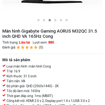
Màn hình Gigabyte Gaming AORUS M32QC 31.5
inch QHD VA 165Hz Cong
Tình trạng:
Liên hệ
Lượt xem:
880
Đánh giá:
(0)
Mô tả sản phẩm
Loại màn hình: màn hình Cong
Tỉ lệ: 16:9
Kích thước: 31.5 inch
Tấm nền: VA
Độ phân giải: QHD (2560x1440) - 2K
Tốc độ làm mới: 165Hz
Thời gian đáp ứng: 1ms (MBRT)
Cổng kết nối: HDMI 2.0 x 2, Display port 1.4 x 1;USB 3.0 x 2