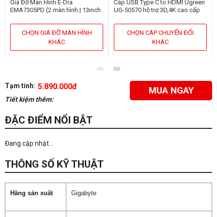
Giá Đỡ Màn Hình E-Dra
Cáp USB Type C to HDMI Ugreen
EMA7305PD (2 màn hình | 13inch
UG-50570 hỗ trợ 3D,4K cao cấp
- 32inch | Gắn bàn)
dài 1,5m
CHỌN GIÁ ĐỠ MÀN HÌNH
CHỌN CÁP CHUYỂN ĐỔI
KHÁC
KHÁC
Tạm tính:
5.890.000đ
MUA NGAY
Tiết kiệm thêm:
ĐẶC ĐIỂM NỔI BẬT
Đang cập nhật...
THÔNG SỐ KỸ THUẬT
Hãng sản xuất
Gigabyte