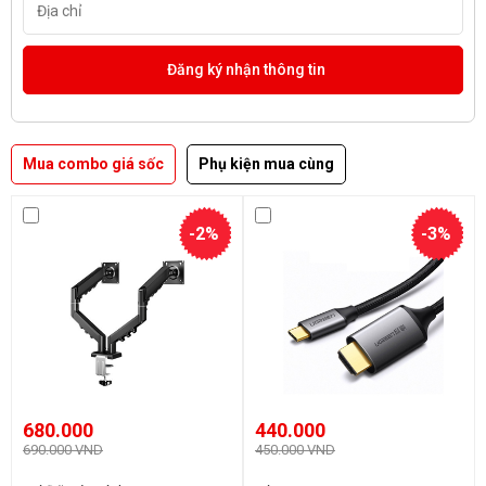
Mua combo giá sốc
Phụ kiện mua cùng
-2%
-3%
680.000
440.000
690.000 VND
450.000 VND