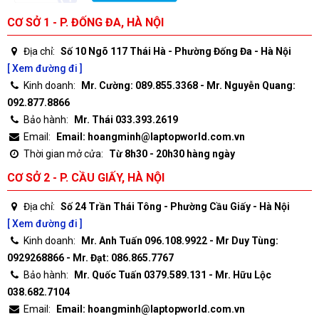
CƠ SỞ 1 - P. ĐỐNG ĐA, HÀ NỘI
Địa chỉ:
Số 10 Ngõ 117 Thái Hà - Phường Đống Đa - Hà Nội
[ Xem đường đi ]
Kinh doanh:
Mr. Cường: 089.855.3368 - Mr. Nguyễn Quang:
092.877.8866
Bảo hành:
Mr. Thái 033.393.2619
Email:
Email: hoangminh@laptopworld.com.vn
Thời gian mở cửa:
Từ 8h30 - 20h30 hàng ngày
CƠ SỞ 2 - P. CẦU GIẤY, HÀ NỘI
Địa chỉ:
Số 24 Trần Thái Tông - Phường Cầu Giấy - Hà Nội
[ Xem đường đi ]
Kinh doanh:
Mr. Anh Tuấn 096.108.9922 - Mr Duy Tùng:
0929268866 - Mr. Đạt: 086.865.7767
Bảo hành:
Mr. Quốc Tuấn 0379.589.131 - Mr. Hữu Lộc
038.682.7104
Email:
Email: hoangminh@laptopworld.com.vn