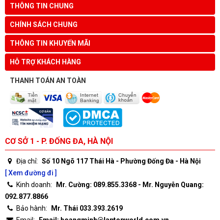
THÔNG TIN CHUNG
CHÍNH SÁCH CHUNG
THÔNG TIN KHUYẾN MÃI
HỖ TRỢ KHÁCH HÀNG
THANH TOÁN AN TOÀN
CƠ SỞ 1 - P. ĐỐNG ĐA, HÀ NỘI
Địa chỉ:
Số 10 Ngõ 117 Thái Hà - Phường Đống Đa - Hà Nội
[ Xem đường đi ]
Kinh doanh:
Mr. Cường: 089.855.3368 - Mr. Nguyễn Quang:
092.877.8866
Bảo hành:
Mr. Thái 033.393.2619
Email:
Email: hoangminh@laptopworld.com.vn