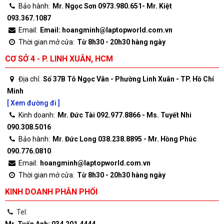
Bảo hành:
Mr. Ngọc Sơn 0973.980.651- Mr. Kiệt
093.367.1087
Email:
Email: hoangminh@laptopworld.com.vn
Thời gian mở cửa:
Từ 8h30 - 20h30 hàng ngày
CƠ SỞ 4 - P. LINH XUÂN, HCM
Địa chỉ:
Số 37B Tô Ngọc Vân - Phường Linh Xuân - TP. Hồ Chí
Minh
[ Xem đường đi ]
Kinh doanh:
Mr. Đức Tài 092.977.8866 - Ms. Tuyết Nhi
090.308.5016
Bảo hành:
Mr. Đức Long 038.238.8895 - Mr. Hồng Phúc
090.776.0810
Email:
hoangminh@laptopworld.com.vn
Thời gian mở cửa:
Từ 8h30 - 20h30 hàng ngày
KINH DOANH PHÂN PHỐI
Tel:
Mr. Tuấn Anh: 034.201.4444