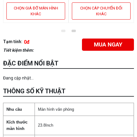
CHỌN GIÁ ĐỠ MÀN HÌNH
CHỌN CÁP CHUYỂN ĐỔI
KHÁC
KHÁC
Tạm tính:
0đ
MUA NGAY
Tiết kiệm thêm:
ĐẶC ĐIỂM NỔI BẬT
Đang cập nhật...
THÔNG SỐ KỸ THUẬT
Nhu cầu
Màn hình văn phòng
Kích thước
23.8Inch
màn hình