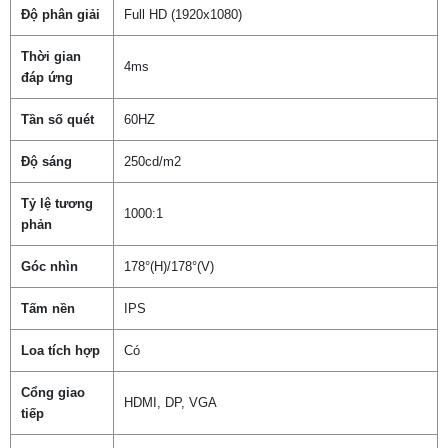
Độ phân giải
Full HD (1920x1080)
Thời gian
4ms
đáp ứng
Tần số quét
60HZ
Độ sáng
250cd/m2
Tỷ lệ tương
1000:1
phản
Góc nhìn
178°(H)/178°(V)
Tấm nền
IPS
Loa tích hợp
Có
Cổng giao
HDMI, DP, VGA
tiếp