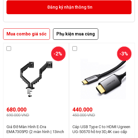
Mua combo giá sốc
Phụ kiện mua cùng
-2%
-3%
680.000
440.000
690.000 VND
450.000 VND
Giá Đỡ Màn Hình E-Dra
Cáp USB Type C to HDMI Ugreen
EMA7305PD (2 màn hình | 13inch
UG-50570 hỗ trợ 3D,4K cao cấp
- 32inch | Gắn bàn)
dài 1,5m