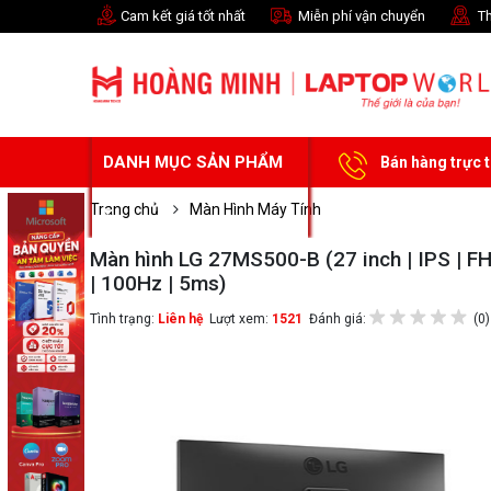
Cam kết giá tốt nhất
Miễn phí vận chuyển
Th
DANH MỤC SẢN PHẨM
Bán hàng trực 
Trang chủ
Màn Hình Máy Tính
Màn hình LG 27MS500-B (27 inch | IPS | F
| 100Hz | 5ms)
Tình trạng:
Liên hệ
Lượt xem:
1521
Đánh giá:
(0)
Chọn mua sản phẩm 