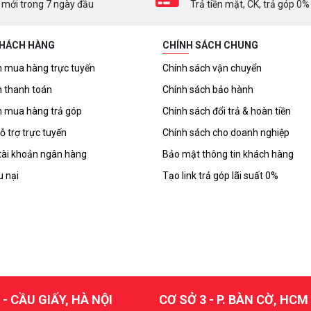
 mới trong 7 ngày đầu
Trả tiền mặt, CK, trả góp 0%
KHÁCH HÀNG
CHÍNH SÁCH CHUNG
 mua hàng trực tuyến
Chính sách vận chuyển
 thanh toán
Chính sách bảo hành
 mua hàng trả góp
Chính sách đổi trả & hoàn tiền
ỗ trợ trực tuyến
Chính sách cho doanh nghiệp
tài khoản ngân hàng
Bảo mật thông tin khách hàng
u nại
Tạo link trả góp lãi suất 0%
 - CẦU GIẤY, HÀ NỘI
CƠ SỞ 3 - P. BÀN CỜ, HCM