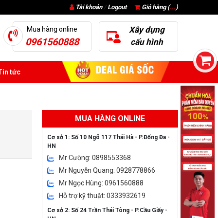
Tài khoản
/
Logout
Giỏ hàng (
...
)
Xây dựng
Mua hàng online
0961560888
cấu hình
in tức
MUA HÀNG ONLINE
Cơ sở 1: Số 10 Ngõ 117 Thái Hà - P.Đống Đa -
HN
Mr Cường: 0898553368
Mr Nguyễn Quang: 0928778866
Mr Ngọc Hùng: 0961560888
Hỗ trợ kỹ thuật: 0333932619
Cơ sở 2: Số 24 Trần Thái Tông - P.Cầu Giấy -