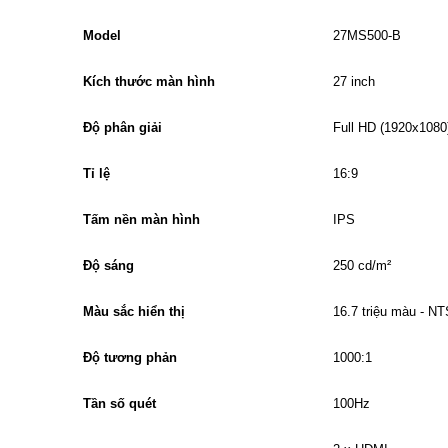
Model
27MS500-B
Kích thước màn hình
27 inch
Độ phân giải
Full HD (1920x1080
Tỉ lệ
16:9
Tấm nền màn hình
IPS
Độ sáng
250 cd/m²
Màu sắc hiển thị
16.7 triệu màu - N
Độ tương phản
1000:1
Tần số quét
100Hz