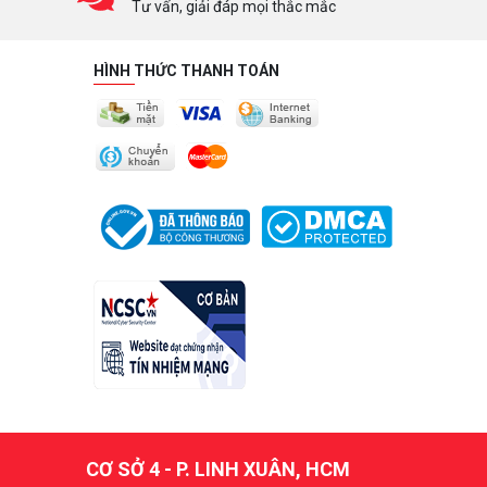
Tư vấn, giải đáp mọi thắc mắc
HÌNH THỨC THANH TOÁN
CƠ SỞ 4 - P. LINH XUÂN, HCM