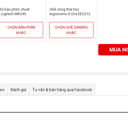
Bộ bàn phím chuột
Ghế công thái học
Logitech MK345
ergonomic E-Dra EEC212
Black
CHỌN BÀN PHÍM
CHỌN GHÊ GAMING
KHÁC
KHÁC
MUA N
deo
Đánh giá
Tư vấn & bán hàng qua Facebook