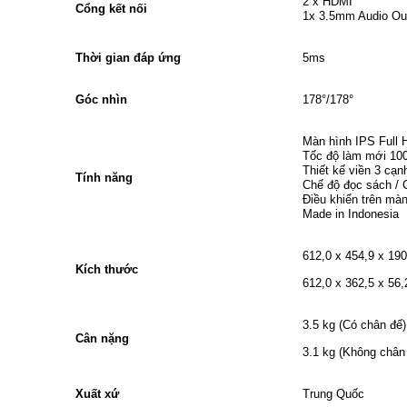
2 x HDMI
Cổng kết nối
1x 3.5mm Audio Ou
Thời gian đáp ứng
5ms
Góc nhìn
178°/178°
Màn hình IPS Full 
Tốc độ làm mới 10
Thiết kế viền 3 cạ
Tính năng
Chế độ đọc sách / 
Điều khiển trên màn
Made in Indonesia
612,0 x 454,9 x 19
Kích thước
612,0 x 362,5 x 56
3.5 kg (Có chân đế)
Cân nặng
3.1 kg (Không chân
Xuất xứ
Trung Quốc