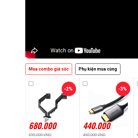
Mua combo giá sốc
Phụ kiện mua cùng
-2%
-3%
680.000
440.000
690.000 VND
450.000 VND