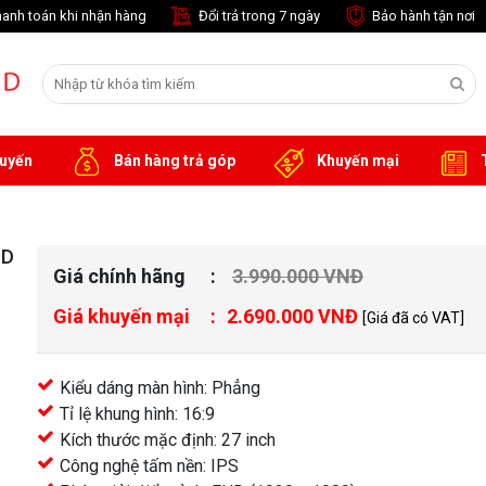
anh toán khi nhận hàng
Đổi trả trong 7 ngày
Bảo hành tận nơi
tuyến
Bán hàng trả góp
Khuyến mại
T
HD
Giá chính hãng
3.990.000 VNĐ
Giá khuyến mại
2.690.000 VNĐ
[Giá đã có VAT]
Kiểu dáng màn hình: Phẳng
Tỉ lệ khung hình: 16:9
Kích thước mặc định: 27 inch
Công nghệ tấm nền: IPS
khác