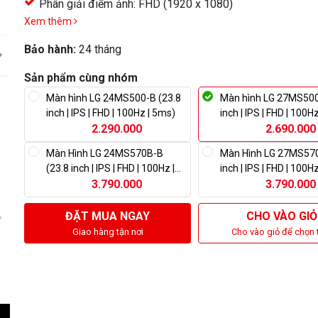
Phân giải điểm ảnh: FHD (1920 x 1080)
Xem thêm
Bảo hành:
24 tháng
Sản phẩm cùng nhóm
Màn hình LG 24MS500-B (23.8
Màn hình LG 27MS500
inch | IPS | FHD | 100Hz | 5ms)
inch | IPS | FHD | 100H
2.290.000
2.690.000
Màn Hình LG 24MS570B-B
Màn Hình LG 27MS57
(23.8 inch | IPS | FHD | 100Hz |
inch | IPS | FHD | 100H
5ms | Speaker)
3.790.000
3.790.000
ĐẶT MUA NGAY
CHO VÀO GIỎ
Giao hàng tận nơi
Cho vào giỏ để chọn 