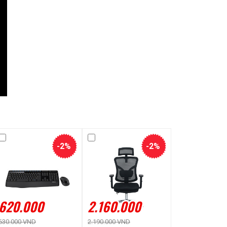
-2%
-2%
620.000
2.160.000
630.000 VND
2.190.000 VND