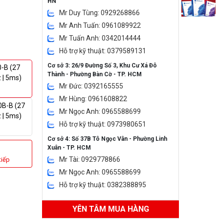
HN
Mr Duy Tùng: 0929268866
Mr Anh Tuấn: 0961089922
Mr Tuấn Anh: 0342014444
Hỗ trợ kỹ thuật: 0379589131
Cơ sở 3: 26/9 Đường Số 3, Khu Cư Xá Đô
-B (27
Thành - Phường Bàn Cờ - TP. HCM
z | 5ms)
Mr Đức: 0392165555
Mr Hùng: 0961608822
0B-B (27
Mr Ngọc Anh: 0965588699
z | 5ms)
Hỗ trợ kỹ thuật: 0973980651
Cơ sở 4: Số 37B Tô Ngọc Vân - Phường Linh
Xuân - TP. HCM
Mr Tài: 0929778866
tiếp
Mr Ngọc Anh: 0965588699
Hỗ trợ kỹ thuật: 0382388895
YÊN TÂM MUA HÀNG