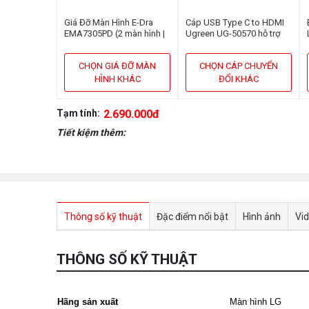
Giá Đỡ Màn Hình E-Dra
Cáp USB Type C to HDMI
EMA7305PD (2 màn hình |
Ugreen UG-50570 hỗ trợ
13inch - 32inch | Gắn bàn)
3D,4K cao cấp dài 1,5m
CHỌN GIÁ ĐỠ MÀN
CHỌN CÁP CHUYỂN
HÌNH KHÁC
ĐỔI KHÁC
Tạm tính:
2.690.000đ
Tiết kiệm thêm:
Thông số kỹ thuật
Đặc điểm nổi bật
Hình ảnh
Vi
THÔNG SỐ KỸ THUẬT
Hãng sản xuất
Màn hình LG