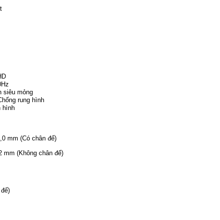
t
HD
0Hz
nh siêu mỏng
Chống rung hình
 hình
0,0 mm (Có chân đế)
,2 mm (Không chân đế)
 đế)