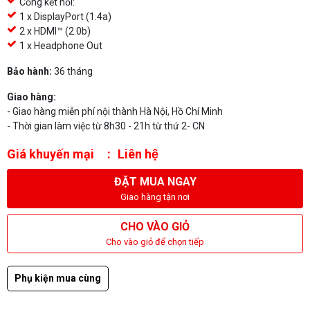
Cổng kết nối:
1 x DisplayPort (1.4a)
2 x HDMI™ (2.0b)
1 x Headphone Out
Bảo hành:
36 tháng
Giao hàng:
- Giao hàng miễn phí nội thành Hà Nội, Hồ Chí Minh
- Thời gian làm việc từ 8h30 - 21h từ thứ 2- CN
Giá khuyến mại
Liên hệ
ĐẶT MUA NGAY
Giao hàng tận nơi
CHO VÀO GIỎ
Cho vào giỏ để chọn tiếp
Phụ kiện mua cùng