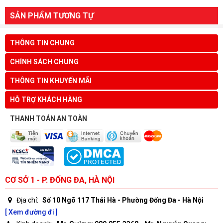
SẢN PHẨM TƯƠNG TỰ
THÔNG TIN CHUNG
CHÍNH SÁCH CHUNG
THÔNG TIN KHUYẾN MÃI
HỖ TRỢ KHÁCH HÀNG
THANH TOÁN AN TOÀN
CƠ SỞ 1 - P. ĐỐNG ĐA, HÀ NỘI
Địa chỉ:
Số 10 Ngõ 117 Thái Hà - Phường Đống Đa - Hà Nội
[ Xem đường đi ]