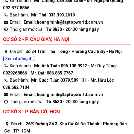
Kinh doanh:
Mr. Cường: 089.855.3368 - Mr. Nguyễn Quang:
092.877.8866
Bảo hành:
Mr. Thái 033.393.2619
Email:
Email: hoangminh@laptopworld.com.vn
Thời gian mở cửa:
Từ 8h30 - 20h30 hàng ngày
CƠ SỞ 2 - P. CẦU GIẤY, HÀ NỘI
Địa chỉ:
Số 24 Trần Thái Tông - Phường Cầu Giấy - Hà Nội
[ Xem đường đi ]
Kinh doanh:
Mr. Anh Tuấn 096.108.9922 - Mr Duy Tùng:
0929268866 - Mr. Đạt: 086.865.7767
Bảo hành:
Mr. Quốc Tuấn 0379.589.131 - Mr. Hữu Lộc
038.682.7104
Email:
Email: hoangminh@laptopworld.com.vn
Thời gian mở cửa:
Từ 8h30 - 20h30 hàng ngày
CƠ SỞ 3 - P. BÀN CỜ, HCM
Địa chỉ:
26/9 Đường Số 3, Khu Cư Xá Đô Thành - Phường Bàn
Cờ - TP. HCM