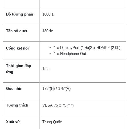
Độ tương phản
1000:1
Tần số quét
180Hz
1 x DisplayPort (1.4a)
2 x HDMI™ (2.0b)
Cổng kết nối
1 x Headphone Out
Thời gian đáp
1ms
ứng
Góc nhìn
178°(H) / 178°(V)
Tương thích
VESA 75 x 75 mm
Xuất xứ
Trung Quốc