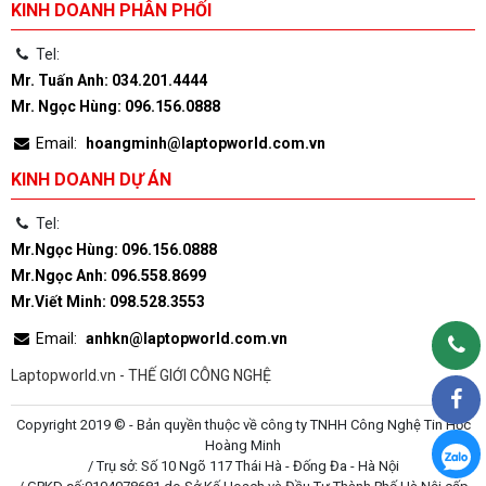
KINH DOANH PHÂN PHỐI
Tel:
Mr. Tuấn Anh: 034.201.4444
Mr. Ngọc Hùng: 096.156.0888
Email:
hoangminh@laptopworld.com.vn
KINH DOANH DỰ ÁN
Tel:
Mr.Ngọc Hùng: 096.156.0888
Mr.Ngọc Anh: 096.558.8699
Mr.Viết Minh: 098.528.3553
Email:
anhkn@laptopworld.com.vn
Laptopworld.vn - THẾ GIỚI CÔNG NGHỆ
Copyright 2019 © - Bản quyền thuộc về công ty TNHH Công Nghệ Tin Học
Hoàng Minh
/ Trụ sở: Số 10 Ngõ 117 Thái Hà - Đống Đa - Hà Nội