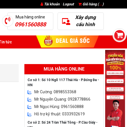
Tài khoản
/
Logout
Giỏ hàng (
...
)
Xây dựng
Mua hàng online
0961560888
cấu hình
in tức
MUA HÀNG ONLINE
Cơ sở 1: Số 10 Ngõ 117 Thái Hà - P.Đống Đa -
HN
Mr Cường: 0898553368
Mr Nguyễn Quang: 0928778866
Mr Ngọc Hùng: 0961560888
Hỗ trợ kỹ thuật: 0333932619
Cơ sở 2: Số 24 Trần Thái Tông - P.Cầu Giấy -