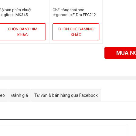
Bộ bàn phím chuột
Ghế công thái học
Logitech MK345
ergonomic E-Dra EEC212
Black
CHỌN BÀN PHÍM
CHỌN GHÊ GAMING
KHÁC
KHÁC
MUA N
deo
Đánh giá
Tư vấn & bán hàng qua Facebook