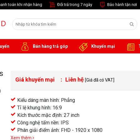
anh toán khi nhận hàng
Đổi trả trong 7 ngày
Bảo hành tận nơi
tuyến
Bán hàng trả góp
Khuyến mại
T
PS
Giá khuyến mại
Liên hệ
[Giá đã có VAT]
)
Kiểu dáng màn hình: Phẳng
Tỉ lệ khung hình: 16:9
Kích thước mặc định: 27 inch
Công nghệ tấm nền: IPS
Phân giải điểm ảnh: FHD - 1920 x 1080
khác
Xem thêm