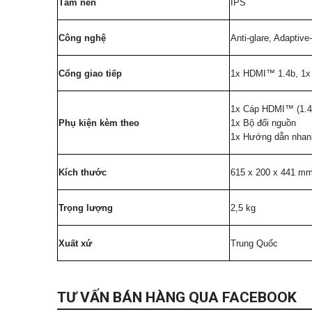
Tấm nền
IPS
Công nghệ
Anti-glare, Adaptiv
Cổng giao tiếp
1x HDMI™ 1.4b, 1x 
1x Cáp HDMI™ (1.4
Phụ kiện kèm theo
1x Bộ đổi nguồn
1x Hướng dẫn nhan
Kích thước
615 x 200 x 441 m
Trọng lượng
2,5 kg
Xuất xứ
Trung Quốc
TƯ VẤN BÁN HÀNG QUA FACEBOOK