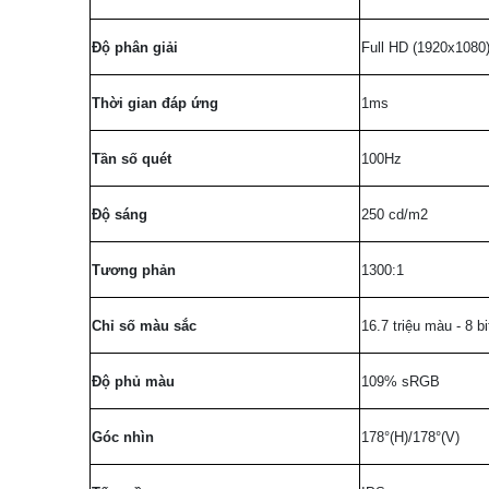
Độ phân giải
Full HD (1920x1080
Thời gian đáp ứng
1ms
Tần số quét
100Hz
Độ sáng
250 cd/m2
Tương phản
1300:1
Chỉ số màu sắc
16.7 triệu màu - 8 bi
Độ phủ màu
109% sRGB
Góc nhìn
178°(H)/178°(V)