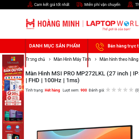
Cam kết giá tốt nhất
Miễn phí vận chuyển
Th
DANH MỤC SẢN PHẨM
Bán hàng trực 
Trang chủ
Màn Hình Máy Tính
Màn hình theo hãng
Màn Hình MSI PRO MP272LKL (27 inch | I
| FHD | 100Hz | 1ms)
Tình trạng:
Hết hàng
Lượt xem:
900
Đánh giá:
(0
Chọn mua sản phẩm 