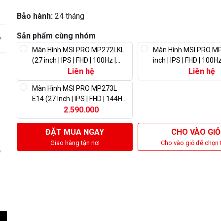
Bảo hành:
24 tháng
Sản phẩm cùng nhóm
Màn Hình MSI PRO MP272LKL
Màn Hình MSI PRO MP
(27 inch | IPS | FHD | 100Hz |
inch | IPS | FHD | 100H
1ms)
Liên hệ
Liên hệ
Màn Hình MSI PRO MP273L
E14 (27 Inch | IPS | FHD | 144Hz |
1ms)
2.590.000
ĐẶT MUA NGAY
CHO VÀO GIỎ
Giao hàng tận nơi
Cho vào giỏ để chọn 