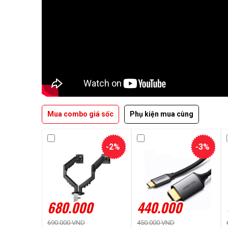
Mua combo giá sốc
Phụ kiện mua cùng
-2%
-3%
680.000
440.000
690.000 VND
450.000 VND