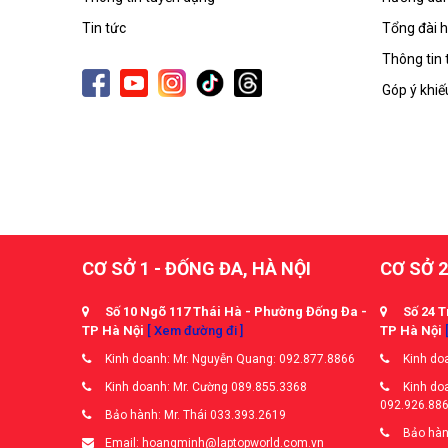
Tin tức
Tổng đài h
Thông tin 
Góp ý khiế
CƠ SỞ 1 - ĐỐNG ĐA, HÀ NỘI
CƠ SỞ 2
Số 10 Ngõ 117 Thái Hà - Phường Đống Đa -
Số 24 T
TP Hà Nội
[ Xem đường đi ]
TP Hà Nội
Kinh doanh: Mr. Nguyễn Quang: 092.877.8866
Kinh doa
Kinh doanh: Mr. Cường 089.855.3368
Kinh doa
092.926.88
Bảo hành: Mr. Thái 033.393.2619
Bảo hàn
Email: hoangminh@laptopworld.com.vn