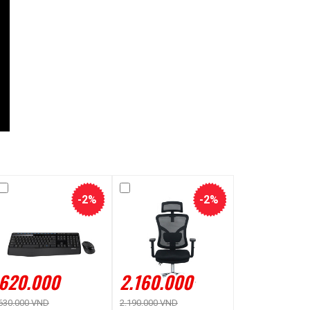
-2%
-2%
620.000
2.160.000
630.000 VND
2.190.000 VND