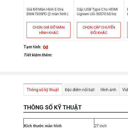
Giá Đỡ Màn Hình E-Dra
Cáp USB Type C to HDMI
EMA7305PD (2 màn hình |
Ugreen UG-50570 hỗ trợ
13inch - 32inch | Gắn bàn)
3D,4K cao cấp dài 1,5m
CHỌN GIÁ ĐỠ MÀN
CHỌN CÁP CHUYỂN
HÌNH KHÁC
ĐỔI KHÁC
Tạm tính:
0đ
Tiết kiệm thêm:
Thông số kỹ thuật
Đặc điểm nổi bật
Hình ảnh
Vi
THÔNG SỐ KỸ THUẬT
Kích thước màn hình
27 inch