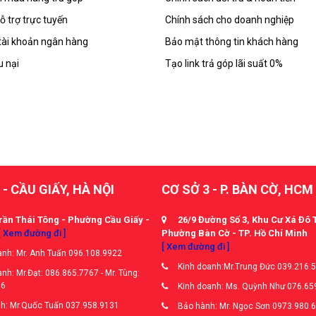
ỗ trợ trực tuyến
Chính sách cho doanh nghiệp
tài khoản ngân hàng
Bảo mật thông tin khách hàng
u nại
Tạo link trả góp lãi suất 0%
 - CẦU GIẤY, HÀ NỘI
CƠ SỞ 3 - P. BÀN CỜ, HCM
rần Thái Tông - Phường Cầu Giấy -
26/9 Đường Số 3, Khu Cư Xá Đô 
[ Xem đường đi ]
Phường Bàn Cờ - TP. Hồ Chí Minh
[ Xem đường đi ]
nh: Mr. Anh Tuấn 096.108.9922
Kinh doanh:Mr.Trung Đức 039.216.
nh: Mr.Đạt: 086.865.7767 - Mr. Tùng:
66
Kinh doanh: Ms. Quỳnh Như 076.65
h: Mr.Quốc Tuấn 037.958.9131
Bảo hành: Mr. Ngọc Sơn 0973.980.