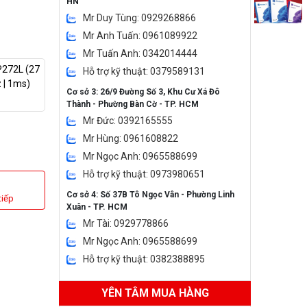
HN
Mr Duy Tùng: 0929268866
Mr Anh Tuấn: 0961089922
Mr Tuấn Anh: 0342014444
272L (27
Hỗ trợ kỹ thuật: 0379589131
z | 1ms)
Cơ sở 3: 26/9 Đường Số 3, Khu Cư Xá Đô
Thành - Phường Bàn Cờ - TP. HCM
Mr Đức: 0392165555
Mr Hùng: 0961608822
Mr Ngọc Anh: 0965588699
Hỗ trợ kỹ thuật: 0973980651
Cơ sở 4: Số 37B Tô Ngọc Vân - Phường Linh
tiếp
Xuân - TP. HCM
Mr Tài: 0929778866
Mr Ngọc Anh: 0965588699
Hỗ trợ kỹ thuật: 0382388895
YÊN TÂM MUA HÀNG