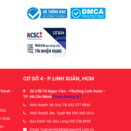
CƠ SỞ 4 - P. LINH XUÂN, HCM
Thành -
Số 37B Tô Ngọc Vân - Phường Linh Xuân -
TP. Hồ Chí Minh
[ Xem đường đi ]
Kinh doanh: Mr. Đức Tài 092.977.8866
5555
Kinh doanh: Ms. Tuyết Nhi 090.308.5016
9.4946
Bảo hành: Mr. Đức Long 038.238.8895
651
Email: hoangminh@laptopworld.com.vn