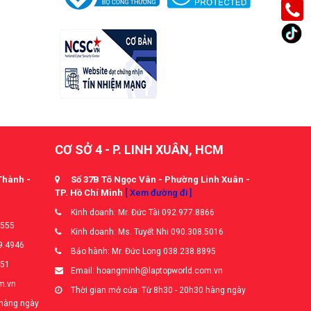
CƠ SỞ 4 - P. LINH XUÂN, HCM
Thành -
Số 37B Tô Ngọc Vân - Phường Linh Xuân -
TP. Hồ Chí Minh
[ Xem đường đi ]
Kinh doanh: Mr. Đức Tài 092.977.8866
5555
Kinh doanh: Ms. Tuyết Nhi 090.308.5016
9.4946
Bảo hành: Mr. Đức Long 038.238.8895
651
Email: hoangminh@laptopworld.com.vn
m.vn
Thời gian mở cửa: Từ 8h30 - 20h30 hàng ngày
 hàng ngày