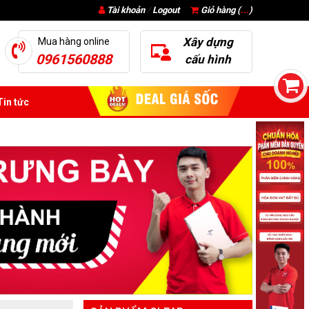
Tài khoản
/
Logout
Giỏ hàng (
...
)
Xây dựng
Mua hàng online
0961560888
cấu hình
in tức