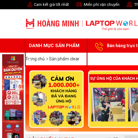
Cam kết giá tốt nhất
Miễn phí vận chuyển
Th
DANH MỤC SẢN PHẨM
Bán hàng trực 
Trang chủ
Sản phẩm clear