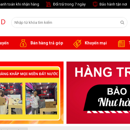
anh toán khi nhận hàng
Đổi trả trong 7 ngày
Bảo hành tận nơi
tuyến
Bán hàng trả góp
Khuyến mại
T