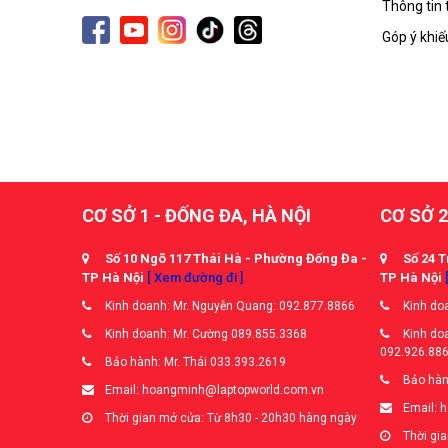
Thông tin 
Góp ý khiế
CƠ SỞ 1 - ĐỐNG ĐA, HÀ NỘI
CƠ SỞ 2
Số 10 Ngõ 117 Thái Hà - Phường Đống Đa -
Số 24 T
TP Hà Nội
[ Xem đường đi ]
TP Hà Nội
Kinh doanh: Mr. Nguyễn Quang: 092.877.8866
Kinh doa
Kinh doanh: Mr. Cường 089.855.3368
Kinh doa
092.926.88
Bảo hành: Mr. Thái 033.393.2619
Bảo hàn
Email: hoangminh@laptopworld.com.vn
Email: 
Thời gian mở cửa: Từ 8h30 - 20h30 hàng ngày
Thời gia