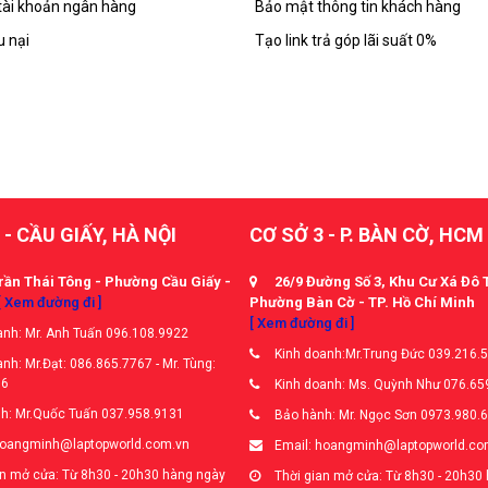
tài khoản ngân hàng
Bảo mật thông tin khách hàng
u nại
Tạo link trả góp lãi suất 0%
 - CẦU GIẤY, HÀ NỘI
CƠ SỞ 3 - P. BÀN CỜ, HCM
rần Thái Tông - Phường Cầu Giấy -
26/9 Đường Số 3, Khu Cư Xá Đô 
[ Xem đường đi ]
Phường Bàn Cờ - TP. Hồ Chí Minh
[ Xem đường đi ]
nh: Mr. Anh Tuấn 096.108.9922
Kinh doanh:Mr.Trung Đức 039.216.
nh: Mr.Đạt: 086.865.7767 - Mr. Tùng:
66
Kinh doanh: Ms. Quỳnh Như 076.65
h: Mr.Quốc Tuấn 037.958.9131
Bảo hành: Mr. Ngọc Sơn 0973.980.
hoangminh@laptopworld.com.vn
Email: hoangminh@laptopworld.co
n mở cửa: Từ 8h30 - 20h30 hàng ngày
Thời gian mở cửa: Từ 8h30 - 20h30