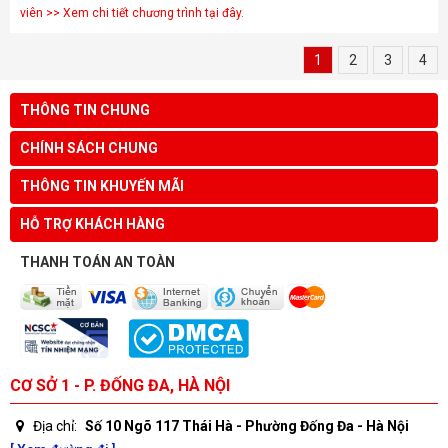
viên >> Xem chi tiết chương trình tại đây.
1
2
3
4
THÔNG TIN CHUNG
CHÍNH SÁCH CHUNG
THÔNG TIN KHUYẾN MÃI
HỖ TRỢ KHÁCH HÀNG
THANH TOÁN AN TOÀN
CƠ SỞ 1 - P. ĐỐNG ĐA, HÀ NỘI
Địa chỉ:
Số 10 Ngõ 117 Thái Hà - Phường Đống Đa - Hà Nội