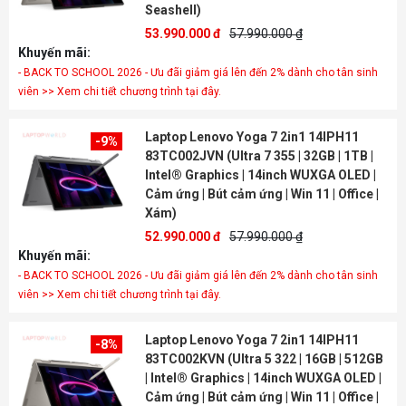
Seashell)
53.990.000 đ
57.990.000 ₫
Khuyến mãi:
- BACK TO SCHOOL 2026 - Ưu đãi giảm giá lên đến 2% dành cho tân sinh
viên >> Xem chi tiết chương trình tại đây.
Laptop Lenovo Yoga 7 2in1 14IPH11
-9%
83TC002JVN (Ultra 7 355 | 32GB | 1TB |
Intel® Graphics | 14inch WUXGA OLED |
Cảm ứng | Bút cảm ứng | Win 11 | Office |
Xám)
52.990.000 đ
57.990.000 ₫
Khuyến mãi:
- BACK TO SCHOOL 2026 - Ưu đãi giảm giá lên đến 2% dành cho tân sinh
viên >> Xem chi tiết chương trình tại đây.
Laptop Lenovo Yoga 7 2in1 14IPH11
-8%
83TC002KVN (Ultra 5 322 | 16GB | 512GB
| Intel® Graphics | 14inch WUXGA OLED |
Cảm ứng | Bút cảm ứng | Win 11 | Office |