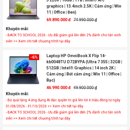
5 226V | 16GB | 1TB | Intel® Arc™
graphics | 13.4inch 2.5K | Cảm ứng | Win
11 | Office | Đen)
69.890.000 đ
74.990.000 ₫
Khuyến mãi:
- BACK TO SCHOOL 2026 - Ưu đãi giảm giá lên đến 2% dành cho tân sinh
viên >> Xem chi tiết chương trình tại đây.
Laptop HP OmniBook X Flip 14-
-6%
kb0048TU D72BYPA (Ultra 7 355 | 32GB |
512GB | Intel® Graphics | 14 inch 2K |
Cảm ứng | Bút cảm ứng | Win 11 | Office |
Bạc)
46.990.000 đ
49.900.000 ₫
Khuyến mãi:
- Bộ quà tặng 4 ứng dụng AI đặc quyền trị giá lên tới 6 triệu đồng từ ngày
01/08/2026 - 31/10/2026 >> Xem chi tiết tại đây.
- BACK TO SCHOOL 2026 - Ưu đãi giảm giá lên đến 2% dành cho tân sinh
viên >> Xem chi tiết chương trình tại đây.