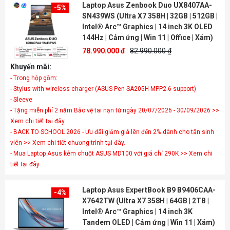
Laptop Asus Zenbook Duo UX8407AA-
-5%
SN439WS (Ultra X7 358H | 32GB | 512GB |
Intel® Arc™ Graphics | 14 inch 3K OLED
144Hz | Cảm ứng | Win 11 | Office | Xám)
78.990.000 đ
82.990.000 ₫
Khuyến mãi:
- Trong hộp gồm:
- Stylus with wireless charger (ASUS Pen SA205H-MPP2.6 support)
- Sleeve
- Tặng miễn phí 2 năm Bảo vệ tai nạn từ ngày 20/07/2026 - 30/09/2026 >>
Xem chi tiết tại đây.
- BACK TO SCHOOL 2026 - Ưu đãi giảm giá lên đến 2% dành cho tân sinh
viên >> Xem chi tiết chương trình tại đây.
- Mua Laptop Asus kèm chuột ASUS MD100 với giá chỉ 290K >> Xem chi
tiết tại đây
Laptop Asus ExpertBook B9 B9406CAA-
-4%
X7642TW (Ultra X7 358H | 64GB | 2TB |
Intel® Arc™ Graphics | 14 inch 3K
Tandem OLED | Cảm ứng | Win 11 | Xám)