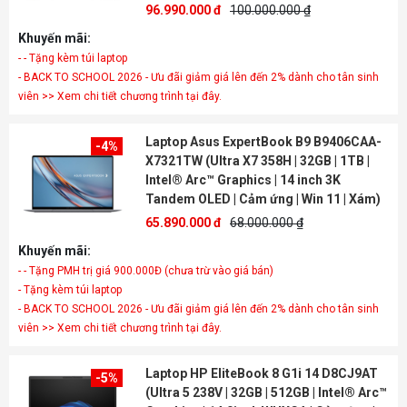
96.990.000 đ
100.000.000 ₫
Khuyến mãi:
- - Tặng kèm túi laptop
- BACK TO SCHOOL 2026 - Ưu đãi giảm giá lên đến 2% dành cho tân sinh
viên >> Xem chi tiết chương trình tại đây.
Laptop Asus ExpertBook B9 B9406CAA-
-4%
X7321TW (Ultra X7 358H | 32GB | 1TB |
Intel® Arc™ Graphics | 14 inch 3K
Tandem OLED | Cảm ứng | Win 11 | Xám)
65.890.000 đ
68.000.000 ₫
Khuyến mãi:
- - Tặng PMH trị giá 900.000Đ (chưa trừ vào giá bán)
- Tặng kèm túi laptop
- BACK TO SCHOOL 2026 - Ưu đãi giảm giá lên đến 2% dành cho tân sinh
viên >> Xem chi tiết chương trình tại đây.
Laptop HP EliteBook 8 G1i 14 D8CJ9AT
-5%
(Ultra 5 238V | 32GB | 512GB | Intel® Arc™