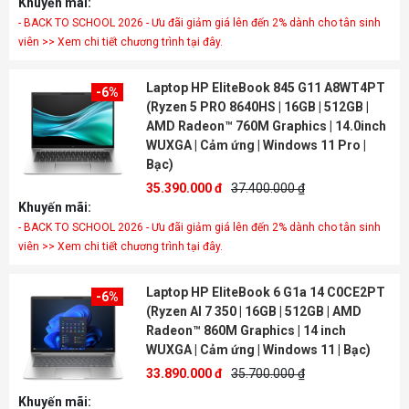
Khuyến mãi:
- BACK TO SCHOOL 2026 - Ưu đãi giảm giá lên đến 2% dành cho tân sinh
viên >> Xem chi tiết chương trình tại đây.
Laptop HP EliteBook 845 G11 A8WT4PT
-6%
(Ryzen 5 PRO 8640HS | 16GB | 512GB |
AMD Radeon™ 760M Graphics | 14.0inch
WUXGA | Cảm ứng | Windows 11 Pro |
Bạc)
35.390.000 đ
37.400.000 ₫
Khuyến mãi:
- BACK TO SCHOOL 2026 - Ưu đãi giảm giá lên đến 2% dành cho tân sinh
viên >> Xem chi tiết chương trình tại đây.
Laptop HP EliteBook 6 G1a 14 C0CE2PT
-6%
(Ryzen AI 7 350 | 16GB | 512GB | AMD
Radeon™ 860M Graphics | 14 inch
WUXGA | Cảm ứng | Windows 11 | Bạc)
33.890.000 đ
35.700.000 ₫
Khuyến mãi: