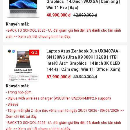
Graphics | 14.0inch WUXGA | Cảm ứng |
Win 11 Pro | Bạc)
40.990.000 đ
42.890.000 ₫
Khuyến mãi:
- BACK TO SCHOOL 2026 - Ưu đãi giảm giá lên đến 2% dành cho tân sinh
viên >> Xem chi tiết chương trình tại đây.
Laptop Asus Zenbook Duo UX8407AA-
-3%
SN138WS (Ultra X9 388H | 32GB | 1TB |
Intel® Arc™ Graphics | 14 inch 3K OLED
144Hz | Cảm ứng | Win 11 | Office | Xám)
87.990.000 đ
89.990.000 ₫
Khuyến mãi:
- Trong hộp gồm:
- Stylus with wireless charger (ASUS Pen SA205H-MPP2.6 support)
- Sleeve
- Tặng miễn phí 2 năm Bảo vệ tai nạn từ ngày 20/07/2026 - 30/09/2026 >>
Xem chi tiết tại đây.
- BACK TO SCHOOL 2026 - Ưu đãi giảm giá lên đến 2% dành cho tân sinh
viên >> Xem chi tiết chương trình tại đây.