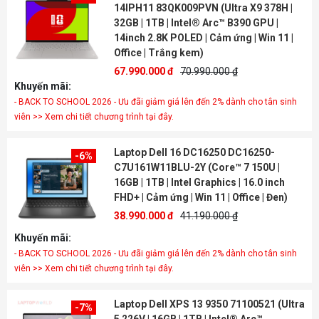
14IPH11 83QK009PVN (Ultra X9 378H |
32GB | 1TB | Intel® Arc™ B390 GPU |
14inch 2.8K POLED | Cảm ứng | Win 11 |
Office | Trắng kem)
67.990.000 đ
70.990.000 ₫
Khuyến mãi:
- BACK TO SCHOOL 2026 - Ưu đãi giảm giá lên đến 2% dành cho tân sinh
viên >> Xem chi tiết chương trình tại đây.
Laptop Dell 16 DC16250 DC16250-
-6%
C7U161W11BLU-2Y (Core™ 7 150U |
16GB | 1TB | Intel Graphics | 16.0 inch
FHD+ | Cảm ứng | Win 11 | Office | Đen)
38.990.000 đ
41.190.000 ₫
Khuyến mãi:
- BACK TO SCHOOL 2026 - Ưu đãi giảm giá lên đến 2% dành cho tân sinh
viên >> Xem chi tiết chương trình tại đây.
Laptop Dell XPS 13 9350 71100521 (Ultra
-7%