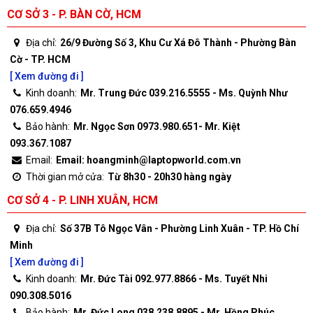
CƠ SỞ 3 - P. BÀN CỜ, HCM
Địa chỉ:
26/9 Đường Số 3, Khu Cư Xá Đô Thành - Phường Bàn
Cờ - TP. HCM
[ Xem đường đi ]
Kinh doanh:
Mr. Trung Đức 039.216.5555 - Ms. Quỳnh Như
076.659.4946
Bảo hành:
Mr. Ngọc Sơn 0973.980.651- Mr. Kiệt
093.367.1087
Email:
Email: hoangminh@laptopworld.com.vn
Thời gian mở cửa:
Từ 8h30 - 20h30 hàng ngày
CƠ SỞ 4 - P. LINH XUÂN, HCM
Địa chỉ:
Số 37B Tô Ngọc Vân - Phường Linh Xuân - TP. Hồ Chí
Minh
[ Xem đường đi ]
Kinh doanh:
Mr. Đức Tài 092.977.8866 - Ms. Tuyết Nhi
090.308.5016
Bảo hành:
Mr. Đức Long 038.238.8895 - Mr. Hồng Phúc