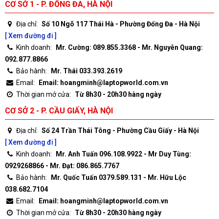
CƠ SỞ 1 - P. ĐỐNG ĐA, HÀ NỘI
Địa chỉ:
Số 10 Ngõ 117 Thái Hà - Phường Đống Đa - Hà Nội
[ Xem đường đi ]
Kinh doanh:
Mr. Cường: 089.855.3368 - Mr. Nguyễn Quang:
092.877.8866
Bảo hành:
Mr. Thái 033.393.2619
Email:
Email: hoangminh@laptopworld.com.vn
Thời gian mở cửa:
Từ 8h30 - 20h30 hàng ngày
CƠ SỞ 2 - P. CẦU GIẤY, HÀ NỘI
Địa chỉ:
Số 24 Trần Thái Tông - Phường Cầu Giấy - Hà Nội
[ Xem đường đi ]
Kinh doanh:
Mr. Anh Tuấn 096.108.9922 - Mr Duy Tùng:
0929268866 - Mr. Đạt: 086.865.7767
Bảo hành:
Mr. Quốc Tuấn 0379.589.131 - Mr. Hữu Lộc
038.682.7104
Email:
Email: hoangminh@laptopworld.com.vn
Thời gian mở cửa:
Từ 8h30 - 20h30 hàng ngày