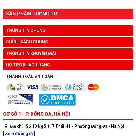
SẢN PHẨM TƯƠNG TỰ
THÔNG TIN CHUNG
CHÍNH SÁCH CHUNG
THÔNG TIN KHUYẾN MÃI
HỖ TRỢ KHÁCH HÀNG
THANH TOÁN AN TOÀN
CƠ SỞ 1 - P. ĐỐNG ĐA, HÀ NỘI
Địa chỉ:
Số 10 Ngõ 117 Thái Hà - Phường Đống Đa - Hà Nội
[ Xem đường đi ]