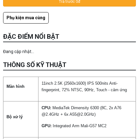
Trả trước 0đ
Phụ kiện mua cùng
ĐẶC ĐIỂM NỔI BẬT
Đang cập nhật...
THÔNG SỐ KỸ THUẬT
11inch 2.5K (2560x1600) IPS 500nits Anti-
Màn hình
fingerprint, 72% NTSC, 90Hz, Touch - cảm ứng
CPU:
MediaTek Dimensity 6300 (8C, 2x A76
@2.4GHz + 6x A55@2.0GHz)
Bộ xử lý
GPU:
Integrated Arm Mali-G57 MC2