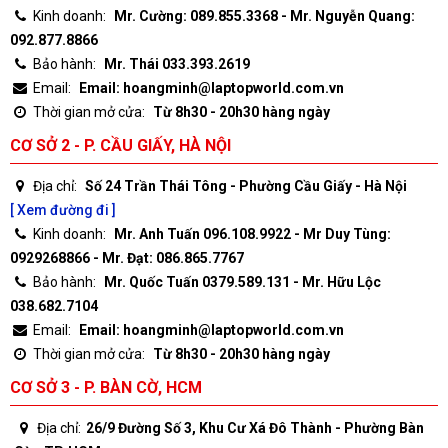
Kinh doanh:
Mr. Cường: 089.855.3368 - Mr. Nguyễn Quang:
092.877.8866
Bảo hành:
Mr. Thái 033.393.2619
Email:
Email: hoangminh@laptopworld.com.vn
Thời gian mở cửa:
Từ 8h30 - 20h30 hàng ngày
CƠ SỞ 2 - P. CẦU GIẤY, HÀ NỘI
Địa chỉ:
Số 24 Trần Thái Tông - Phường Cầu Giấy - Hà Nội
[ Xem đường đi ]
Kinh doanh:
Mr. Anh Tuấn 096.108.9922 - Mr Duy Tùng:
0929268866 - Mr. Đạt: 086.865.7767
Bảo hành:
Mr. Quốc Tuấn 0379.589.131 - Mr. Hữu Lộc
038.682.7104
Email:
Email: hoangminh@laptopworld.com.vn
Thời gian mở cửa:
Từ 8h30 - 20h30 hàng ngày
CƠ SỞ 3 - P. BÀN CỜ, HCM
Địa chỉ:
26/9 Đường Số 3, Khu Cư Xá Đô Thành - Phường Bàn