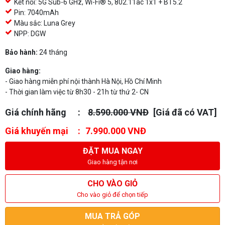
Kết nối: 5G Sub-6 GHz, Wi-Fi® 5, 802.11ac 1x1 + BT5.2
Pin: 7040mAh
Màu sắc: Luna Grey
NPP: DGW
Bảo hành:
24 tháng
Giao hàng:
- Giao hàng miễn phí nội thành Hà Nội, Hồ Chí Minh
- Thời gian làm việc từ 8h30 - 21h từ thứ 2- CN
Giá chính hãng
8.590.000 VNĐ
[Giá đã có VAT]
Giá khuyến mại
7.990.000 VNĐ
ĐẶT MUA NGAY
Giao hàng tận nơi
CHO VÀO GIỎ
Cho vào giỏ để chọn tiếp
MUA TRẢ GÓP