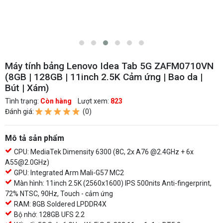
Máy tính bảng Lenovo Idea Tab 5G ZAFM0710VN
(8GB | 128GB | 11inch 2.5K Cảm ứng | Bao da |
Bút | Xám)
Tình trạng:
Còn hàng
Lượt xem:
823
Đánh giá:
(0)
Mô tả sản phẩm
CPU: MediaTek Dimensity 6300 (8C, 2x A76 @2.4GHz + 6x
A55@2.0GHz)
GPU: Integrated Arm Mali-G57 MC2
Màn hình: 11inch 2.5K (2560x1600) IPS 500nits Anti-fingerprint,
72% NTSC, 90Hz, Touch - cảm ứng
RAM: 8GB Soldered LPDDR4X
Bộ nhớ: 128GB UFS 2.2