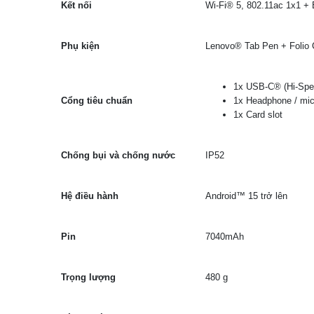
Kết nối
Wi-Fi® 5, 802.11ac 1x1 +
Phụ kiện
Lenovo® Tab Pen + Folio
1x USB-C® (Hi-Spee
Cổng tiêu chuẩn
1x Headphone / mi
1x Card slot
Chống bụi và chống nước
IP52
Hệ điều hành
Android™ 15 trở lên
Pin
7040mAh
Trọng lượng
480 g