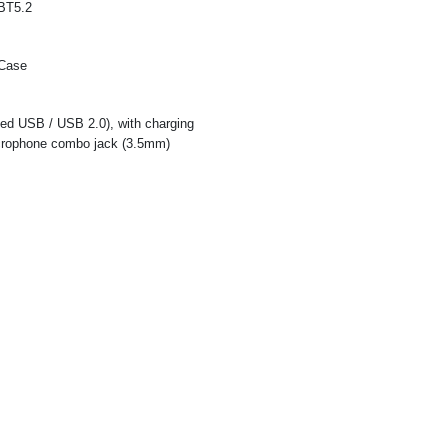
 BT5.2
 Case
d USB / USB 2.0), with charging
crophone combo jack (3.5mm)