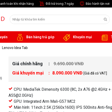
anh toán khi nhận hàng
Đổi trả trong 7 ngày
Bảo hành tận nơi
tuyến
Bán hàng trả góp
Khuyến mại
T
Lenovo Idea Tab
Giá chính hãng
9.690.000 VNĐ
Giá khuyến mại
8.090.000 VNĐ
[Giá đã có VAT]
0)
CPU: MediaTek Dimensity 6300 (8C, 2x A76 @2.4GHz +
A55@2.0GHz)
GPU: Integrated Arm Mali-G57 MC2
Màn hình: 11inch 2.5K (2560x1600) IPS 500nits Anti-finge