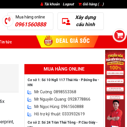
Tài khoản
/
Logout
Giỏ hàng (
...
)
Xây dựng
Mua hàng online
0961560888
cấu hình
in tức
MUA HÀNG ONLINE
Cơ sở 1: Số 10 Ngõ 117 Thái Hà - P.Đống Đa -
HN
Mr Cường: 0898553368
Mr Nguyễn Quang: 0928778866
 6x
Mr Ngọc Hùng: 0961560888
Hỗ trợ kỹ thuật: 0333932619
rprint,
Cơ sở 2: Số 24 Trần Thái Tông - P.Cầu Giấy -