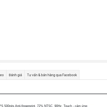
deo
Đánh giá
Tư vấn & bán hàng qua Facebook
PS 500nits Anti-fingerprint, 72% NTSC, 90Hz, Touch - cảm ứng