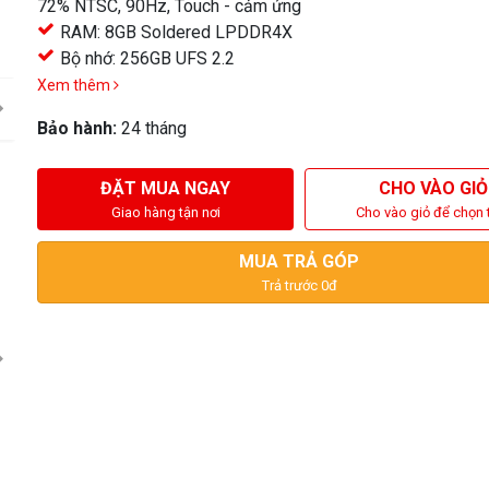
72% NTSC, 90Hz, Touch - cảm ứng
RAM: 8GB Soldered LPDDR4X
Bộ nhớ: 256GB UFS 2.2
Xem thêm
Bảo hành:
24 tháng
ĐẶT MUA NGAY
CHO VÀO GIỎ
Giao hàng tận nơi
Cho vào giỏ để chọn 
MUA TRẢ GÓP
Trả trước 0đ