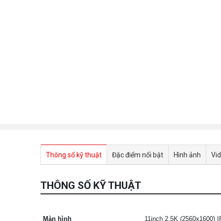
Thông số kỹ thuật
Đặc điểm nổi bật
Hình ảnh
Vi
THÔNG SỐ KỸ THUẬT
Màn hình
11inch 2.5K (2560x1600) I