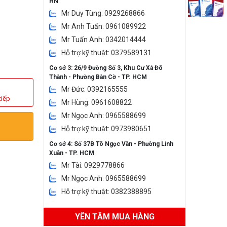
HN
Mr Duy Tùng: 0929268866
Mr Anh Tuấn: 0961089922
Mr Tuấn Anh: 0342014444
Hỗ trợ kỹ thuật: 0379589131
Cơ sở 3: 26/9 Đường Số 3, Khu Cư Xá Đô
Thành - Phường Bàn Cờ - TP. HCM
Mr Đức: 0392165555
tiếp
Mr Hùng: 0961608822
Mr Ngọc Anh: 0965588699
Hỗ trợ kỹ thuật: 0973980651
Cơ sở 4: Số 37B Tô Ngọc Vân - Phường Linh
Xuân - TP. HCM
Mr Tài: 0929778866
Mr Ngọc Anh: 0965588699
Hỗ trợ kỹ thuật: 0382388895
YÊN TÂM MUA HÀNG