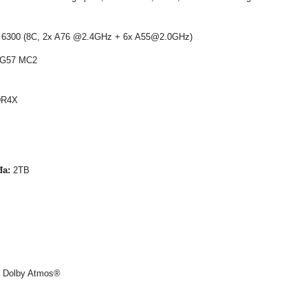
 6300 (8C, 2x A76 @2.4GHz + 6x A55@2.0GHz)
i-G57 MC2
DR4X
đa:
2TB
th Dolby Atmos®