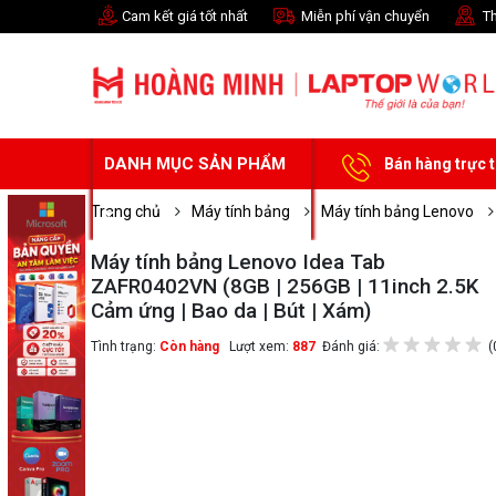
Cam kết giá tốt nhất
Miễn phí vận chuyển
Th
DANH MỤC SẢN PHẨM
Bán hàng trực 
Trang chủ
Máy tính bảng
Máy tính bảng Lenovo
Máy tính bảng Lenovo Idea Tab
ZAFR0402VN (8GB | 256GB | 11inch 2.5K
Cảm ứng | Bao da | Bút | Xám)
Tình trạng:
Còn hàng
Lượt xem:
887
Đánh giá:
(