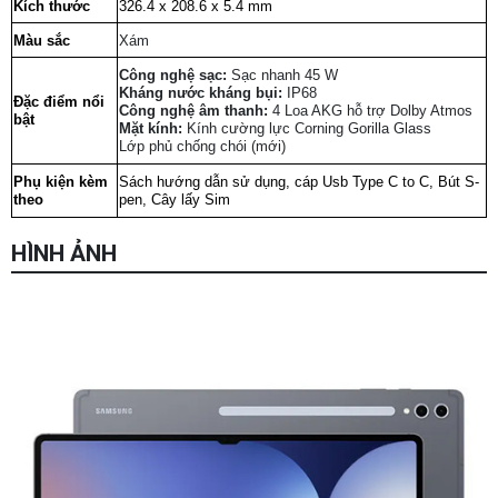
Kích thước
326.4 x 208.6 x 5.4 mm
Màu sắc
Xám
Công nghệ sạc:
Sạc nhanh 45 W
Kháng nước kháng bụi:
IP68
Đặc điểm nổi
Công nghệ âm thanh:
4 Loa AKG hỗ trợ Dolby Atmos
bật
Mặt kính:
Kính cường lực Corning Gorilla Glass
Lớp phủ chống chói (mới)
Phụ kiện kèm
Sách hướng dẫn sử dụng, cáp Usb Type C to C, Bút S-
theo
pen, Cây lấy Sim
HÌNH ẢNH