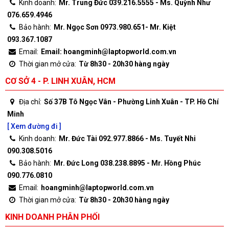
Kinh doanh:
Mr. Trung Đức 039.216.5555 - Ms. Quỳnh Như
076.659.4946
Bảo hành:
Mr. Ngọc Sơn 0973.980.651- Mr. Kiệt
093.367.1087
Email:
Email: hoangminh@laptopworld.com.vn
Thời gian mở cửa:
Từ 8h30 - 20h30 hàng ngày
CƠ SỞ 4 - P. LINH XUÂN, HCM
Địa chỉ:
Số 37B Tô Ngọc Vân - Phường Linh Xuân - TP. Hồ Chí
Minh
[ Xem đường đi ]
Kinh doanh:
Mr. Đức Tài 092.977.8866 - Ms. Tuyết Nhi
090.308.5016
Bảo hành:
Mr. Đức Long 038.238.8895 - Mr. Hồng Phúc
090.776.0810
Email:
hoangminh@laptopworld.com.vn
Thời gian mở cửa:
Từ 8h30 - 20h30 hàng ngày
KINH DOANH PHÂN PHỐI