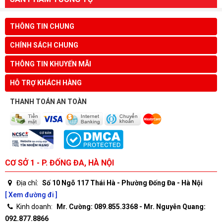
THÔNG TIN CHUNG
CHÍNH SÁCH CHUNG
THÔNG TIN KHUYẾN MÃI
HỖ TRỢ KHÁCH HÀNG
THANH TOÁN AN TOÀN
CƠ SỞ 1 - P. ĐỐNG ĐA, HÀ NỘI
Địa chỉ:
Số 10 Ngõ 117 Thái Hà - Phường Đống Đa - Hà Nội
[ Xem đường đi ]
Kinh doanh:
Mr. Cường: 089.855.3368 - Mr. Nguyễn Quang:
092.877.8866