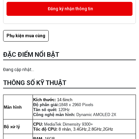
Phụ kiện mua cùng
ĐẶC ĐIỂM NỔI BẬT
Đang cập nhật...
THÔNG SỐ KỸ THUẬT
Kích thước:
14.6inch
Độ phân giải:
1848 x 2960 Pixels
Màn hình
Tần số quét:
120Hz
Công nghệ màn hình:
Dynamic AMOLED 2X
CPU:
MediaTek Dimensity 9300+
Bộ xử lý
Tốc độ CPU:
8 nhân, 3.4GHz,2.8GHz,2GHz
RAM
: 16GB