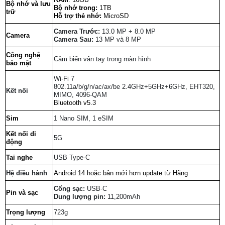
Bộ nhớ và lưu
Bộ nhớ trong:
1TB
trữ
Hỗ trợ thẻ nhớ:
MicroSD
Camera Trước:
13.0 MP + 8.0 MP
Camera
Camera Sau:
13 MP và 8 MP
Công nghệ
Cảm biến vân tay trong màn hình
bảo mật
Wi-Fi 7
802.11a/b/g/n/ac/ax/be 2.4GHz+5GHz+6GHz, EHT320,
Kết nối
MIMO, 4096-QAM
Bluetooth v5.3
Sim
1 Nano SIM, 1 eSIM
Kết nối di
5G
động
Tai nghe
USB Type-C
Hệ điều hành
Android 14 hoặc bản mới hơn update từ Hãng
Cổng sạc:
USB-C
Pin và sạc
Dung lượng pin:
11,200mAh
Trọng lượng
723g