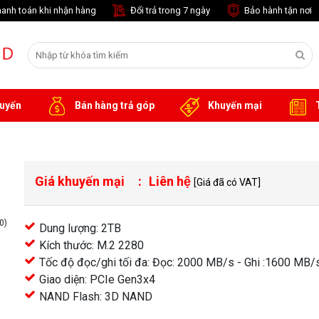
anh toán khi nhận hàng
Đổi trả trong 7 ngày
Bảo hành tận nơi
tuyến
Bán hàng trả góp
Khuyến mại
T
Giá khuyến mại
Liên hệ
[Giá đã có VAT]
0)
Dung lượng: 2TB
Kích thước: M.2 2280
Tốc độ đọc/ghi tối đa: Đọc: 2000 MB/s - Ghi :1600 MB/
Giao diện: PCIe Gen3x4
NAND Flash: 3D NAND