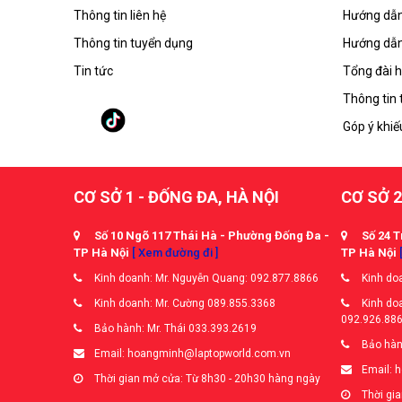
Thông tin liên hệ
Hướng dẫn
Thông tin tuyển dụng
Hướng dẫn
Tin tức
Tổng đài h
Thông tin 
Góp ý khiế
CƠ SỞ 1 - ĐỐNG ĐA, HÀ NỘI
CƠ SỞ 2
Số 10 Ngõ 117 Thái Hà - Phường Đống Đa -
Số 24 T
TP Hà Nội
[ Xem đường đi ]
TP Hà Nội
Kinh doanh: Mr. Nguyễn Quang: 092.877.8866
Kinh doa
Kinh doanh: Mr. Cường 089.855.3368
Kinh doa
092.926.88
Bảo hành: Mr. Thái 033.393.2619
Bảo hàn
Email: hoangminh@laptopworld.com.vn
Email: 
Thời gian mở cửa: Từ 8h30 - 20h30 hàng ngày
Thời gia