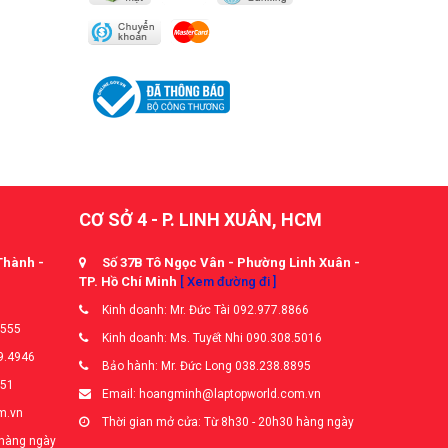
CƠ SỞ 4 - P. LINH XUÂN, HCM
Thành -
Số 37B Tô Ngọc Vân - Phường Linh Xuân -
TP. Hồ Chí Minh
[ Xem đường đi ]
Kinh doanh: Mr. Đức Tài 092.977.8866
5555
Kinh doanh: Ms. Tuyết Nhi 090.308.5016
9.4946
Bảo hành: Mr. Đức Long 038.238.8895
651
Email: hoangminh@laptopworld.com.vn
m.vn
Thời gian mở cửa: Từ 8h30 - 20h30 hàng ngày
 hàng ngày