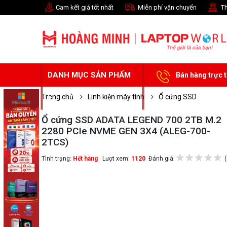
Cam kết giá tốt nhất
Miễn phí vận chuyển
Th
DANH MỤC SẢN PHẨM
Bán hàng trực 
Trang chủ
Linh kiện máy tính
Ổ cứng SSD
Ổ cứng SSD ADATA LEGEND 700 2TB M.2
2280 PCIe NVME GEN 3X4 (ALEG-700-
2TCS)
Tình trạng:
Hết hàng
Lượt xem:
1120
Đánh giá:
(