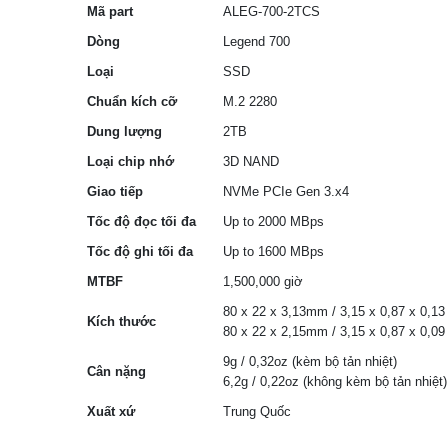
Mã part
ALEG-700-2TCS
Dòng
Legend 700
Loại
SSD
Chuẩn kích cỡ
M.2 2280
Dung lượng
2TB
Loại chip nhớ
3D NAND
Giao tiếp
NVMe PCIe Gen 3.x4
Tốc độ đọc tối đa
Up to 2000 MBps
Tốc độ ghi tối đa
Up to 1600 MBps
MTBF
1,500,000 giờ
80 x 22 x 3,13mm / 3,15 x 0,87 x 0,13 
Kích thước
80 x 22 x 2,15mm / 3,15 x 0,87 x 0,09
9g / 0,32oz (kèm bộ tản nhiệt)
Cân nặng
6,2g / 0,22oz (không kèm bộ tản nhiệt)
Xuất xứ
Trung Quốc