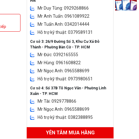
HN
Mr Duy Tùng: 0929268866
Mr Anh Tuấn: 0961089922
Mr Tuấn Anh: 0342014444
tiếp
Hỗ trợ kỹ thuật: 0379589131
Cơ sở 3: 26/9 Đường Số 3, Khu Cư Xá Đô
Thành - Phường Bàn Cờ - TP. HCM
Mr Đức: 0392165555
Mr Hùng: 0961608822
Mr Ngọc Anh: 0965588699
Hỗ trợ kỹ thuật: 0973980651
Cơ sở 4: Số 37B Tô Ngọc Vân - Phường Linh
Xuân - TP. HCM
Mr Tài: 0929778866
Mr Ngọc Anh: 0965588699
Hỗ trợ kỹ thuật: 0382388895
YÊN TÂM MUA HÀNG