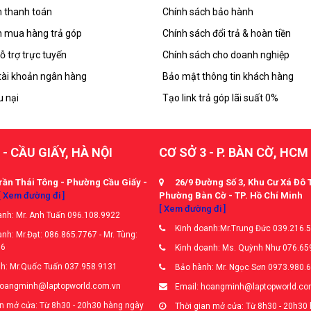
 thanh toán
Chính sách bảo hành
 mua hàng trả góp
Chính sách đổi trả & hoàn tiền
ỗ trợ trực tuyến
Chính sách cho doanh nghiệp
tài khoản ngân hàng
Bảo mật thông tin khách hàng
u nại
Tạo link trả góp lãi suất 0%
 - CẦU GIẤY, HÀ NỘI
CƠ SỞ 3 - P. BÀN CỜ, HCM
rần Thái Tông - Phường Cầu Giấy -
26/9 Đường Số 3, Khu Cư Xá Đô 
[ Xem đường đi ]
Phường Bàn Cờ - TP. Hồ Chí Minh
[ Xem đường đi ]
nh: Mr. Anh Tuấn 096.108.9922
Kinh doanh:Mr.Trung Đức 039.216.
nh: Mr.Đạt: 086.865.7767 - Mr. Tùng:
66
Kinh doanh: Ms. Quỳnh Như 076.65
h: Mr.Quốc Tuấn 037.958.9131
Bảo hành: Mr. Ngọc Sơn 0973.980.
hoangminh@laptopworld.com.vn
Email: hoangminh@laptopworld.co
n mở cửa: Từ 8h30 - 20h30 hàng ngày
Thời gian mở cửa: Từ 8h30 - 20h30