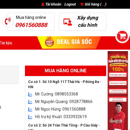
Tài khoản
/
Logout
Giỏ hàng (
...
)
Xây dựng
Mua hàng online
0961560888
cấu hình
in tức
MUA HÀNG ONLINE
Cơ sở 1: Số 10 Ngõ 117 Thái Hà - P.Đống Đa -
HN
Mr Cường: 0898553368
Mr Nguyễn Quang: 0928778866
s
Mr Ngọc Hùng: 0961560888
Hỗ trợ kỹ thuật: 0333932619
Cơ sở 2: Số 24 Trần Thái Tông - P.Cầu Giấy -