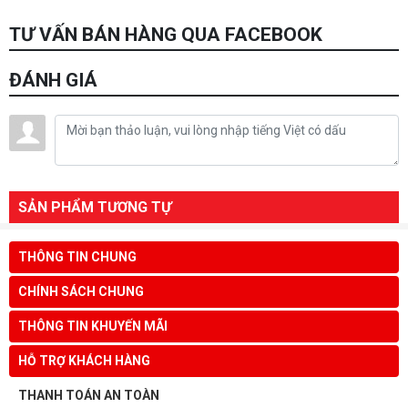
TƯ VẤN BÁN HÀNG QUA FACEBOOK
ĐÁNH GIÁ
SẢN PHẨM TƯƠNG TỰ
THÔNG TIN CHUNG
CHÍNH SÁCH CHUNG
THÔNG TIN KHUYẾN MÃI
HỖ TRỢ KHÁCH HÀNG
THANH TOÁN AN TOÀN