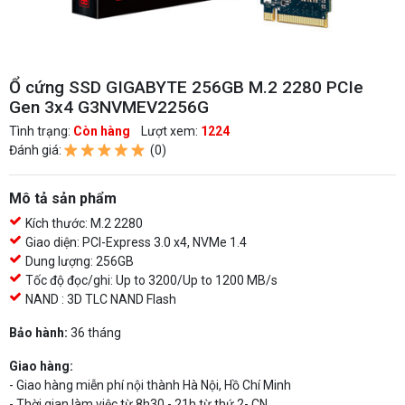
Ổ cứng SSD GIGABYTE 256GB M.2 2280 PCIe
Gen 3x4 G3NVMEV2256G
Tình trạng:
Còn hàng
Lượt xem:
1224
Đánh giá:
(0)
Mô tả sản phẩm
Kích thước: M.2 2280
Giao diện: PCI-Express 3.0 x4, NVMe 1.4
Dung lượng: 256GB
Tốc độ đọc/ghi: Up to 3200/Up to 1200 MB/s
NAND : 3D TLC NAND Flash
Bảo hành:
36 tháng
Giao hàng:
- Giao hàng miễn phí nội thành Hà Nội, Hồ Chí Minh
- Thời gian làm việc từ 8h30 - 21h từ thứ 2- CN