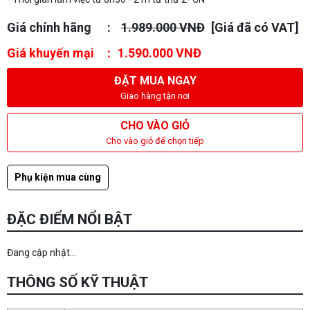
Giá chính hãng
1.989.000 VNĐ
[Giá đã có VAT]
Giá khuyến mại
1.590.000 VNĐ
ĐẶT MUA NGAY
Giao hàng tận nơi
CHO VÀO GIỎ
Cho vào giỏ để chọn tiếp
Phụ kiện mua cùng
ĐẶC ĐIỂM NỔI BẬT
Đang cập nhật...
THÔNG SỐ KỸ THUẬT