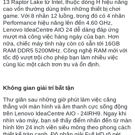
13 Raptor Lake từ Intel, thuộc dòng H hiệu năng
cao vốn thường dùng trên những thiết bị chơi
game. Với 8 nhân 12 luồng, trong đó có 4 nhân
Performance hiệu năng lên đến 4.60 GHz,
Lenovo IdeaCentre AIO 24 dễ dàng đáp ứng
mượt mà công việc hàng ngày của bạn. Hơn
nữa, chiếc máy tính này còn có sẵn tới 16GB
RAM DDR5 5200MHz. Công nghệ RAM mới với
tốc độ vượt trội cho phép bạn làm nhiều việc
cùng lúc một cách trơn tru và ổn định.
Không gian giải trí bất tận
Thư giãn sau những giờ phút làm việc căng
thẳng với màn hình và âm thanh cực sống động
trên Lenovo IdeaCentre AIO - 24IRH9. Ngay khi
nhìn vào máy, bạn sẽ thấy điểm nhấn đến từ màn
hình lớn 24 inch viền siêu mỏng theo phong cách
thiết kế tràn cạnh. Độ phân giải Full HD rõ nét,