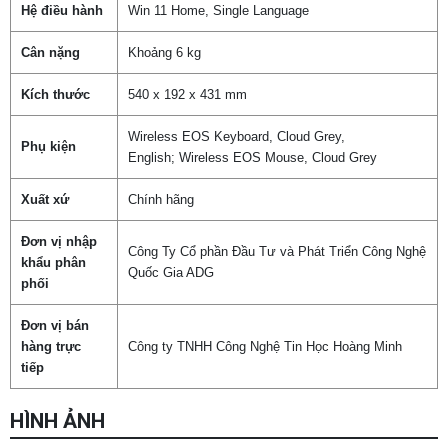
Hệ điều hành
Win 11 Home, Single Language
Cân nặng
Khoảng 6 kg
Kích thước
540 x 192 x 431 mm
Wireless EOS Keyboard, Cloud Grey,
Phụ kiện
English; Wireless EOS Mouse, Cloud Grey
Xuất xứ
Chính hãng
Đơn vị nhập
Công Ty Cổ phần Đầu Tư và Phát Triển Công Nghệ
khẩu phân
Quốc Gia ADG
phối
Đơn vị bán
hàng trực
Công ty TNHH Công Nghệ Tin Học Hoàng Minh
tiếp
HÌNH ẢNH