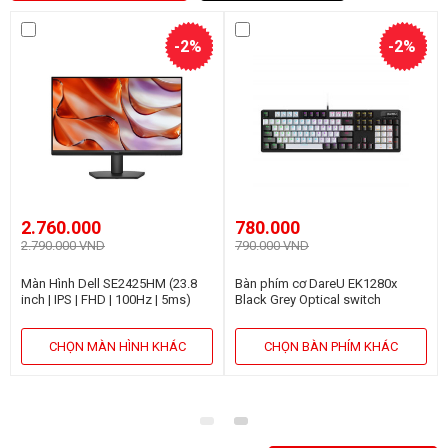
-2%
-2%
2.760.000
780.000
2.790.000 VND
790.000 VND
Màn Hình Dell SE2425HM (23.8
Bàn phím cơ DareU EK1280x
inch | IPS | FHD | 100Hz | 5ms)
Black Grey Optical switch
CHỌN MÀN HÌNH KHÁC
CHỌN BÀN PHÍM KHÁC