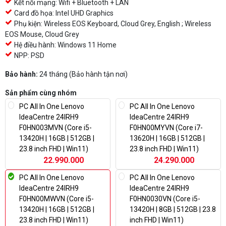
Kết nối mạng: Wifi + Bluetooth + LAN
Card đồ họa: Intel UHD Graphics
Phụ kiện: Wireless EOS Keyboard, Cloud Grey, English ; Wireless
EOS Mouse, Cloud Grey
Hệ điều hành: Windows 11 Home
NPP: PSD
Bảo hành:
24 tháng (Bảo hành tận nơi)
Sản phẩm cùng nhóm
PC All In One Lenovo
PC All In One Lenovo
IdeaCentre 24IRH9
IdeaCentre 24IRH9
F0HN003MVN (Core i5-
F0HN00MYVN (Core i7-
13420H | 16GB | 512GB |
13620H | 16GB | 512GB |
23.8 inch FHD | Win11)
23.8 inch FHD | Win11)
22.990.000
24.290.000
PC All In One Lenovo
PC All In One Lenovo
IdeaCentre 24IRH9
IdeaCentre 24IRH9
F0HN00MWVN (Core i5-
F0HN0030VN (Core i5-
13420H | 16GB | 512GB |
13420H | 8GB | 512GB | 23.8
23.8 inch FHD | Win11)
inch FHD | Win11)