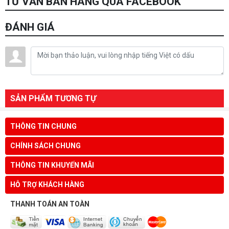
TƯ VẤN BÁN HÀNG QUA FACEBOOK
ĐÁNH GIÁ
SẢN PHẨM TƯƠNG TỰ
THÔNG TIN CHUNG
CHÍNH SÁCH CHUNG
THÔNG TIN KHUYẾN MÃI
HỖ TRỢ KHÁCH HÀNG
THANH TOÁN AN TOÀN