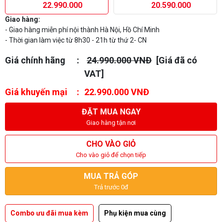
22.990.000
20.590.000
Giao hàng:
- Giao hàng miễn phí nội thành Hà Nội, Hồ Chí Minh
- Thời gian làm việc từ 8h30 - 21h từ thứ 2- CN
Giá chính hãng
24.990.000 VNĐ
[Giá đã có
VAT]
Giá khuyến mại
22.990.000 VNĐ
ĐẶT MUA NGAY
Giao hàng tận nơi
CHO VÀO GIỎ
Cho vào giỏ để chọn tiếp
MUA TRẢ GÓP
Trả trước 0đ
Combo ưu đãi mua kèm
Phụ kiện mua cùng