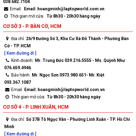
038.682.7104
Email:
Email: hoangminh@laptopworld.com.vn
Thời gian mở cửa:
Từ 8h30 - 20h30 hàng ngày
CƠ SỞ 3 - P. BÀN CỜ, HCM
Địa chỉ:
26/9 Đường Số 3, Khu Cư Xá Đô Thành - Phường Bàn
Cờ - TP. HCM
[ Xem đường đi ]
Kinh doanh:
Mr. Trung Đức 039.216.5555 - Ms. Quỳnh Như
076.659.4946
Bảo hành:
Mr. Ngọc Sơn 0973.980.651- Mr. Kiệt
093.367.1087
Email:
Email: hoangminh@laptopworld.com.vn
Thời gian mở cửa:
Từ 8h30 - 20h30 hàng ngày
CƠ SỞ 4 - P. LINH XUÂN, HCM
Địa chỉ:
Số 37B Tô Ngọc Vân - Phường Linh Xuân - TP. Hồ Chí
Minh
[ Xem đường đi ]