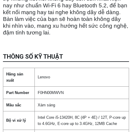
nay như chuẩn Wi-Fi 6 hay Bluetooth 5.2, để bạn
kết nối mạng hay tai nghe không dây dễ dàng.
Bàn làm việc của bạn sẽ hoàn toàn không dây
khi nhìn vào, mang xu hướng hết sức công nghệ,
đậm tính tương lai.
THÔNG SỐ KỸ THUẬT
Hãng sản
Lenovo
xuất
Part Number
F0HN00MWVN
Mầu sắc
Xám sáng
Intel Core i5-13420H, 8C (4P + 4E) / 12T, P-core up
Bộ vi xử lý
to 4.6GHz, E-core up to 3.4GHz, 12MB Cache