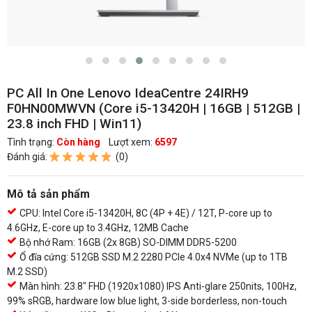
PC All In One Lenovo IdeaCentre 24IRH9
F0HN00MWVN (Core i5-13420H | 16GB | 512GB |
23.8 inch FHD | Win11)
Tình trạng:
Còn hàng
Lượt xem:
6597
Đánh giá:
(0)
Mô tả sản phẩm
CPU: Intel Core i5-13420H, 8C (4P + 4E) / 12T, P-core up to
4.6GHz, E-core up to 3.4GHz, 12MB Cache
Bộ nhớ Ram: 16GB (2x 8GB) SO-DIMM DDR5-5200
Ổ đĩa cứng: 512GB SSD M.2 2280 PCIe 4.0x4 NVMe (up to 1TB
M.2 SSD)
Màn hình: 23.8" FHD (1920x1080) IPS Anti-glare 250nits, 100Hz,
99% sRGB, hardware low blue light, 3-side borderless, non-touch