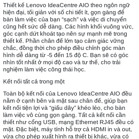
Thiết kế Lenovo IdeaCentre AIO theo ngôn ngữ
hiện đại, tối giản với số chi tiết ít, gọn gàng để
bàn làm việc của bạn “sạch” và việc di chuyển
cũng hết sức dễ dàng. Các hình khối vuông vức,
góc cạnh dứt khoát tạo nên sự mạnh mẽ trong
thiết kế. Phần chân đế lớn tạo cảm giác vững
chắc, đồng thời cho phép điều chỉnh góc màn
hình dễ dàng từ -5 đến 15 độ C. Bạn sẽ có góc
nhìn tốt nhất ở mọi độ cao và tư thế, cho trải
nghiệm làm việc công thái học.
Kết nối tất cả trong một
Toàn bộ kết nối của Lenovo IdeaCentre AIO đều
nằm ở cạnh bên và mặt sau chân đế, giúp bạn
kết nối tiện lợi và “giấu dây” khéo léo, cho bàn
làm việc vô cùng gọn gàng. Tất cả kết nối cần
thiết như cổng USB, mạng Ethernet RJ45 đều có
mặt. Đặc biệt, máy tính hỗ trợ cả HDMI in và out,
vừa cho phép xuất hình ra thiết bị khác, vừa có