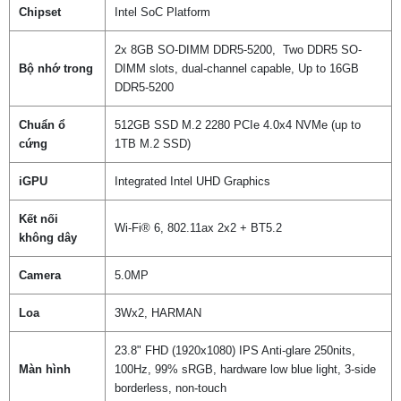
Chipset
Intel SoC Platform
2x 8GB SO-DIMM DDR5-5200, Two DDR5 SO-
Bộ nhớ trong
DIMM slots, dual-channel capable, Up to 16GB
DDR5-5200
Chuẩn ổ
512GB SSD M.2 2280 PCIe 4.0x4 NVMe (up to
cứng
1TB M.2 SSD)
iGPU
Integrated Intel UHD Graphics
Kết nối
Wi-Fi® 6, 802.11ax 2x2 + BT5.2
không dây
Camera
5.0MP
Loa
3Wx2, HARMAN
23.8" FHD (1920x1080) IPS Anti-glare 250nits,
Màn hình
100Hz, 99% sRGB, hardware low blue light, 3-side
borderless, non-touch