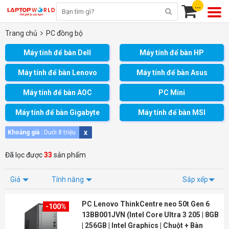
...
Trang chủ
PC đồng bộ
Máy tính để bàn Dell
Máy tính để bàn HP
Máy tính để bàn Lenovo
Máy tính để bàn Asus
Máy tính để bàn AOC
PC Mini
Máy tính để bàn Gigabyte
Máy tính để bàn MSI
x
Khoảng giá :
Dưới 8 triệu
Đã lọc được
33
sản phẩm
Giá
Tính năng
Sắp xếp
PC Lenovo ThinkCentre neo 50t Gen 6
-100%
13BB001JVN (Intel Core Ultra 3 205 | 8GB
| 256GB | Intel Graphics | Chuột + Bàn