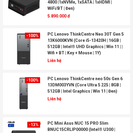
4800 |1xNVMe, 1xSATA | 1xHDMI |
WiFi/BT | Đen)
5.890.000 đ
PC Lenovo ThinkCentre Neo 30T Gen 5
-100%
13K6000KVN (Core i5-13420H | 16GB |
512GB | Intel® UHD Graphics | Win 11 | |
Wifi + BT | Key + Mouse | 1Y)
Liên hệ
PC Lenovo ThinkCentre neo 50s Gen 6
-100%
13DM003YVN (Core Ultra 5 225 | 8GB |
512GB | Intel Graphics | Win 11 | Đen)
Liên hệ
PC Mini Asus NUC 15 PRO Slim
-13%
BNUC15CRLIP00000 (Intel® U300 |