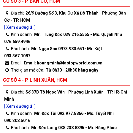
CƠ SỞ 3 - P. BÀN CỜ, HCM
Địa chỉ:
26/9 Đường Số 3, Khu Cư Xá Đô Thành - Phường Bàn
Cờ - TP. HCM
[ Xem đường đi ]
Kinh doanh:
Mr. Trung Đức 039.216.5555 - Ms. Quỳnh Như
076.659.4946
Bảo hành:
Mr. Ngọc Sơn 0973.980.651- Mr. Kiệt
093.367.1087
Email:
Email: hoangminh@laptopworld.com.vn
Thời gian mở cửa:
Từ 8h30 - 20h30 hàng ngày
CƠ SỞ 4 - P. LINH XUÂN, HCM
Địa chỉ:
Số 37B Tô Ngọc Vân - Phường Linh Xuân - TP. Hồ Chí
Minh
[ Xem đường đi ]
Kinh doanh:
Mr. Đức Tài 092.977.8866 - Ms. Tuyết Nhi
090.308.5016
Bảo hành:
Mr. Đức Long 038.238.8895 - Mr. Hồng Phúc