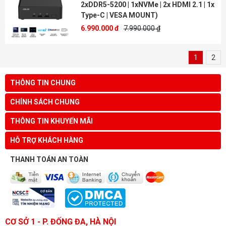
2xDDR5-5200 | 1xNVMe | 2x HDMI 2.1 | 1x
Type-C | VESA MOUNT)
6.990.000 đ
7.990.000 ₫
1
2
THÔNG TIN CHUNG
CHÍNH SÁCH CHUNG
THÔNG TIN KHUYẾN MÃI
HỖ TRỢ KHÁCH HÀNG
THANH TOÁN AN TOÀN
CƠ SỞ 1 - P. ĐỐNG ĐA, HÀ NỘI