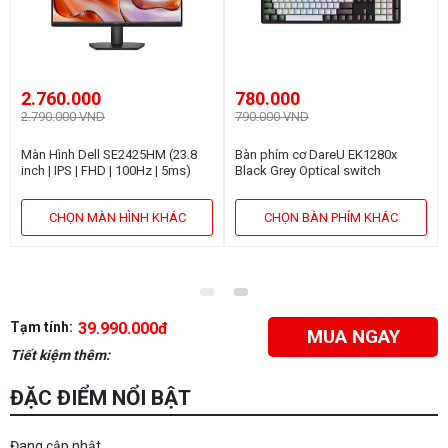
2.760.000
780.000
2.790.000 VND
790.000 VND
Màn Hình Dell SE2425HM (23.8
Bàn phím cơ DareU EK1280x
inch | IPS | FHD | 100Hz | 5ms)
Black Grey Optical switch
CHỌN MÀN HÌNH KHÁC
CHỌN BÀN PHÍM KHÁC
Tạm tính:
39.990.000đ
MUA NGAY
Tiết kiệm thêm:
ĐẶC ĐIỂM NỔI BẬT
Đang cập nhật...