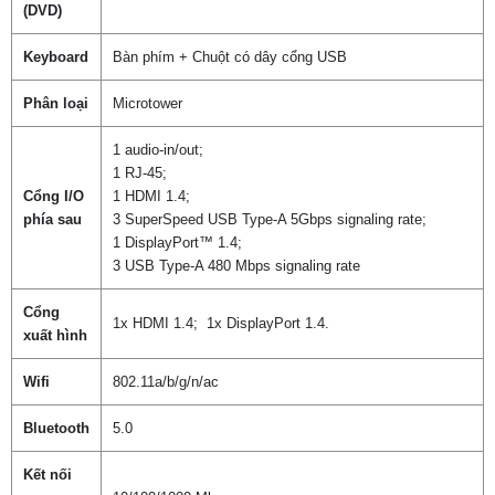
(DVD)
Keyboard
Bàn phím + Chuột có dây cổng USB
Phân loại
Microtower
1 audio-in/out;
1 RJ-45;
Cổng I/O
1 HDMI 1.4;
phía sau
3 SuperSpeed USB Type-A 5Gbps signaling rate;
1 DisplayPort™ 1.4;
3 USB Type-A 480 Mbps signaling rate
Cổng
1x HDMI 1.4; 1x DisplayPort 1.4.
xuất hình
Wifi
802.11a/b/g/n/ac
Bluetooth
5.0
Kết nối