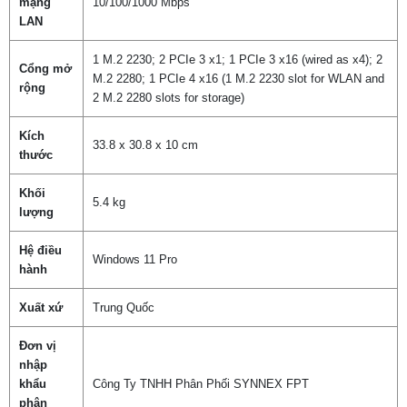
mạng
10/100/1000 Mbps
LAN
1 M.2 2230; 2 PCIe 3 x1; 1 PCIe 3 x16 (wired as x4); 2
Cổng mở
M.2 2280; 1 PCIe 4 x16 (1 M.2 2230 slot for WLAN and
rộng
2 M.2 2280 slots for storage)
Kích
33.8 x 30.8 x 10 cm
thước
Chọn mua sản phẩm khác
Khối
5.4 kg
lượng
Hệ điều
Windows 11 Pro
hành
Xuất xứ
Trung Quốc
Đơn vị
nhập
khẩu
Công Ty TNHH Phân Phối SYNNEX FPT
phân