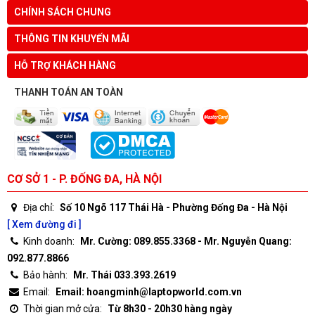
CHÍNH SÁCH CHUNG
THÔNG TIN KHUYẾN MÃI
HỖ TRỢ KHÁCH HÀNG
THANH TOÁN AN TOÀN
CƠ SỞ 1 - P. ĐỐNG ĐA, HÀ NỘI
Địa chỉ:
Số 10 Ngõ 117 Thái Hà - Phường Đống Đa - Hà Nội
[ Xem đường đi ]
Kinh doanh:
Mr. Cường: 089.855.3368 - Mr. Nguyễn Quang:
092.877.8866
Bảo hành:
Mr. Thái 033.393.2619
Email:
Email: hoangminh@laptopworld.com.vn
Thời gian mở cửa:
Từ 8h30 - 20h30 hàng ngày