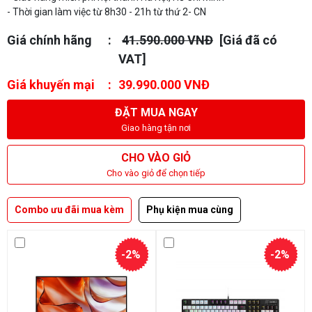
- Thời gian làm việc từ 8h30 - 21h từ thứ 2- CN
Giá chính hãng
41.590.000 VNĐ
[Giá đã có
VAT]
Giá khuyến mại
39.990.000 VNĐ
ĐẶT MUA NGAY
Giao hàng tận nơi
CHO VÀO GIỎ
Cho vào giỏ để chọn tiếp
Combo ưu đãi mua kèm
Phụ kiện mua cùng
-2%
-2%