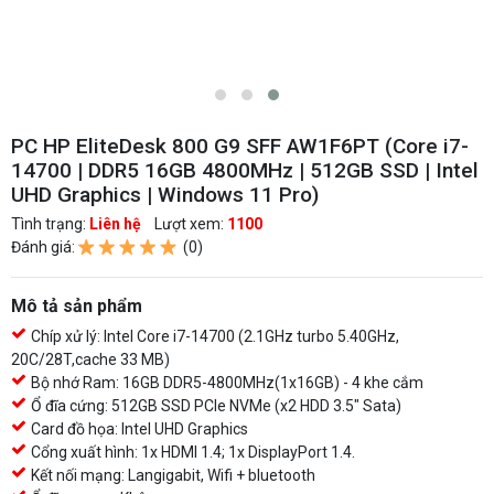
PC HP EliteDesk 800 G9 SFF AW1F6PT (Core i7-
14700 | DDR5 16GB 4800MHz | 512GB SSD | Intel
UHD Graphics | Windows 11 Pro)
Tình trạng:
Liên hệ
Lượt xem:
1100
Đánh giá:
(0)
Mô tả sản phẩm
Chíp xử lý: Intel Core i7-14700 (2.1GHz turbo 5.40GHz,
20C/28T,cache 33 MB)
Bộ nhớ Ram: 16GB DDR5-4800MHz(1x16GB) - 4 khe cắm
Ổ đĩa cứng: 512GB SSD PCIe NVMe (x2 HDD 3.5" Sata)
Card đồ họa: Intel UHD Graphics
Cổng xuất hình: 1x HDMI 1.4; 1x DisplayPort 1.4.
Kết nối mạng: Langigabit, Wifi + bluetooth