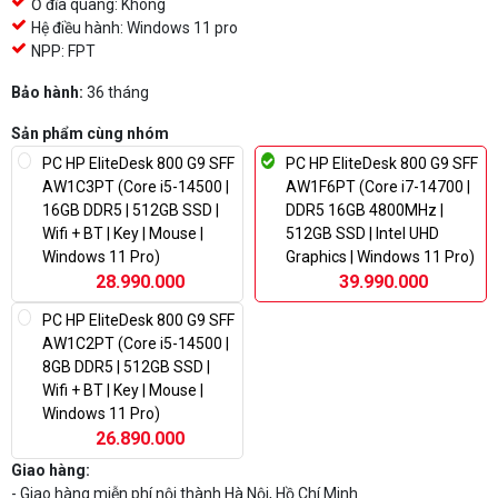
Ổ đĩa quang: Không
Hệ điều hành: Windows 11 pro
NPP: FPT
Bảo hành:
36 tháng
Sản phẩm cùng nhóm
PC HP EliteDesk 800 G9 SFF
PC HP EliteDesk 800 G9 SFF
AW1C3PT (Core i5-14500 |
AW1F6PT (Core i7-14700 |
16GB DDR5 | 512GB SSD |
DDR5 16GB 4800MHz |
Wifi + BT | Key | Mouse |
512GB SSD | Intel UHD
Windows 11 Pro)
Graphics | Windows 11 Pro)
28.990.000
39.990.000
PC HP EliteDesk 800 G9 SFF
AW1C2PT (Core i5-14500 |
8GB DDR5 | 512GB SSD |
Wifi + BT | Key | Mouse |
Windows 11 Pro)
26.890.000
Giao hàng:
- Giao hàng miễn phí nội thành Hà Nội, Hồ Chí Minh