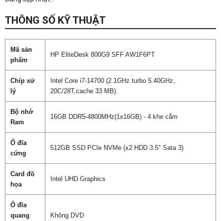
THÔNG SỐ KỸ THUẬT
Mã sản
HP EliteDesk 800G9 SFF AW1F6PT
phẩm
Chíp xử
Intel Core i7-14700 (2.1GHz turbo 5.40GHz,
lý
20C/28T,cache 33 MB)
Bộ nhớ
16GB DDR5-4800MHz(1x16GB) - 4 khe cắm
Ram
Ổ đĩa
512GB SSD PCIe NVMe (x2 HDD 3.5" Sata 3)
cứng
Card đồ
Intel UHD Graphics
họa
Ổ đĩa
quang
Không DVD