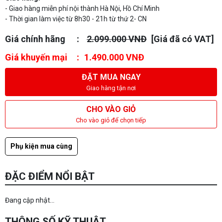
- Giao hàng miễn phí nội thành Hà Nội, Hồ Chí Minh
- Thời gian làm việc từ 8h30 - 21h từ thứ 2- CN
Giá chính hãng
2.099.000 VNĐ
[Giá đã có VAT]
Giá khuyến mại
1.490.000 VNĐ
ĐẶT MUA NGAY
Giao hàng tận nơi
CHO VÀO GIỎ
Cho vào giỏ để chọn tiếp
Phụ kiện mua cùng
ĐẶC ĐIỂM NỔI BẬT
Đang cập nhật...
THÔNG SỐ KỸ THUẬT