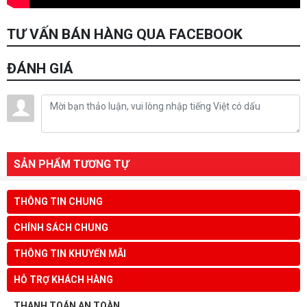
TƯ VẤN BÁN HÀNG QUA FACEBOOK
ĐÁNH GIÁ
SẢN PHẨM TƯƠNG TỰ
THÔNG TIN CHUNG
CHÍNH SÁCH CHUNG
THÔNG TIN KHUYẾN MÃI
HỖ TRỢ KHÁCH HÀNG
THANH TOÁN AN TOÀN