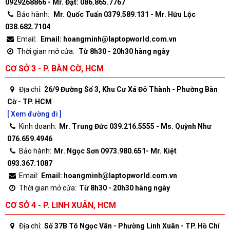
0929268866 - Mr. Đạt: 086.865.7767
Bảo hành:
Mr. Quốc Tuấn 0379.589.131 - Mr. Hữu Lộc
038.682.7104
Email:
Email: hoangminh@laptopworld.com.vn
Thời gian mở cửa:
Từ 8h30 - 20h30 hàng ngày
CƠ SỞ 3 - P. BÀN CỜ, HCM
Địa chỉ:
26/9 Đường Số 3, Khu Cư Xá Đô Thành - Phường Bàn
Cờ - TP. HCM
[ Xem đường đi ]
Kinh doanh:
Mr. Trung Đức 039.216.5555 - Ms. Quỳnh Như
076.659.4946
Bảo hành:
Mr. Ngọc Sơn 0973.980.651- Mr. Kiệt
093.367.1087
Email:
Email: hoangminh@laptopworld.com.vn
Thời gian mở cửa:
Từ 8h30 - 20h30 hàng ngày
CƠ SỞ 4 - P. LINH XUÂN, HCM
Địa chỉ:
Số 37B Tô Ngọc Vân - Phường Linh Xuân - TP. Hồ Chí