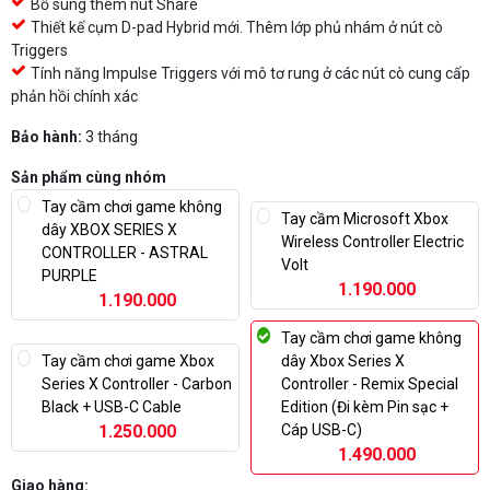
Bổ sung thêm nút Share
Thiết kế cụm D-pad Hybrid mới. Thêm lớp phủ nhám ở nút cò
Triggers
Tính năng Impulse Triggers với mô tơ rung ở các nút cò cung cấp
phản hồi chính xác
Bảo hành:
3 tháng
Sản phẩm cùng nhóm
Tay cầm chơi game không
Tay cầm Microsoft Xbox
dây XBOX SERIES X
Wireless Controller Electric
CONTROLLER - ASTRAL
Volt
PURPLE
1.190.000
1.190.000
Tay cầm chơi game không
Tay cầm chơi game Xbox
dây Xbox Series X
Series X Controller - Carbon
Controller - Remix Special
Black + USB-C Cable
Edition (Đi kèm Pin sạc +
1.250.000
Cáp USB-C)
1.490.000
Giao hàng: