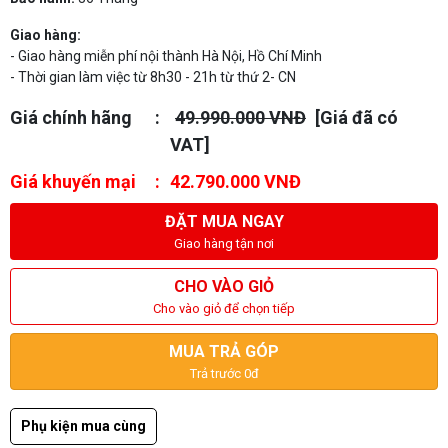
Giao hàng:
- Giao hàng miễn phí nội thành Hà Nội, Hồ Chí Minh
- Thời gian làm việc từ 8h30 - 21h từ thứ 2- CN
Giá chính hãng
49.990.000 VNĐ
[Giá đã có
VAT]
Giá khuyến mại
42.790.000 VNĐ
ĐẶT MUA NGAY
Giao hàng tận nơi
CHO VÀO GIỎ
Cho vào giỏ để chọn tiếp
MUA TRẢ GÓP
Trả trước 0đ
Phụ kiện mua cùng