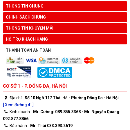
THÔNG TIN CHUNG
CHÍNH SÁCH CHUNG
THÔNG TIN KHUYẾN MÃI
HỖ TRỢ KHÁCH HÀNG
THANH TOÁN AN TOÀN
CƠ SỞ 1 - P. ĐỐNG ĐA, HÀ NỘI
Địa chỉ:
Số 10 Ngõ 117 Thái Hà - Phường Đống Đa - Hà Nội
[ Xem đường đi ]
Kinh doanh:
Mr. Cường: 089.855.3368 - Mr. Nguyễn Quang:
092.877.8866
Bảo hành:
Mr. Thái 033.393.2619