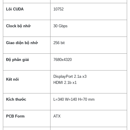
Lõi CUDA
10752
Clock bộ nhớ
30 Gbps
Giao diện bộ nhớ
256 bit
Độ phân giải
7680x4320
DisplayPort 2.1a x3
Kết nối
HDMI 2.1b x1
Kích thước
L=340 W=140 H=70 mm
PCB Form
ATX