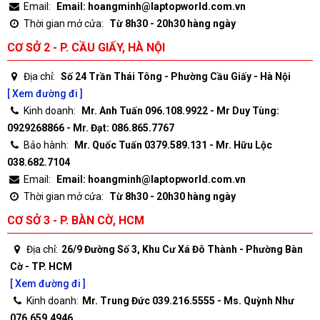
Email:
Email: hoangminh@laptopworld.com.vn
Thời gian mở cửa:
Từ 8h30 - 20h30 hàng ngày
CƠ SỞ 2 - P. CẦU GIẤY, HÀ NỘI
Địa chỉ:
Số 24 Trần Thái Tông - Phường Cầu Giấy - Hà Nội
[ Xem đường đi ]
Kinh doanh:
Mr. Anh Tuấn 096.108.9922 - Mr Duy Tùng:
0929268866 - Mr. Đạt: 086.865.7767
Bảo hành:
Mr. Quốc Tuấn 0379.589.131 - Mr. Hữu Lộc
038.682.7104
Email:
Email: hoangminh@laptopworld.com.vn
Thời gian mở cửa:
Từ 8h30 - 20h30 hàng ngày
CƠ SỞ 3 - P. BÀN CỜ, HCM
Địa chỉ:
26/9 Đường Số 3, Khu Cư Xá Đô Thành - Phường Bàn
Cờ - TP. HCM
[ Xem đường đi ]
Kinh doanh:
Mr. Trung Đức 039.216.5555 - Ms. Quỳnh Như
076.659.4946