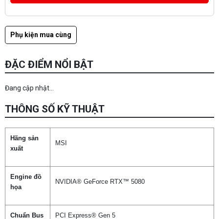
Phụ kiện mua cùng
ĐẶC ĐIỂM NỔI BẬT
Đang cập nhật...
THÔNG SỐ KỸ THUẬT
Hãng sản
MSI
xuất
Engine đồ
NVIDIA® GeForce RTX™ 5080
họa
Chuẩn Bus
PCI Express® Gen 5