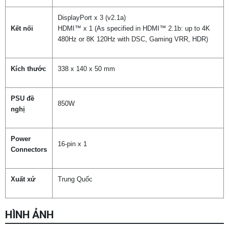
DisplayPort x 3 (v2.1a)
Kết nối
HDMI™ x 1 (As specified in HDMI™ 2.1b: up to 4K
480Hz or 8K 120Hz with DSC, Gaming VRR, HDR)
Kích thước
338 x 140 x 50 mm
PSU đề
850W
nghị
Power
16-pin x 1
Connectors
Xuất xứ
Trung Quốc
HÌNH ẢNH