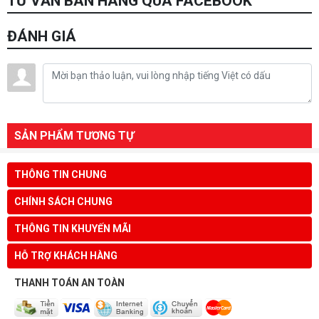
TƯ VẤN BÁN HÀNG QUA FACEBOOK
ĐÁNH GIÁ
SẢN PHẨM TƯƠNG TỰ
THÔNG TIN CHUNG
CHÍNH SÁCH CHUNG
THÔNG TIN KHUYẾN MÃI
HỖ TRỢ KHÁCH HÀNG
THANH TOÁN AN TOÀN