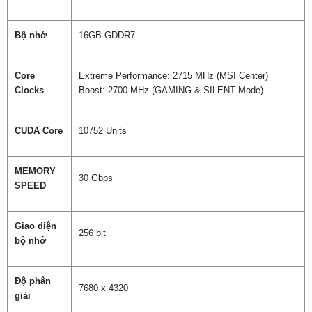
Bộ nhớ
16GB GDDR7
Core
Extreme Performance: 2715 MHz (MSI Center)
Clocks
Boost: 2700 MHz (GAMING & SILENT Mode)
CUDA Core
10752 Units
MEMORY
30 Gbps
SPEED
Giao diện
256 bit
bộ nhớ
Độ phân
7680 x 4320
giải