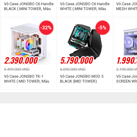
Vỏ Case JONSBO C6 Handle
Vỏ Case JONSBO C6 Handle
Vỏ Case J
BLACK ( MINI TOWER, Màu
WHITE ( MINI TOWER, Màu
MESH WHIT
Đen)
Trắng)
| Màu Trắng
-32%
-5%
2.390.000
5.790.000
1.990
3.499.000 VND
6.090.000 VND
3.190.000 
Vỏ Case JONSBO TK-1
Vỏ Case JONSBO MOD 5
Vỏ Case Jo
WHITE ( MID TOWER, Màu
BLACK (MID TOWER)
SCREEN Wh
Trắng, Kính cong)