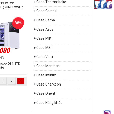
Case Thermaltake
ONSBO D31
E ( MINI TOWER
Case Corsair
)
Case Sama
-38%
Case Asus
Case MIK
.000
Case MSI
Case Vitra
VND
nsbo D31 STD
Case Montech
ite
Case Infinity
1
2
3
Case Sharkoon
Case Orient
Case Hãng khác