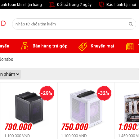
anh toán khi nhận hàng
Đổi trả trong 7 ngày
Bảo hành tận nơi
tuyến
Bán hàng trả góp
Khuyến mại
T
Jonsbo
-29%
-32%
790.000
750.000
1.090
1.100.000 VND
1.100.000 VND
1.450.000 