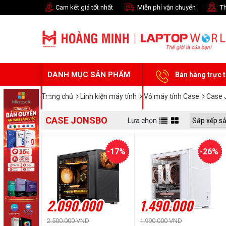
Cam kết giá tốt nhất
Miễn phí vận chuyển
Th
DANH MỤC SẢN PHẨM
Bán hàng trực 
Trang chủ
Linh kiện máy tính
Vỏ máy tính Case
Case 
CASE JONSBO
Lựa chọn
-17%
-26%
2.090.000
1.490.000
2.500.000 VND
1.990.000 VND