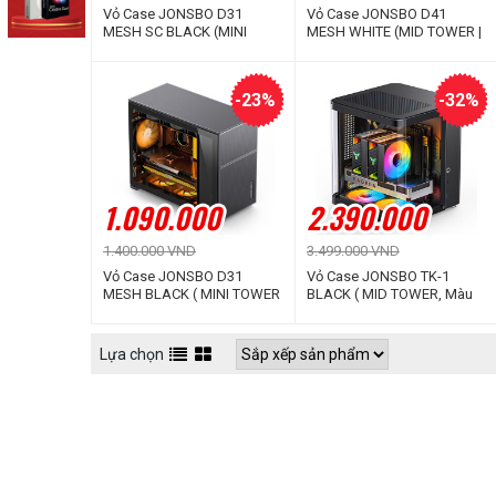
Vỏ Case JONSBO D31
Vỏ Case JONSBO D41
MESH SC BLACK (MINI
MESH WHITE (MID TOWER |
TOWER | Màu Đen | Màn
Màu Trắng)
hình phụ 8'')
-23%
-32%
1.090.000
2.390.000
1.400.000 VND
3.499.000 VND
Vỏ Case JONSBO D31
Vỏ Case JONSBO TK-1
MESH BLACK ( MINI TOWER
BLACK ( MID TOWER, Màu
| Màu Đen)
Đen, Kính cong)
Lựa chọn