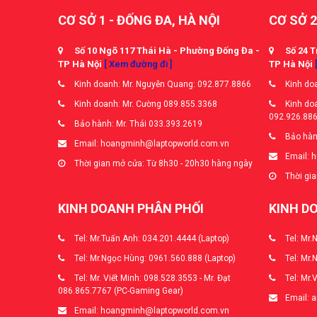
CƠ SỞ 1 - ĐỐNG ĐA, HÀ NỘI
CƠ SỞ 2
Số 10 Ngõ 117 Thái Hà - Phường Đống Đa -
Số 24 T
TP Hà Nội
[ Xem đường đi ]
TP Hà Nội
Kinh doanh: Mr. Nguyễn Quang: 092.877.8866
Kinh doa
Kinh doanh: Mr. Cường 089.855.3368
Kinh doa
092.926.88
Bảo hành: Mr. Thái 033.393.2619
Bảo hàn
Email: hoangminh@laptopworld.com.vn
Email: 
Thời gian mở cửa: Từ 8h30 - 20h30 hàng ngày
Thời gia
KINH DOANH PHÂN PHỐI
KINH D
Tel: Mr.Tuấn Anh: 034.201.4444 (Laptop)
Tel: Mr.
Tel: Mr.Ngọc Hùng: 0961.560.888 (Laptop)
Tel: Mr.
Tel: Mr. Viết Minh: 098.528.3553 - Mr. Đạt
Tel: Mr.
086.865.7767 (PC-Gaming Gear)
Email: 
Email: hoangminh@laptopworld.com.vn