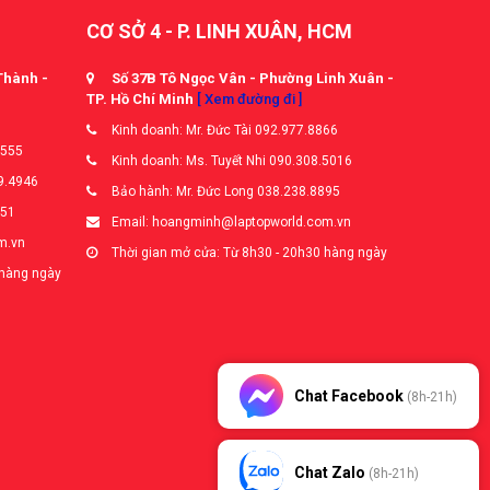
CƠ SỞ 4 - P. LINH XUÂN, HCM
Thành -
Số 37B Tô Ngọc Vân - Phường Linh Xuân -
TP. Hồ Chí Minh
[ Xem đường đi ]
Kinh doanh: Mr. Đức Tài 092.977.8866
5555
Kinh doanh: Ms. Tuyết Nhi 090.308.5016
9.4946
Bảo hành: Mr. Đức Long 038.238.8895
651
Email: hoangminh@laptopworld.com.vn
m.vn
Thời gian mở cửa: Từ 8h30 - 20h30 hàng ngày
 hàng ngày
Chat Facebook
(8h-21h)
Chat Zalo
(8h-21h)