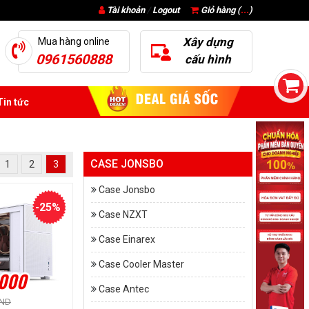
Tài khoản
/
Logout
Giỏ hàng (
...
)
Xây dựng
Mua hàng online
0961560888
cấu hình
in tức
CASE JONSBO
1
2
3
Case Jonsbo
-25%
Case NZXT
Case Einarex
Case Cooler Master
.000
Case Antec
VND