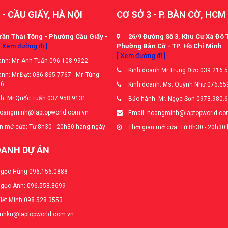
 - CẦU GIẤY, HÀ NỘI
CƠ SỞ 3 - P. BÀN CỜ, HCM
rần Thái Tông - Phường Cầu Giấy -
26/9 Đường Số 3, Khu Cư Xá Đô 
[ Xem đường đi ]
Phường Bàn Cờ - TP. Hồ Chí Minh
[ Xem đường đi ]
nh: Mr. Anh Tuấn 096.108.9922
Kinh doanh:Mr.Trung Đức 039.216.
nh: Mr.Đạt: 086.865.7767 - Mr. Tùng:
66
Kinh doanh: Ms. Quỳnh Như 076.65
h: Mr.Quốc Tuấn 037.958.9131
Bảo hành: Mr. Ngọc Sơn 0973.980.
hoangminh@laptopworld.com.vn
Email: hoangminh@laptopworld.co
n mở cửa: Từ 8h30 - 20h30 hàng ngày
Thời gian mở cửa: Từ 8h30 - 20h30
OANH DỰ ÁN
Ngọc Hùng 096.156.0888
Ngọc Anh: 096.558.8699
Viết Minh 098.528.3553
anhkn@laptopworld.com.vn