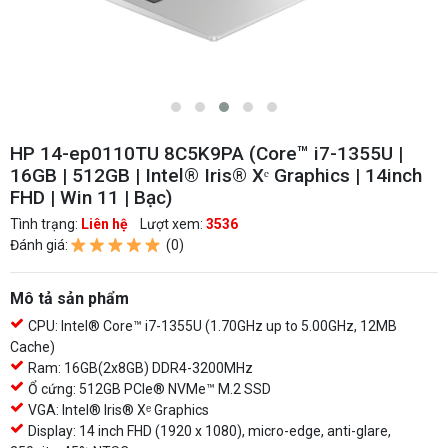
HP 14-ep0110TU 8C5K9PA (Core™ i7-1355U |
16GB | 512GB | Intel® Iris® Xᵉ Graphics | 14inch
FHD | Win 11 | Bạc)
Tình trạng:
Liên hệ
Lượt xem:
3536
Đánh giá:
(0)
Mô tả sản phẩm
CPU: Intel® Core™ i7-1355U (1.70GHz up to 5.00GHz, 12MB
Cache)
Ram: 16GB(2x8GB) DDR4-3200MHz
Ổ cứng: 512GB PCIe® NVMe™ M.2 SSD
VGA: Intel® Iris® Xᵉ Graphics
Display: 14 inch FHD (1920 x 1080), micro-edge, anti-glare,