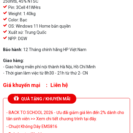
250nits, 45% NTSC
Pin: 3Cell 41WHrs
Weight: 1.40kg
Color: Bạc
OS: Windows 11 Home bản quyền
Xuất xứ: Trung Quốc
NPP: DGW
Bảo hành:
12 Tháng chính hãng HP Việt Nam
Giao hàng:
- Giao hàng miễn phí nội thành Hà Nội, Hồ Chí Minh
- Thời gian làm việc từ 8h30 - 21h từ thứ 2- CN
Giá khuyến mại
Liên hệ
QUÀ TẶNG / KHUYẾN MÃI
- BACK TO SCHOOL 2026 - Ưu đãi giảm giá lên đến 2% dành cho
tân sinh viên >> Xem chi tiết chương trình tại đây.
- Chuột Không Dây EMS816