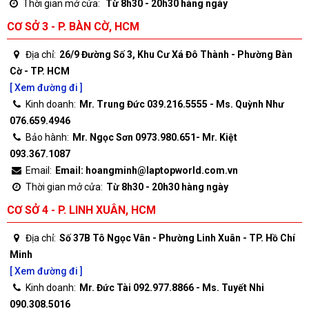
Thời gian mở cửa:
Từ 8h30 - 20h30 hàng ngày
CƠ SỞ 3 - P. BÀN CỜ, HCM
Địa chỉ:
26/9 Đường Số 3, Khu Cư Xá Đô Thành - Phường Bàn
Cờ - TP. HCM
[ Xem đường đi ]
Kinh doanh:
Mr. Trung Đức 039.216.5555 - Ms. Quỳnh Như
076.659.4946
Bảo hành:
Mr. Ngọc Sơn 0973.980.651- Mr. Kiệt
093.367.1087
Email:
Email: hoangminh@laptopworld.com.vn
Thời gian mở cửa:
Từ 8h30 - 20h30 hàng ngày
CƠ SỞ 4 - P. LINH XUÂN, HCM
Địa chỉ:
Số 37B Tô Ngọc Vân - Phường Linh Xuân - TP. Hồ Chí
Minh
[ Xem đường đi ]
Kinh doanh:
Mr. Đức Tài 092.977.8866 - Ms. Tuyết Nhi
090.308.5016