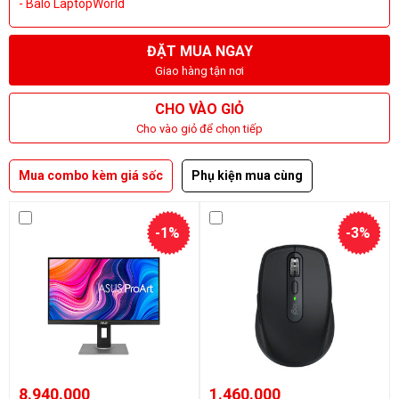
- Balo LaptopWorld
ĐẶT MUA NGAY
Giao hàng tận nơi
CHO VÀO GIỎ
Cho vào giỏ để chọn tiếp
Mua combo kèm giá sốc
Phụ kiện mua cùng
-1%
-3%
8.940.000
1.460.000