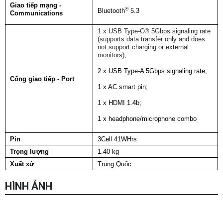
Giao tiếp mạng -
®
Bluetooth
5.3
Communications
1 x USB Type-C® 5Gbps signaling rate
(supports data transfer only and does
not support charging or external
monitors);
2 x USB Type-A 5Gbps signaling rate;
Cổng giao tiếp - Port
1 x AC smart pin;
1 x HDMI 1.4b;
1 x headphone/microphone combo
Pin
3Cell 41WHrs
Chọn mua sản phẩm khác
Trọng lượng
1.40 kg
Xuất xứ
Trung Quốc
HÌNH ẢNH