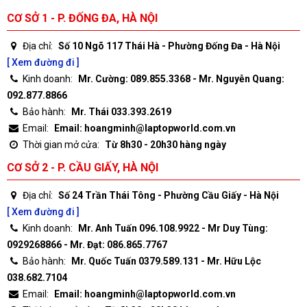
CƠ SỞ 1 - P. ĐỐNG ĐA, HÀ NỘI
Địa chỉ:
Số 10 Ngõ 117 Thái Hà - Phường Đống Đa - Hà Nội
[ Xem đường đi ]
Kinh doanh:
Mr. Cường: 089.855.3368 - Mr. Nguyễn Quang:
092.877.8866
Bảo hành:
Mr. Thái 033.393.2619
Email:
Email: hoangminh@laptopworld.com.vn
Thời gian mở cửa:
Từ 8h30 - 20h30 hàng ngày
CƠ SỞ 2 - P. CẦU GIẤY, HÀ NỘI
Địa chỉ:
Số 24 Trần Thái Tông - Phường Cầu Giấy - Hà Nội
[ Xem đường đi ]
Kinh doanh:
Mr. Anh Tuấn 096.108.9922 - Mr Duy Tùng:
0929268866 - Mr. Đạt: 086.865.7767
Bảo hành:
Mr. Quốc Tuấn 0379.589.131 - Mr. Hữu Lộc
038.682.7104
Email:
Email: hoangminh@laptopworld.com.vn