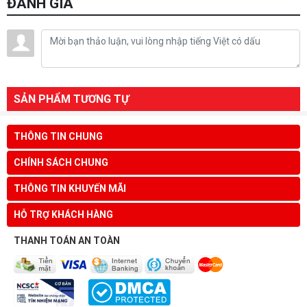
ĐÁNH GIÁ
SẢN PHẨM TƯƠNG TỰ
THÔNG TIN CHUNG
CHÍNH SÁCH CHUNG
THÔNG TIN KHUYẾN MÃI
HỖ TRỢ KHÁCH HÀNG
THANH TOÁN AN TOÀN