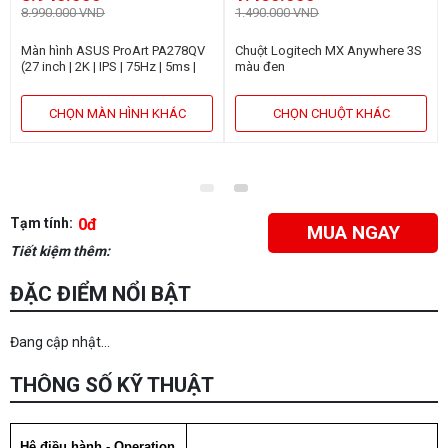
8.990.000 VND
1.490.000 VND
Màn hình ASUS ProArt PA278QV
Chuột Logitech MX Anywhere 3S
(27 inch | 2K | IPS | 75Hz | 5ms |
màu đen
Speaker)
CHỌN MÀN HÌNH KHÁC
CHỌN CHUỘT KHÁC
Tạm tính:
0đ
MUA NGAY
Tiết kiệm thêm:
ĐẶC ĐIỂM NỔI BẬT
Đang cập nhật...
THÔNG SỐ KỸ THUẬT
Hệ điều hành - Operation