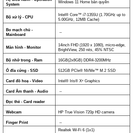
Windows 11 Home bản quyền
System
Intel® Core™ i7-1355U (1.70GHz up to
Bộ xử lý - CPU
5.00GHz, 12MB Cache)
Bo mạch chủ -
--
Mainboard
14inch FHD (1920 x 1080), micro-edge,
Màn hình - Monitor
BrightView, 250 nits, 45% NTSC
Bộ nhớ trong - Ram
16GB(2x8GB) DDR4-3200MHz
Ổ đĩa cứng - SSD
512GB PCIe® NVMe™ M.2 SSD
Card đồ hoạ - Video
Intel® Iris® Xᵉ Graphics
Card Âm thanh - Audio
--
Đọc thẻ - Card reader
Webcam
HP True Vision 720p HD camera
Finger Print
--
Realtek Wi-Fi 6 (1x1)