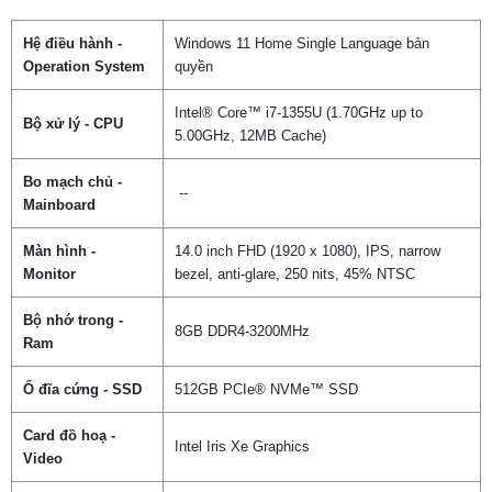
Hệ điều hành -
Windows 11 Home Single Language bản
Operation System
quyền
Intel® Core™ i7-1355U (1.70GHz up to
Bộ xử lý - CPU
5.00GHz, 12MB Cache)
Bo mạch chủ -
--
Mainboard
Màn hình -
14.0 inch FHD (1920 x 1080), IPS, narrow
Monitor
bezel, anti-glare, 250 nits, 45% NTSC
Bộ nhớ trong -
8GB DDR4-3200MHz
Ram
Ổ đĩa cứng - SSD
512GB PCIe® NVMe™ SSD
Card đồ hoạ -
Intel Iris Xe Graphics
Video