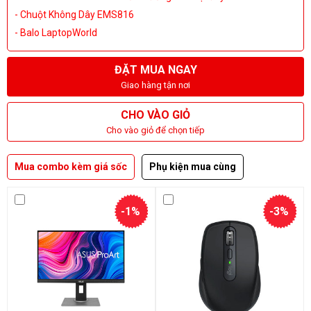
- Chuột Không Dây EMS816
- Balo LaptopWorld
ĐẶT MUA NGAY
Giao hàng tận nơi
CHO VÀO GIỎ
Cho vào giỏ để chọn tiếp
Mua combo kèm giá sốc
Phụ kiện mua cùng
-1%
-3%