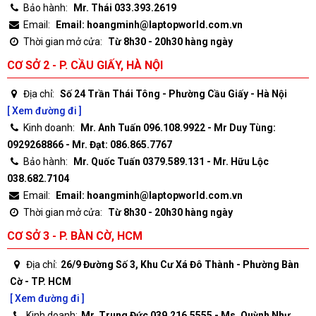
Bảo hành:
Mr. Thái 033.393.2619
Email:
Email: hoangminh@laptopworld.com.vn
Thời gian mở cửa:
Từ 8h30 - 20h30 hàng ngày
CƠ SỞ 2 - P. CẦU GIẤY, HÀ NỘI
Địa chỉ:
Số 24 Trần Thái Tông - Phường Cầu Giấy - Hà Nội
[ Xem đường đi ]
Kinh doanh:
Mr. Anh Tuấn 096.108.9922 - Mr Duy Tùng:
0929268866 - Mr. Đạt: 086.865.7767
Bảo hành:
Mr. Quốc Tuấn 0379.589.131 - Mr. Hữu Lộc
038.682.7104
Email:
Email: hoangminh@laptopworld.com.vn
Thời gian mở cửa:
Từ 8h30 - 20h30 hàng ngày
CƠ SỞ 3 - P. BÀN CỜ, HCM
Địa chỉ:
26/9 Đường Số 3, Khu Cư Xá Đô Thành - Phường Bàn
Cờ - TP. HCM
[ Xem đường đi ]
Kinh doanh:
Mr. Trung Đức 039.216.5555 - Ms. Quỳnh Như