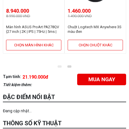
8.940.000
1.460.000
8.990.000 VND
1.490.000 VND
Màn hình ASUS ProArt PA278QV
Chuột Logitech MX Anywhere 3S
(27 inch | 2K | IPS | 75Hz | 5ms |
màu đen
Speaker)
CHỌN MÀN HÌNH KHÁC
CHỌN CHUỘT KHÁC
Tạm tính:
21.190.000đ
MUA NGAY
Tiết kiệm thêm:
ĐẶC ĐIỂM NỔI BẬT
Đang cập nhật...
THÔNG SỐ KỸ THUẬT