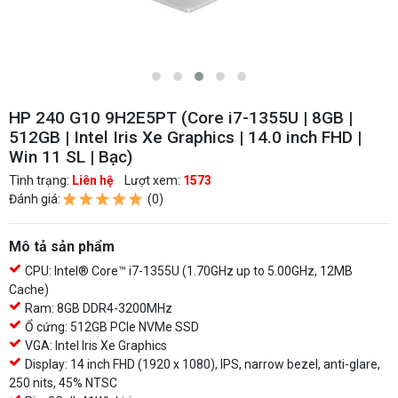
HP 240 G10 9H2E5PT (Core i7-1355U | 8GB |
512GB | Intel Iris Xe Graphics | 14.0 inch FHD |
Win 11 SL | Bạc)
Tình trạng:
Liên hệ
Lượt xem:
1573
Đánh giá:
(0)
Mô tả sản phẩm
CPU: Intel® Core™ i7-1355U (1.70GHz up to 5.00GHz, 12MB
Cache)
Ram: 8GB DDR4-3200MHz
Ổ cứng: 512GB PCIe NVMe SSD
VGA: Intel Iris Xe Graphics
Display: 14 inch FHD (1920 x 1080), IPS, narrow bezel, anti-glare,
250 nits, 45% NTSC