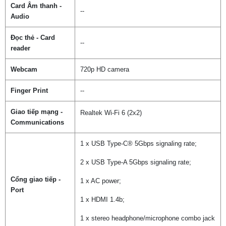
Card Âm thanh -
--
Audio
Đọc thẻ - Card
--
reader
Webcam
720p HD camera
Finger Print
--
Giao tiếp mạng -
Realtek Wi-Fi 6 (2x2)
Communications
1 x USB Type-C® 5Gbps signaling rate;
2 x USB Type-A 5Gbps signaling rate;
Cổng giao tiếp -
1 x AC power;
Port
1 x HDMI 1.4b;
1 x stereo headphone/microphone combo jack
Chọn mua sản phẩm khác