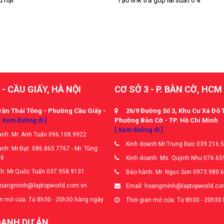
 - CẦU GIẤY, HÀ NỘI
CƠ SỞ 3 - P. BÀN CỜ, HCM
rần Thái Tông - Phường Cầu Giấy -
26/9 Đường Số 3, Khu Cư Xá Đô 
[ Xem đường đi ]
Phường Bàn Cờ - TP. Hồ Chí Minh
[ Xem đường đi ]
nh: Mr. Anh Tuấn 096.108.9922
Kinh doanh:Mr.Trung Đức 039.216.
nh: Mr.Đạt: 086.865.7767 - Mr. Tùng:
66
Kinh doanh: Ms. Quỳnh Như 076.65
h: Mr.Quốc Tuấn 037.958.9131
Bảo hành: Mr. Ngọc Sơn 0973.980.
hoangminh@laptopworld.com.vn
Email: hoangminh@laptopworld.co
n mở cửa: Từ 8h30 - 20h30 hàng ngày
Thời gian mở cửa: Từ 8h30 - 20h30
OANH DỰ ÁN