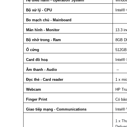
Hệ điều hành - Operation System
Windo
Bộ xử lý - CPU
Intel®
Bo mạch chủ - Mainboard
Màn hình - Monitor
13.3 i
Bộ nhớ trong - Ram
8GB D
Ổ cứng
512GB
Card đồ hoạ
Intel®
Âm thanh - Audio
--
Đọc thẻ - Card reader
1 x mi
Webcam
HP Tru
Finger Print
Có bảo
Giao tiếp mạng - Communications
Intel®
1 x Th
Delive