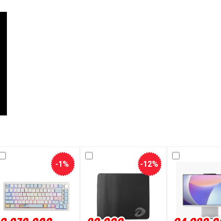
-1%
-12%