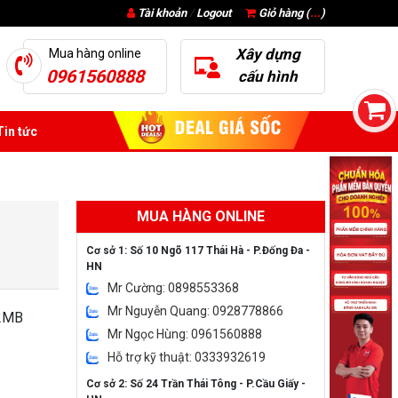
Tài khoản
/
Logout
Giỏ hàng (
...
)
Xây dựng
Mua hàng online
0961560888
cấu hình
in tức
MUA HÀNG ONLINE
Cơ sở 1: Số 10 Ngõ 117 Thái Hà - P.Đống Đa -
HN
Mr Cường: 0898553368
Mr Nguyễn Quang: 0928778866
12MB
Mr Ngọc Hùng: 0961560888
Hỗ trợ kỹ thuật: 0333932619
Cơ sở 2: Số 24 Trần Thái Tông - P.Cầu Giấy -