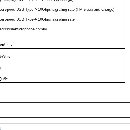
perSpeed USB Type-A 10Gbps signaling rate (HP Sleep and Charge)
perSpeed USB Type-A 10Gbps signaling rate
adphone/microphone combo
®
oth
5.2
66Whrs
g
 Quốc