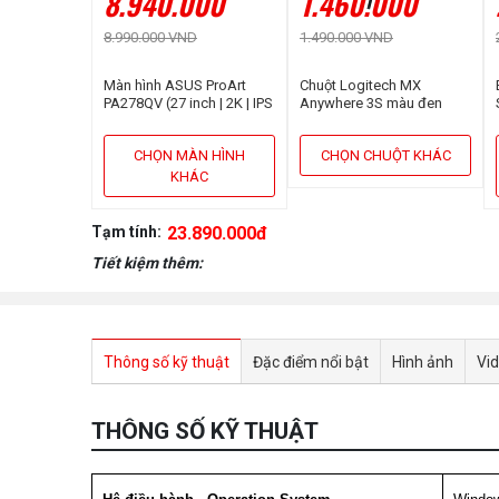
8.940.000
1.460.000
8.990.000 VND
1.490.000 VND
Màn hình ASUS ProArt
Chuột Logitech MX
PA278QV (27 inch | 2K | IPS
Anywhere 3S màu đen
| 75Hz | 5ms | Speaker)
CHỌN MÀN HÌNH
CHỌN CHUỘT KHÁC
KHÁC
Tạm tính:
23.890.000đ
Tiết kiệm thêm:
Thông số kỹ thuật
Đặc điểm nổi bật
Hình ảnh
Vi
THÔNG SỐ KỸ THUẬT