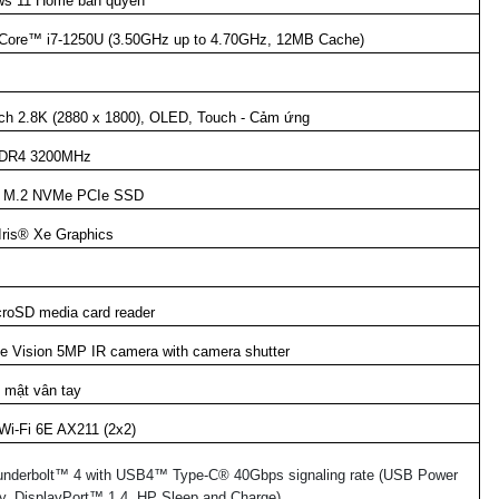
ws 11 Home bản quyền
 Core™ i7-1250U (3.50GHz up to 4.70GHz, 12MB Cache)
nch 2.8K (2880 x 1800), OLED, Touch - Cảm ứng
DR4 3200MHz
 M.2 NVMe PCIe SSD
 Iris® Xe Graphics
croSD media card reader
e Vision 5MP IR camera with camera shutter
 mật vân tay
 Wi-Fi 6E AX211 (2x2)
underbolt™ 4 with USB4™ Type-C® 40Gbps signaling rate (USB Power
ry, DisplayPort™ 1.4, HP Sleep and Charge)