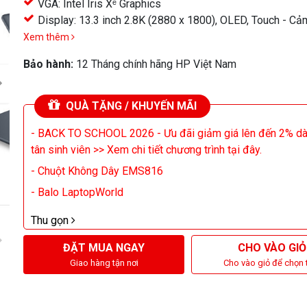
VGA: Intel Iris Xᵉ Graphics
Display: 13.3 inch 2.8K (2880 x 1800), OLED, Touch - C
Xem thêm
Bảo hành:
12 Tháng chính hãng HP Việt Nam
QUÀ TẶNG / KHUYẾN MÃI
- BACK TO SCHOOL 2026 - Ưu đãi giảm giá lên đến 2% d
tân sinh viên >> Xem chi tiết chương trình tại đây.
- Chuột Không Dây EMS816
- Balo LaptopWorld
Thu gọn
ĐẶT MUA NGAY
CHO VÀO GIỎ
Giao hàng tận nơi
Cho vào giỏ để chọn 