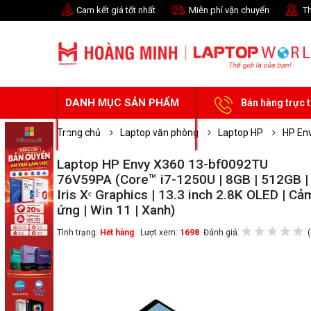
Cam kết giá tốt nhất
Miễn phí vận chuyển
Th
DANH MỤC SẢN PHẨM
Bán hàng trực 
Trang chủ
Laptop văn phòng
Laptop HP
HP En
Laptop HP Envy X360 13-bf0092TU
76V59PA (Core™ i7-1250U | 8GB | 512GB |
Iris Xᵉ Graphics | 13.3 inch 2.8K OLED | Cả
ứng | Win 11 | Xanh)
Tình trạng:
Hết hàng
Lượt xem:
1698
Đánh giá:
(
Chọn mua sản phẩm 