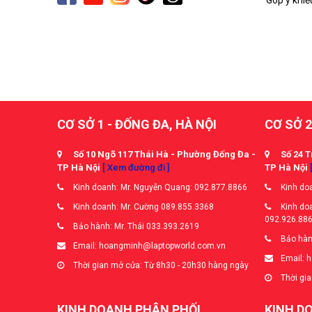
CƠ SỞ 1 - ĐỐNG ĐA, HÀ NỘI
CƠ SỞ 2
Số 10 Ngõ 117 Thái Hà - Phường Đống Đa -
Số 24 T
TP Hà Nội
[ Xem đường đi ]
TP Hà Nội
Kinh doanh: Mr. Nguyễn Quang: 092.877.8866
Kinh doa
Kinh doanh: Mr. Cường 089.855.3368
Kinh doa
092.926.88
Bảo hành: Mr. Thái 033.393.2619
Bảo hàn
Email: hoangminh@laptopworld.com.vn
Email: 
Thời gian mở cửa: Từ 8h30 - 20h30 hàng ngày
Thời gia
KINH DOANH PHÂN PHỐI
KINH D