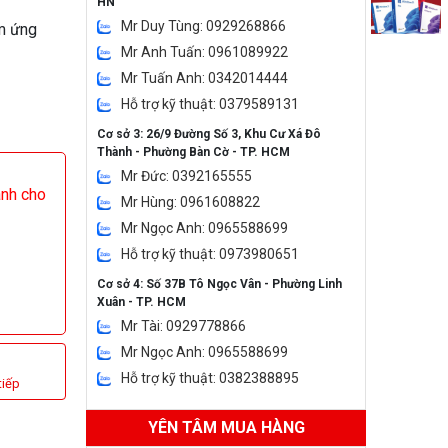
HN
Mr Duy Tùng: 0929268866
ảm ứng
Mr Anh Tuấn: 0961089922
Mr Tuấn Anh: 0342014444
Hỗ trợ kỹ thuật: 0379589131
Cơ sở 3: 26/9 Đường Số 3, Khu Cư Xá Đô
Thành - Phường Bàn Cờ - TP. HCM
Mr Đức: 0392165555
ành cho
Mr Hùng: 0961608822
Mr Ngọc Anh: 0965588699
Hỗ trợ kỹ thuật: 0973980651
Cơ sở 4: Số 37B Tô Ngọc Vân - Phường Linh
Xuân - TP. HCM
Mr Tài: 0929778866
Mr Ngọc Anh: 0965588699
Hỗ trợ kỹ thuật: 0382388895
tiếp
YÊN TÂM MUA HÀNG