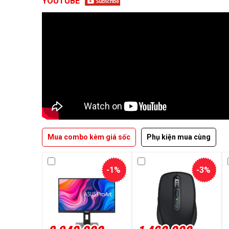
YOUTUBE
Mua combo kèm giá sốc
Phụ kiện mua cùng
-1%
-3%