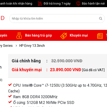
anh toán khi nhận hàng
Đổi trả trong 7 ngày
Bảo hành tận nơi
tuyến
Bán hàng trả góp
Khuyến mại
T
vy Series
HP Envy 13.3inch
Giá chính hãng
32.590.000 VNĐ
m
Giá khuyến mại
23.890.000 VNĐ
[Giá đã có VAT]
0)
CPU: Intel® Core™ i7-1250U (3.50GHz up to 4.70GHz, 
Cache)
Ram: 8GB DDR4 3200MHz
khác
Ổ cứng: 512GB M.2 NVMe PCIe SSD