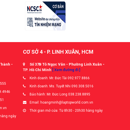
CƠ SỞ 4 - P. LINH XUÂN, HCM
Thành -
Số 37B Tô Ngọc Vân - Phường Linh Xuân -
TP. Hồ Chí Minh
[ Xem đường đi ]
Kinh doanh: Mr. Đức Tài 092.977.8866
5555
Kinh doanh: Ms. Tuyết Nhi 090.308.5016
9.4946
Bảo hành: Mr. Đức Long 038.238.8895
651
Email: hoangminh@laptopworld.com.vn
m.vn
Thời gian mở cửa: Từ 8h30 - 20h30 hàng ngày
 hàng ngày