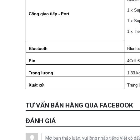
1 x Su
Cổng giao tiếp - Port
1 x Su
1 x he
Bluetooth
Blueto
Pin
4Cell 
Trọng lượng
1.33 k
Xuất xứ
Trung
TƯ VẤN BÁN HÀNG QUA FACEBOOK
ĐÁNH GIÁ