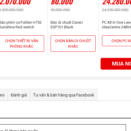
2.070.000
80.000
24.280.0
2.090.000 VND
90.000 VND
24.290.000 VND
Bàn phím cơ Fuhlen H75S
Bàn di chuột DareU
PC All In One Le
Sunshine Red switch
ESP101 Black
IdeaCentre 24IR
F0HN00MYVN (Cor
13620H | 16GB | 
CHỌN THIẾT BỊ VĂN
CHỌN BÀN DI CHUỘT
CHỌN PC 
23.8 inch FHD | 
PHÒNG KHÁC
KHÁC
MUA N
deo
Đánh giá
Tư vấn & bán hàng qua Facebook