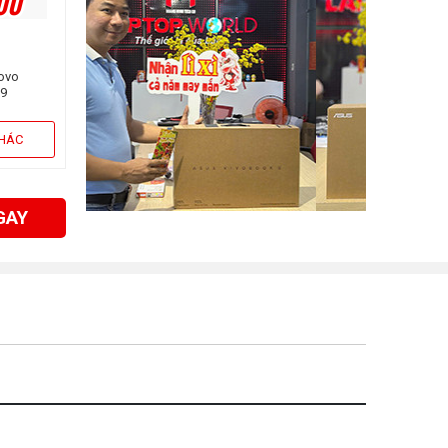
00
novo
H9
e i7-
512GB |
KHÁC
Win11)
GAY