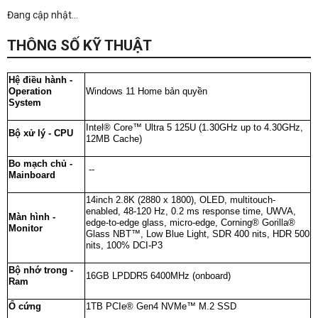
Đang cập nhật...
THÔNG SỐ KỸ THUẬT
Hệ điều hành -
Operation
Windows 11 Home bản quyền
System
Intel® Core™ Ultra 5 125U (1.30GHz up to 4.30GHz,
Bộ xử lý - CPU
12MB Cache)
Bo mạch chủ -
--
Mainboard
14inch 2.8K (2880 x 1800), OLED, multitouch-
enabled, 48-120 Hz, 0.2 ms response time, UWVA,
Màn hình -
edge-to-edge glass, micro-edge, Corning® Gorilla®
Monitor
Glass NBT™, Low Blue Light, SDR 400 nits, HDR 500
nits, 100% DCI-P3
Bộ nhớ trong -
16GB LPDDR5 6400MHz (onboard)
Ram
Ổ cứng
1TB PCIe® Gen4 NVMe™ M.2 SSD