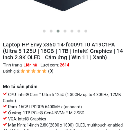
Laptop HP Envy x360 14-fc0091TU A19C1PA
(Ultra 5 125U | 16GB | 1TB | Intel® Graphics | 14
inch 2.8K OLED | Cảm ứng | Win 11 | Xanh)
Tình trạng:
Liên hệ
Lượt xem:
2614
Đánh giá:
(0)
Mô tả sản phẩm
CPU: Intel® Core™ Ultra 5 125U (1.30GHz up to 4.30GHz, 12MB
Cache)
Ram: 16GB LPDDR5 6400MHz (onboard)
Ổ cứng: 1TB PCIe® Gen4 NVMe™ M.2 SSD
VGA: Intel® Graphics
Màn hình: 14inch 2.8K (2880 x 1800), OLED, multitouch-enabled,