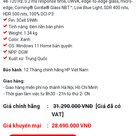
48-120 Hz, 0.2 ms response time, UWVA, edge-to-edge glass, micro-
edge, Corning® Gorilla® Glass NBT™, Low Blue Light, SDR 400 nits,
HDR 500 nits, 100% DCI-P3
Pin: 3Cell 59Wh
Tính năng: Đèn nền bàn phím
Weight: 1.34 kg
Color: Xanh
OS: Windows 11 Home bản quyển
NPP: DGW
Xuất xứ: Trung Quốc
Bảo hành:
12 Tháng chính hãng HP Việt Nam
Giao hàng:
- Giao hàng miễn phí nội thành Hà Nội, Hồ Chí Minh
- Thời gian làm việc từ 8h30 - 21h từ thứ 2- CN
Giá chính hãng
31.290.000 VNĐ
[Giá đã có
VAT]
Giá khuyến mại
28.690.000 VNĐ