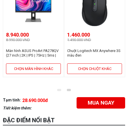
8.940.000
1.460.000
8.990.000 VND
1.490.000 VND
Màn hình ASUS ProArt PA278QV
Chuột Logitech MX Anywhere 3S
(27 inch | 2K | IPS | 75Hz | 5ms |
màu đen
Speaker)
CHỌN MÀN HÌNH KHÁC
CHỌN CHUỘT KHÁC
Tạm tính:
28.690.000đ
MUA NGAY
Tiết kiệm thêm:
ĐẶC ĐIỂM NỔI BẬT