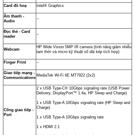
Card đồ hoạ
Intel® Graphics
Âm thanh -
--
Audio
Đọc thẻ - Card
--
reader
HP Wide Vision 5MP IR camera (tính năng giảm nhiễu
Webcam
tạm thời và micro kỹ thuật số dải kép tích hợp)
Finger Print
--
Giao tiếp mạng -
MediaTek Wi-Fi 6E MT7922 (2x2)
Communications
2 x USB Type-C® 10Gbps signaling rate (USB Power
Delivery, DisplayPort™ 1.4a, HP Sleep and Charge)
1 x USB Type-A 10Gbps signaling rate (HP Sleep and
Charge)
Cổng giao tiếp -
Port
1 x USB Type-A 10Gbps signaling rate
1 x HDMI 2.1
Chọn mua sản phẩm khác