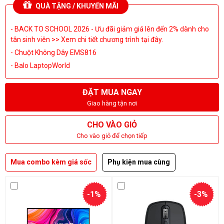
QUÀ TẶNG / KHUYẾN MÃI
- BACK TO SCHOOL 2026 - Ưu đãi giảm giá lên đến 2% dành cho
tân sinh viên >> Xem chi tiết chương trình tại đây.
- Chuột Không Dây EMS816
- Balo LaptopWorld
ĐẶT MUA NGAY
Giao hàng tận nơi
CHO VÀO GIỎ
Cho vào giỏ để chọn tiếp
Mua combo kèm giá sốc
Phụ kiện mua cùng
-1%
-3%