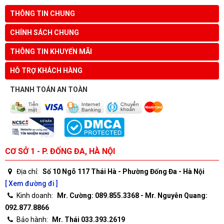
THÔNG TIN CHUNG
CHÍNH SÁCH CHUNG
THÔNG TIN KHUYẾN MÃI
HỖ TRỢ KHÁCH HÀNG
THANH TOÁN AN TOÀN
CƠ SỞ 1 - P. ĐỐNG ĐA, HÀ NỘI
Địa chỉ:
Số 10 Ngõ 117 Thái Hà - Phường Đống Đa - Hà Nội
[ Xem đường đi ]
Kinh doanh:
Mr. Cường: 089.855.3368 - Mr. Nguyễn Quang:
092.877.8866
Bảo hành:
Mr. Thái 033.393.2619