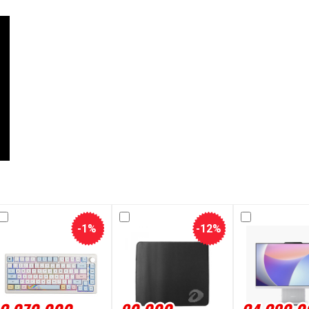
-1%
-12%