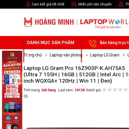
Cam kết giá tốt nhất
Miễn phí vận chuyển
Th
DANH MỤC SẢN PHẨM
Bán hàng trực 
Trang chủ
Laptop văn phòng
Laptop LG Gram
Laptop LG Gram Pro 16Z90SP-K.AH75A5
(Ultra 7 155H | 16GB | 512GB | Intel Arc | 
inch WQXGA+ 120Hz | Win 11 | Đen)
Tình trạng:
Hết hàng
Lượt xem:
18158
Đánh giá:
(0)