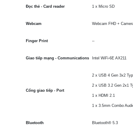
Đọc thẻ - Card reader
1 x Micro SD
Webcam
Webcam FHD + Camera 
Finger Print
--
Giao tiếp mạng - Communications
Intel WiFi-6E AX211
2 x USB 4 Gen 3x2 Type
2 x USB 3.2 Gen 2x1
T
Cổng giao tiếp - Port
1 x HDMI 2.1
1 x 3.5mm Combo Audi
Bluetooth
Bluetooth® 5.3