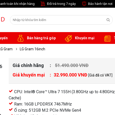
anh toán khi nhận hàng
Đổi trả trong 7 ngày
Bảo hành tận nơi
tuyến
Bán hàng trả góp
Khuyến mại
T
LG Gram
LG Gram 16inch
Giá chính hãng
51.490.000 VNĐ
16
Giá khuyến mại
32.990.000 VNĐ
[Giá đã có VAT]
CPU: Intel® Core™ Ultra 7 155H (3.80GHz up to 4.80GH
Cache)
Ram: 16GB LPDDR5X 7467MHz
Ổ cứng: 512GB M.2 PCIe NVMe Gen4