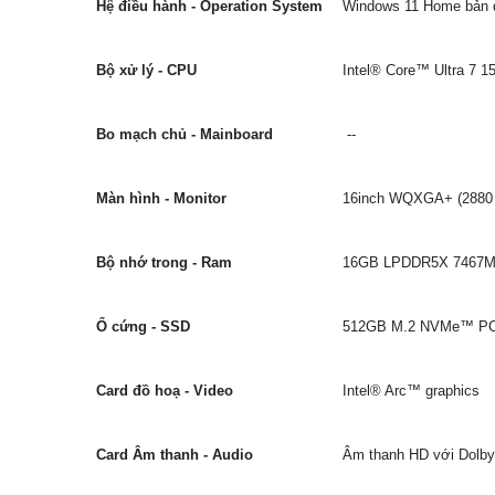
Hệ điều hành - Operation System
Windows 11 Home bản 
Bộ xử lý - CPU
Intel® Core™ Ultra 7 
Bo mạch chủ - Mainboard
--
Màn hình - Monitor
16inch WQXGA+ (2880 x
Bộ nhớ trong - Ram
16GB LPDDR5X 7467
Ổ cứng - SSD
512GB M.2 NVMe™ PCIe®
Card đồ hoạ - Video
Intel® Arc™ graphics
Card Âm thanh - Audio
Âm thanh HD với Dolb