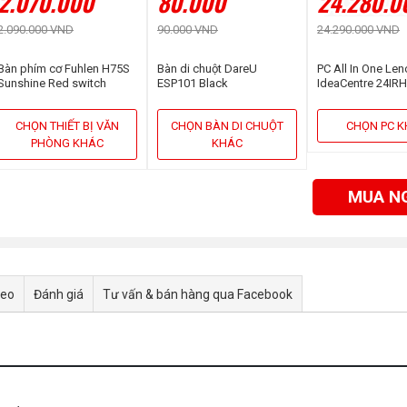
2.070.000
80.000
24.280.0
2.090.000 VND
90.000 VND
24.290.000 VND
Bàn phím cơ Fuhlen H75S
Bàn di chuột DareU
PC All In One Le
Sunshine Red switch
ESP101 Black
IdeaCentre 24IR
F0HN00MYVN (Cor
13620H | 16GB | 
CHỌN THIẾT BỊ VĂN
CHỌN BÀN DI CHUỘT
CHỌN PC 
23.8 inch FHD | 
PHÒNG KHÁC
KHÁC
MUA N
deo
Đánh giá
Tư vấn & bán hàng qua Facebook