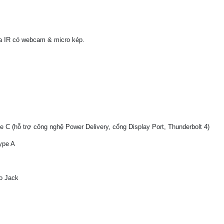
IR có webcam & micro kép.
 C (hỗ trợ công nghệ Power Delivery, cổng Display Port, Thunderbolt 4)
ype A
o Jack