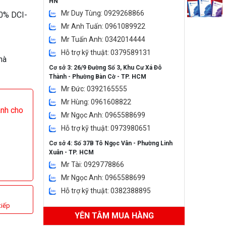
HN
Mr Duy Tùng: 0929268866
00% DCI-
Mr Anh Tuấn: 0961089922
Mr Tuấn Anh: 0342014444
Hỗ trợ kỹ thuật: 0379589131
hà
Cơ sở 3: 26/9 Đường Số 3, Khu Cư Xá Đô
Thành - Phường Bàn Cờ - TP. HCM
Mr Đức: 0392165555
Mr Hùng: 0961608822
ành cho
Mr Ngọc Anh: 0965588699
Hỗ trợ kỹ thuật: 0973980651
Cơ sở 4: Số 37B Tô Ngọc Vân - Phường Linh
Xuân - TP. HCM
Mr Tài: 0929778866
Mr Ngọc Anh: 0965588699
Hỗ trợ kỹ thuật: 0382388895
tiếp
YÊN TÂM MUA HÀNG