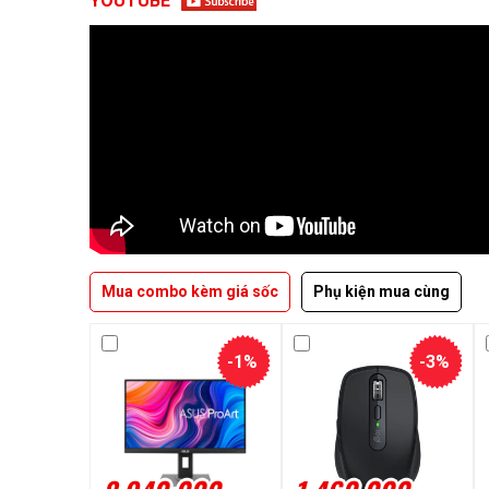
YOUTUBE
Mua combo kèm giá sốc
Phụ kiện mua cùng
-1%
-3%