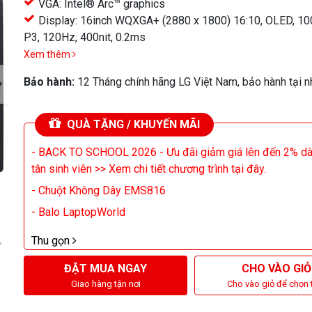
VGA: Intel® Arc™ graphics
khác
Display: 16inch WQXGA+ (2880 x 1800) 16:10, OLED, 1
P3, 120Hz, 400nit, 0.2ms
Xem thêm
Bảo hành:
12 Tháng chính hãng LG Việt Nam, bảo hành tại n
QUÀ TẶNG / KHUYẾN MÃI
- BACK TO SCHOOL 2026 - Ưu đãi giảm giá lên đến 2% d
tân sinh viên >> Xem chi tiết chương trình tại đây.
- Chuột Không Dây EMS816
- Balo LaptopWorld
Thu gọn
ĐẶT MUA NGAY
CHO VÀO GIỎ
Giao hàng tận nơi
Cho vào giỏ để chọn 