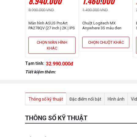
8.940.000
1.460.000
8.990.000 VND
1.490.000 VND
Màn hình ASUS ProArt
Chuột Logitech MX
PA278QV (27 inch | 2K | IPS
Anywhere 3S màu đen
| 75Hz | 5ms | Speaker)
CHỌN MÀN HÌNH
CHỌN CHUỘT KHÁC
KHÁC
Tạm tính:
32.990.000đ
Tiết kiệm thêm:
Thông số kỹ thuật
Đặc điểm nổi bật
Hình ảnh
Vi
THÔNG SỐ KỸ THUẬT