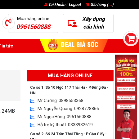
Tài khoản
/
Logout
Giỏ hàng (
...
)
Xây dựng
Mua hàng online
0961560888
cấu hình
in tức
MUA HÀNG ONLINE
Cơ sở 1: Số 10 Ngõ 117 Thái Hà - P.Đống Đa -
HN
Mr Cường: 0898553368
Mr Nguyễn Quang: 0928778866
z, 24MB
Mr Ngọc Hùng: 0961560888
Hỗ trợ kỹ thuật: 0333932619
Cơ sở 2: Số 24 Trần Thái Tông - P.Cầu Giấy -