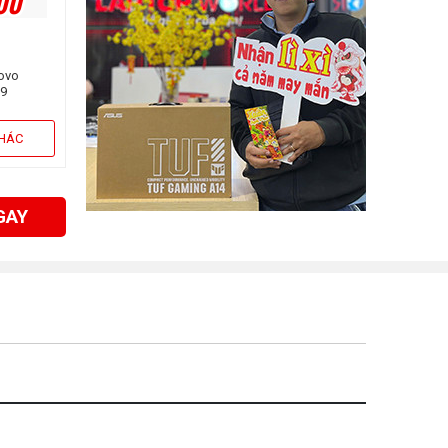
00
novo
H9
e i7-
512GB |
KHÁC
Win11)
GAY