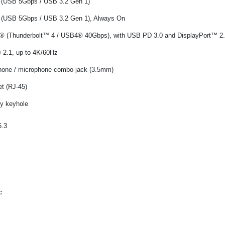
 (USB 5Gbps / USB 3.2 Gen 1)
 (USB 5Gbps / USB 3.2 Gen 1), Always On
® (Thunderbolt™ 4 / USB4® 40Gbps), with USB PD 3.0 and DisplayPort™ 2
 2.1, up to 4K/60Hz
hone / microphone combo jack (3.5mm)
et (RJ-45)
ty keyhole
5.3
ốc