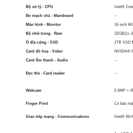
Bộ xử lý - CPU
Intel® Co
Bo mạch chủ - Mainboard
--
Màn hình - Monitor
16 inch W
Bộ nhớ trong - Ram
32GB(1x 3
Ổ đĩa cứng - SSD
1TB SSD M
Card đồ hoạ - Video
NVIDIA® R
Card Âm thanh - Audio
--
Đọc thẻ - Card reader
--
Webcam
5.0MP + IR
Finger Print
Có bảo mậ
Giao tiếp mạng - Communications
Intel® Wi