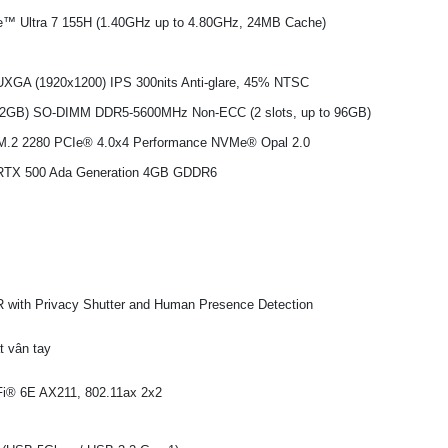
re™ Ultra 7 155H (1.40GHz up to 4.80GHz, 24MB Cache)
UXGA (1920x1200) IPS 300nits Anti-glare, 45% NTSC
2GB) SO-DIMM DDR5-5600MHz Non-ECC (2 slots, up to 96GB)
.2 2280 PCIe® 4.0x4 Performance NVMe® Opal 2.0
TX 500 Ada Generation 4GB GDDR6
 with Privacy Shutter and Human Presence Detection
t vân tay
-Fi® 6E AX211, 802.11ax 2x2