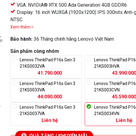
VGA: NVIDIA® RTX 500 Ada Generation 4GB GDDR6
Display: 16 inch WUXGA (1920x1200) IPS 300nits Anti-g
NTSC
Xem thêm
Bảo hành:
36 Tháng chính hãng Lenovo Việt Nam
Sản phẩm cùng nhóm
Lenovo ThinkPad P16s Gen 3
Lenovo ThinkPad P16
21KS0032VA
21KS003HVA
41.790.000
43.990.00
Lenovo ThinkPad P16s Gen 3
Lenovo ThinkPad P16
21KS0033VA
21KS003CVN
44.090.000
45.590.00
Lenovo ThinkPad P16s Gen 3
Lenovo ThinkPad P16
21KS0037VA
21KS0034VN
Liên hệ
Liên hệ
QUÀ TẶNG / KHUYẾN MÃI