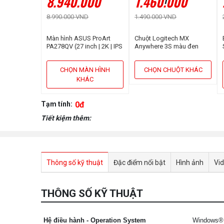
8.940.000
1.460.000
8.990.000 VND
1.490.000 VND
Màn hình ASUS ProArt
Chuột Logitech MX
PA278QV (27 inch | 2K | IPS
Anywhere 3S màu đen
| 75Hz | 5ms | Speaker)
CHỌN MÀN HÌNH
CHỌN CHUỘT KHÁC
KHÁC
Tạm tính:
0đ
Tiết kiệm thêm:
Thông số kỹ thuật
Đặc điểm nổi bật
Hình ảnh
Vi
THÔNG SỐ KỸ THUẬT
Hệ điều hành - Operation System
Windows® 