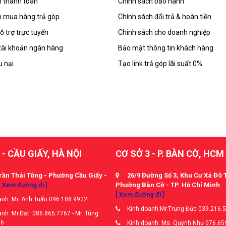
 thanh toán
Chính sách bảo hành
 mua hàng trả góp
Chính sách đổi trả & hoàn tiền
ỗ trợ trực tuyến
Chính sách cho doanh nghiệp
tài khoản ngân hàng
Bảo mật thông tin khách hàng
u nại
Tạo link trả góp lãi suất 0%
 - CẦU GIẤY, HÀ NỘI
CƠ SỞ 3 - P. BÀN CỜ, HCM
rần Thái Tông - Phường Cầu Giấy -
26/9 Đường Số 3, Khu Cư Xá Đô 
[ Xem đường đi ]
Phường Bàn Cờ - TP. Hồ Chí Minh
[ Xem đường đi ]
nh: Mr. Anh Tuấn 096.108.9922
Kinh doanh:Mr.Trung Đức 039.216.
nh: Mr.Đạt: 086.865.7767 - Mr. Tùng:
66
Kinh doanh: Ms. Quỳnh Như 076.65