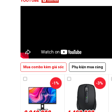
YOUTUBE
Mua combo kèm giá sốc
Phụ kiện mua cùng
-1%
-3%