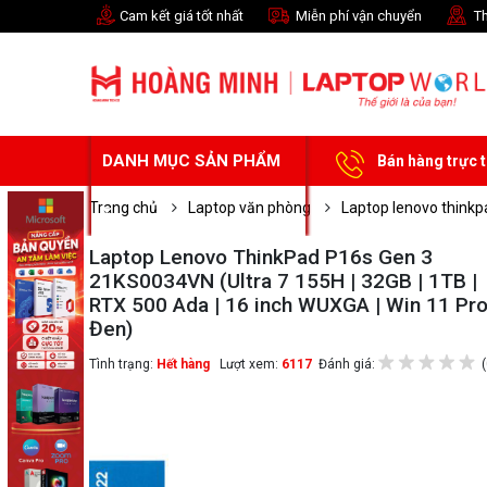
Cam kết giá tốt nhất
Miễn phí vận chuyển
Th
DANH MỤC SẢN PHẨM
Bán hàng trực 
Trang chủ
Laptop văn phòng
Laptop lenovo think
Laptop Lenovo ThinkPad P16s Gen 3
21KS0034VN (Ultra 7 155H | 32GB | 1TB |
RTX 500 Ada | 16 inch WUXGA | Win 11 Pro
Đen)
Tình trạng:
Hết hàng
Lượt xem:
6117
Đánh giá:
(
Chọn mua sản phẩm 