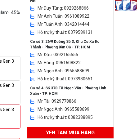
HN
Mr Duy Tùng: 0929268866
lare, 45%
Mr Anh Tuấn: 0961089922
Mr Tuấn Anh: 0342014444
Hỗ trợ kỹ thuật: 0379589131
Cơ sở 3: 26/9 Đường Số 3, Khu Cư Xá Đô
Thành - Phường Bàn Cờ - TP. HCM
Mr Đức: 0392165555
s Gen 3
Mr Hùng: 0961608822
Mr Ngọc Anh: 0965588699
0
Hỗ trợ kỹ thuật: 0973980651
s Gen 3
Cơ sở 4: Số 37B Tô Ngọc Vân - Phường Linh
Xuân - TP. HCM
0
Mr Tài: 0929778866
Mr Ngọc Anh: 0965588699
s Gen 3
Hỗ trợ kỹ thuật: 0382388895
YÊN TÂM MUA HÀNG