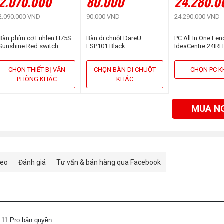
2.070.000
80.000
24.280.0
2.090.000 VND
90.000 VND
24.290.000 VND
Bàn phím cơ Fuhlen H75S
Bàn di chuột DareU
PC All In One Le
Sunshine Red switch
ESP101 Black
IdeaCentre 24IR
F0HN00MYVN (Cor
13620H | 16GB | 
CHỌN THIẾT BỊ VĂN
CHỌN BÀN DI CHUỘT
CHỌN PC 
23.8 inch FHD | 
PHÒNG KHÁC
KHÁC
MUA N
deo
Đánh giá
Tư vấn & bán hàng qua Facebook
11 Pro bản quyền