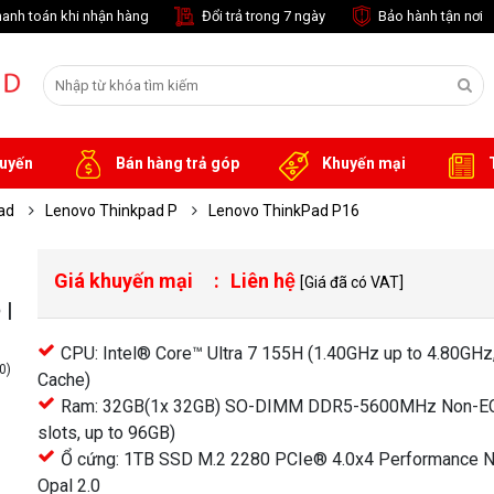
anh toán khi nhận hàng
Đổi trả trong 7 ngày
Bảo hành tận nơi
tuyến
Bán hàng trả góp
Khuyến mại
T
pad
Lenovo Thinkpad P
Lenovo ThinkPad P16
Giá khuyến mại
Liên hệ
[Giá đã có VAT]
 |
CPU: Intel® Core™ Ultra 7 155H (1.40GHz up to 4.80GH
0)
Cache)
Ram: 32GB(1x 32GB) SO-DIMM DDR5-5600MHz Non-EC
slots, up to 96GB)
Ổ cứng: 1TB SSD M.2 2280 PCIe® 4.0x4 Performance
khác
Opal 2.0