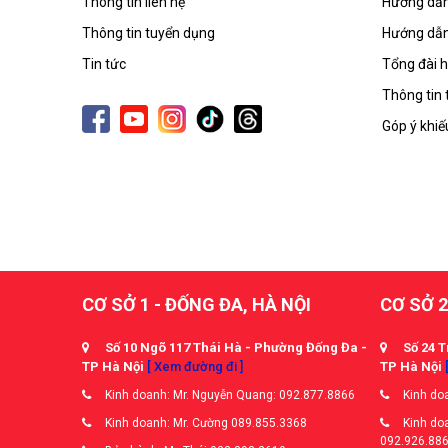
Thông tin liên hệ
Hướng dẫn
Thông tin tuyển dụng
Hướng dẫn
Tin tức
Tổng đài h
Thông tin 
Góp ý khiế
CƠ SỞ 1 - ĐỐNG ĐA, HÀ NỘI
CƠ SỞ 2
Số 10 Ngõ 117 Thái Hà - Phường Đống Đa -
Số 24 T
TP Hà Nội
[ Xem đường đi ]
TP Hà Nội
Kinh doanh: Mr. Nguyễn Quang: 092.877.8866
Kinh doa
Kinh doanh: Mr. Cường 089.855.3368
Kinh doa
092.926.88