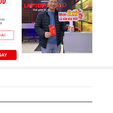
00
novo
H9
e i7-
512GB |
KHÁC
Win11)
GAY