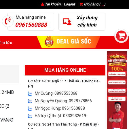
Tài khoản
/
Logout
Giỏ hàng (
...
)
Xây dựng
Mua hàng online
0961560888
cấu hình
in tức
MUA HÀNG ONLINE
Cơ sở 1: Số 10 Ngõ 117 Thái Hà - P.Đống Đa -
HN
z, 24MB
Mr Cường: 0898553368
Mr Nguyễn Quang: 0928778866
C (2
Mr Ngọc Hùng: 0961560888
Hỗ trợ kỹ thuật: 0333932619
 NVMe®
Cơ sở 2: Số 24 Trần Thái Tông - P.Cầu Giấy -