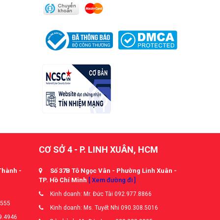
CƠ SỞ 4 - P. LINH XUÂN, HCM
Thành -
Số 37B Tô Ngọc Vân - Phường Linh Xuân -
TP. Hồ Chí Minh
[ Xem đường đi ]
Kinh doanh: Mr. Đức Tài 092.977.8866
5555
Kinh doanh: Ms. Tuyết Nhi 090.308.5016
9.4946