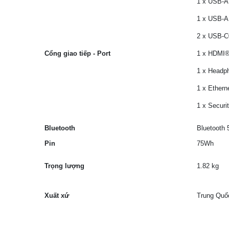
1 x USB-A
1 x USB-A
2 x USB-C
Cổng giao tiếp - Port
1 x HDMI®
1 x Headp
1 x Ethern
1 x Securi
Bluetooth
Bluetooth 
Pin
75Wh
Trọng lượng
1.82 kg
Xuất xứ
Trung Qu