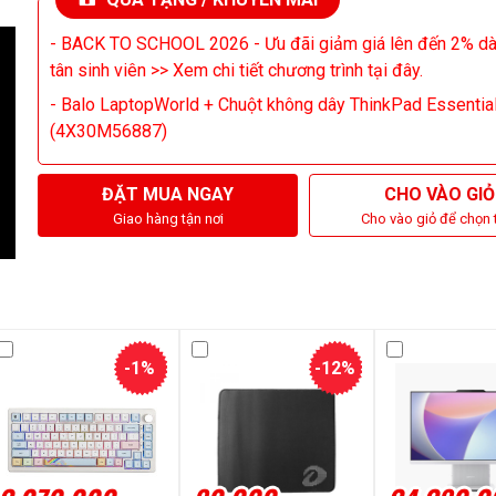
- BACK TO SCHOOL 2026 - Ưu đãi giảm giá lên đến 2% d
tân sinh viên >> Xem chi tiết chương trình tại đây.
- Balo LaptopWorld + Chuột không dây ThinkPad Essentia
(4X30M56887)
ĐẶT MUA NGAY
CHO VÀO GIỎ
Giao hàng tận nơi
Cho vào giỏ để chọn 
-1%
-12%