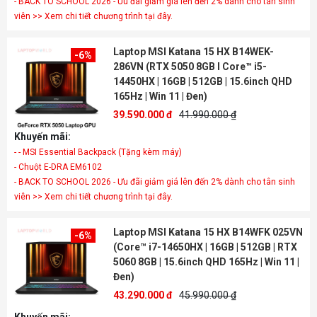
- BACK TO SCHOOL 2026 - Ưu đãi giảm giá lên đến 2% dành cho tân sinh
viên >> Xem chi tiết chương trình tại đây.
Laptop MSI Katana 15 HX B14WEK-
-6%
286VN (RTX 5050 8GB I Core™ i5-
14450HX | 16GB | 512GB | 15.6inch QHD
165Hz | Win 11 | Đen)
39.590.000 đ
41.990.000 ₫
Khuyến mãi:
- - MSI Essential Backpack (Tặng kèm máy)
- Chuột E-DRA EM6102
- BACK TO SCHOOL 2026 - Ưu đãi giảm giá lên đến 2% dành cho tân sinh
viên >> Xem chi tiết chương trình tại đây.
Laptop MSI Katana 15 HX B14WFK 025VN
-6%
(Core™ i7-14650HX | 16GB | 512GB | RTX
5060 8GB | 15.6inch QHD 165Hz | Win 11 |
Đen)
43.290.000 đ
45.990.000 ₫