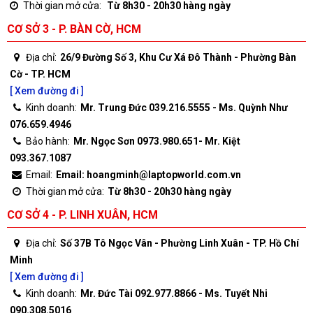
Thời gian mở cửa:
Từ 8h30 - 20h30 hàng ngày
CƠ SỞ 3 - P. BÀN CỜ, HCM
Địa chỉ:
26/9 Đường Số 3, Khu Cư Xá Đô Thành - Phường Bàn
Cờ - TP. HCM
[ Xem đường đi ]
Kinh doanh:
Mr. Trung Đức 039.216.5555 - Ms. Quỳnh Như
076.659.4946
Bảo hành:
Mr. Ngọc Sơn 0973.980.651- Mr. Kiệt
093.367.1087
Email:
Email: hoangminh@laptopworld.com.vn
Thời gian mở cửa:
Từ 8h30 - 20h30 hàng ngày
CƠ SỞ 4 - P. LINH XUÂN, HCM
Địa chỉ:
Số 37B Tô Ngọc Vân - Phường Linh Xuân - TP. Hồ Chí
Minh
[ Xem đường đi ]
Kinh doanh:
Mr. Đức Tài 092.977.8866 - Ms. Tuyết Nhi
090.308.5016