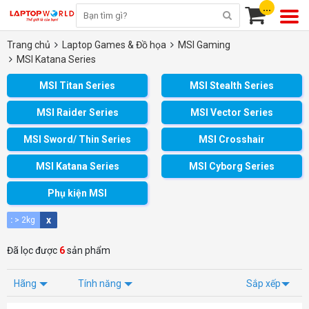
...
Trang chủ
Laptop Games & Đồ họa
MSI Gaming
MSI Katana Series
MSI Titan Series
MSI Stealth Series
MSI Raider Series
MSI Vector Series
MSI Sword/ Thin Series
MSI Crosshair
MSI Katana Series
MSI Cyborg Series
Phụ kiện MSI
x
:
> 2kg
Đã lọc được
6
sản phẩm
Hãng
Tính năng
Sắp xếp