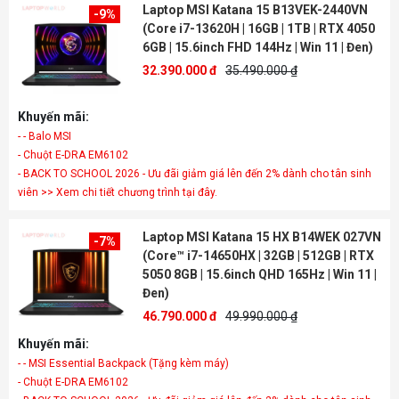
Laptop MSI Katana 15 B13VEK-2440VN
-9%
(Core i7-13620H | 16GB | 1TB | RTX 4050
6GB | 15.6inch FHD 144Hz | Win 11 | Đen)
32.390.000 đ
35.490.000 ₫
Khuyến mãi:
- - Balo MSI
- Chuột E-DRA EM6102
- BACK TO SCHOOL 2026 - Ưu đãi giảm giá lên đến 2% dành cho tân sinh
viên >> Xem chi tiết chương trình tại đây.
Laptop MSI Katana 15 HX B14WEK 027VN
-7%
(Core™ i7-14650HX | 32GB | 512GB | RTX
5050 8GB | 15.6inch QHD 165Hz | Win 11 |
Đen)
46.790.000 đ
49.990.000 ₫
Khuyến mãi:
- - MSI Essential Backpack (Tặng kèm máy)
- Chuột E-DRA EM6102