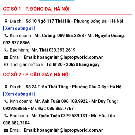
CƠ SỞ 1 - P. ĐỐNG ĐA, HÀ NỘI
Địa chỉ:
Số 10 Ngõ 117 Thái Hà - Phường Đống Đa - Hà Nội
[ Xem đường đi ]
Kinh doanh:
Mr. Cường: 089.855.3368 - Mr. Nguyễn Quang:
092.877.8866
Bảo hành:
Mr. Thái 033.393.2619
Email:
Email: hoangminh@laptopworld.com.vn
Thời gian mở cửa:
Từ 8h30 - 20h30 hàng ngày
CƠ SỞ 2 - P. CẦU GIẤY, HÀ NỘI
Địa chỉ:
Số 24 Trần Thái Tông - Phường Cầu Giấy - Hà Nội
[ Xem đường đi ]
Kinh doanh:
Mr. Anh Tuấn 096.108.9922 - Mr Duy Tùng:
0929268866 - Mr. Đạt: 086.865.7767
Bảo hành:
Mr. Quốc Tuấn 0379.589.131 - Mr. Hữu Lộc
038.682.7104
Email:
Email: hoangminh@laptopworld.com.vn