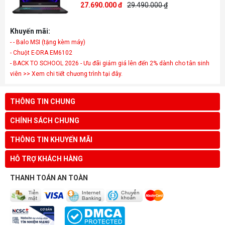
27.690.000 đ
29.490.000 ₫
Khuyến mãi:
- - Balo MSI (tặng kèm máy)
- Chuột E-DRA EM6102
- BACK TO SCHOOL 2026 - Ưu đãi giảm giá lên đến 2% dành cho tân sinh
viên >> Xem chi tiết chương trình tại đây.
THÔNG TIN CHUNG
CHÍNH SÁCH CHUNG
THÔNG TIN KHUYẾN MÃI
HỖ TRỢ KHÁCH HÀNG
THANH TOÁN AN TOÀN