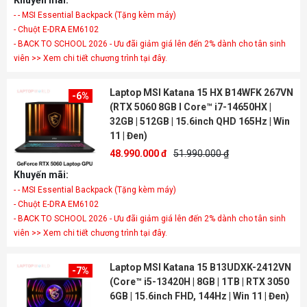
Khuyến mãi:
- - MSI Essential Backpack (Tặng kèm máy)
- Chuột E-DRA EM6102
- BACK TO SCHOOL 2026 - Ưu đãi giảm giá lên đến 2% dành cho tân sinh
viên >> Xem chi tiết chương trình tại đây.
Laptop MSI Katana 15 HX B14WFK 267VN
-6%
(RTX 5060 8GB I Core™ i7-14650HX |
32GB | 512GB | 15.6inch QHD 165Hz | Win
11 | Đen)
48.990.000 đ
51.990.000 ₫
Khuyến mãi:
- - MSI Essential Backpack (Tặng kèm máy)
- Chuột E-DRA EM6102
- BACK TO SCHOOL 2026 - Ưu đãi giảm giá lên đến 2% dành cho tân sinh
viên >> Xem chi tiết chương trình tại đây.
Laptop MSI Katana 15 B13UDXK-2412VN
-7%
(Core™ i5-13420H | 8GB | 1TB | RTX 3050
6GB | 15.6inch FHD, 144Hz | Win 11 | Đen)