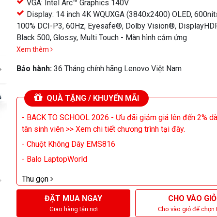
VGA: Intel Arc™ Graphics 140V
khác
Display: 14 inch 4K WQUXGA (3840x2400) OLED, 600nits
100% DCI-P3, 60Hz, Eyesafe®, Dolby Vision®, DisplayHD
Black 500, Glossy, Multi Touch - Màn hình cảm ứng
Xem thêm
Bảo hành:
36 Tháng chính hãng Lenovo Việt Nam
QUÀ TẶNG / KHUYẾN MÃI
- BACK TO SCHOOL 2026 - Ưu đãi giảm giá lên đến 2% d
tân sinh viên >> Xem chi tiết chương trình tại đây.
- Chuột Không Dây EMS816
- Balo LaptopWorld
Thu gọn
ĐẶT MUA NGAY
CHO VÀO GIỎ
Giao hàng tận nơi
Cho vào giỏ để chọn 