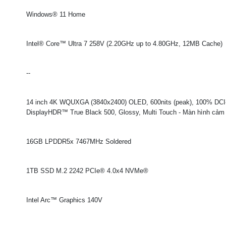
Windows® 11 Home
Intel® Core™ Ultra 7 258V (2.20GHz up to 4.80GHz, 12MB Cache)
--
14 inch 4K WQUXGA (3840x2400) OLED, 600nits (peak), 100% DCI-
DisplayHDR™ True Black 500, Glossy, Multi Touch - Màn hình cảm
16GB LPDDR5x 7467MHz Soldered
1TB SSD M.2 2242 PCIe® 4.0x4 NVMe®
Intel Arc™ Graphics 140V