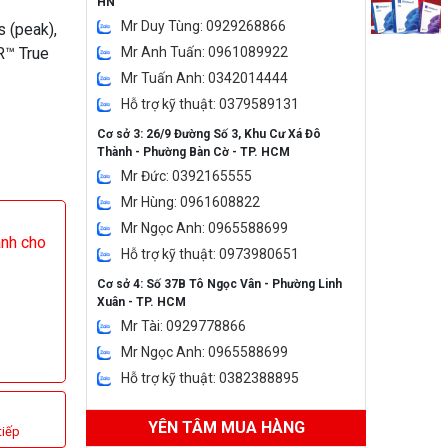
HN
Mr Duy Tùng: 0929268866
 (peak),
R™ True
Mr Anh Tuấn: 0961089922
Mr Tuấn Anh: 0342014444
Hỗ trợ kỹ thuật: 0379589131
Cơ sở 3: 26/9 Đường Số 3, Khu Cư Xá Đô
Thành - Phường Bàn Cờ - TP. HCM
Mr Đức: 0392165555
Mr Hùng: 0961608822
Mr Ngọc Anh: 0965588699
ành cho
Hỗ trợ kỹ thuật: 0973980651
Cơ sở 4: Số 37B Tô Ngọc Vân - Phường Linh
Xuân - TP. HCM
Mr Tài: 0929778866
Mr Ngọc Anh: 0965588699
Hỗ trợ kỹ thuật: 0382388895
YÊN TÂM MUA HÀNG
tiếp