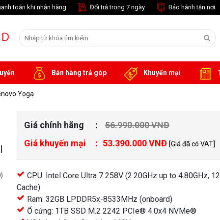
anh toán khi nhận hàng
Đổi trả trong 7 ngày
Bảo hành tận nơi
tuyến
Bán hàng trả góp
Khuyến mại
T
enovo Yoga
Giá chính hãng
56.990.000 VNĐ
Giá khuyến mại
53.390.000 VNĐ
[Giá đã có VAT]
|
CPU: Intel Core Ultra 7 258V (2.20GHz up to 4.80GHz, 
)
Cache)
Ram: 32GB LPDDR5x-8533MHz (onboard)
Ổ cứng: 1TB SSD M.2 2242 PCIe® 4.0x4 NVMe®