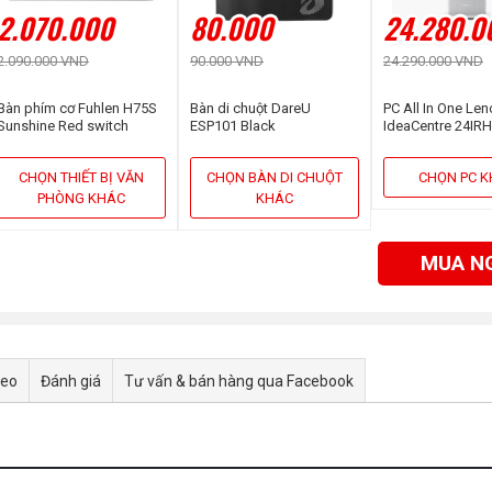
2.070.000
80.000
24.280.0
2.090.000 VND
90.000 VND
24.290.000 VND
Bàn phím cơ Fuhlen H75S
Bàn di chuột DareU
PC All In One Le
Sunshine Red switch
ESP101 Black
IdeaCentre 24IR
F0HN00MYVN (Cor
13620H | 16GB | 
CHỌN THIẾT BỊ VĂN
CHỌN BÀN DI CHUỘT
CHỌN PC 
23.8 inch FHD | 
PHÒNG KHÁC
KHÁC
MUA N
deo
Đánh giá
Tư vấn & bán hàng qua Facebook