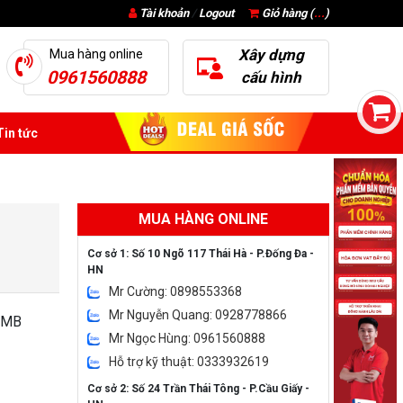
Tài khoản
/
Logout
Giỏ hàng (
...
)
Xây dựng
Mua hàng online
0961560888
cấu hình
in tức
MUA HÀNG ONLINE
Cơ sở 1: Số 10 Ngõ 117 Thái Hà - P.Đống Đa -
HN
Mr Cường: 0898553368
Mr Nguyễn Quang: 0928778866
12MB
Mr Ngọc Hùng: 0961560888
Hỗ trợ kỹ thuật: 0333932619
Cơ sở 2: Số 24 Trần Thái Tông - P.Cầu Giấy -