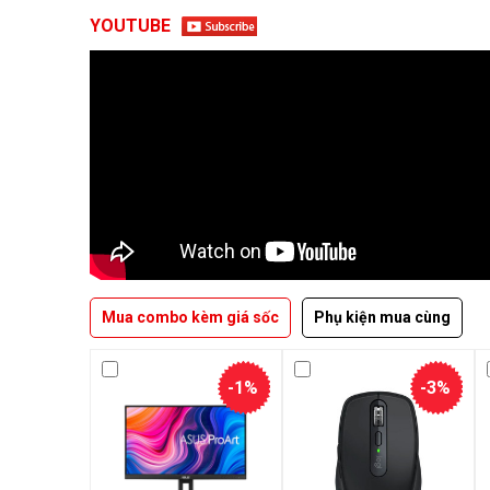
YOUTUBE
Mua combo kèm giá sốc
Phụ kiện mua cùng
-1%
-3%