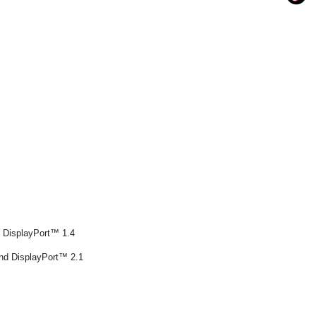
 DisplayPort™ 1.4
nd DisplayPort™ 2.1