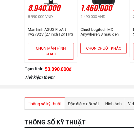
8.940.000
1.460.000
8.990.000 VND
1.490.000 VND
Màn hình ASUS ProArt
Chuột Logitech MX
PA278QV (27 inch | 2K | IPS
Anywhere 3S màu đen
| 75Hz | 5ms | Speaker)
CHỌN MÀN HÌNH
CHỌN CHUỘT KHÁC
KHÁC
Tạm tính:
53.390.000đ
Tiết kiệm thêm:
Thông số kỹ thuật
Đặc điểm nổi bật
Hình ảnh
Vi
THÔNG SỐ KỸ THUẬT