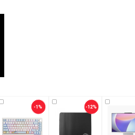
-1%
-12%