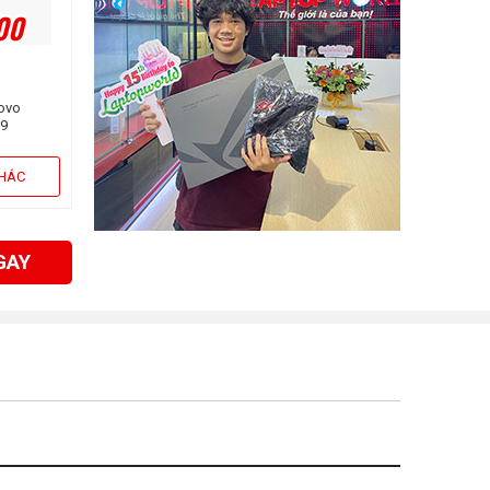
00
novo
H9
e i7-
512GB |
KHÁC
Win11)
GAY