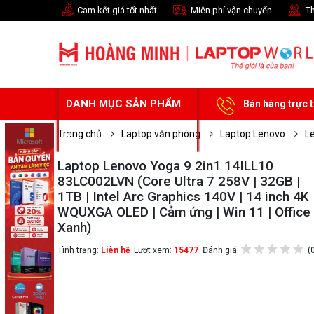
Cam kết giá tốt nhất
Miễn phí vận chuyển
Th
DANH MỤC SẢN PHẨM
Bán hàng trực 
Trang chủ
Laptop văn phòng
Laptop Lenovo
L
Laptop Lenovo Yoga 9 2in1 14ILL10
83LC002LVN (Core Ultra 7 258V | 32GB |
1TB | Intel Arc Graphics 140V | 14 inch 4K
WQUXGA OLED | Cảm ứng | Win 11 | Office 
Xanh)
Tình trạng:
Liên hệ
Lượt xem:
15477
Đánh giá:
(0